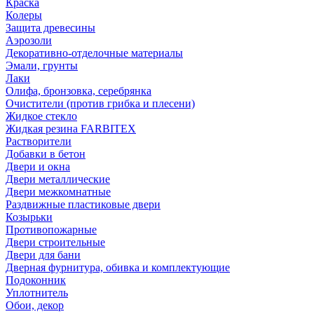
Краска
Колеры
Защита древесины
Аэрозоли
Декоративно-отделочные материалы
Эмали, грунты
Лаки
Олифа, бронзовка, серебрянка
Очистители (против грибка и плесени)
Жидкое стекло
Жидкая резина FARBITEX
Растворители
Добавки в бетон
Двери и окна
Двери металлические
Двери межкомнатные
Раздвижные пластиковые двери
Козырьки
Противопожарные
Двери строительные
Двери для бани
Дверная фурнитура, обивка и комплектующие
Подоконник
Уплотнитель
Обои, декор