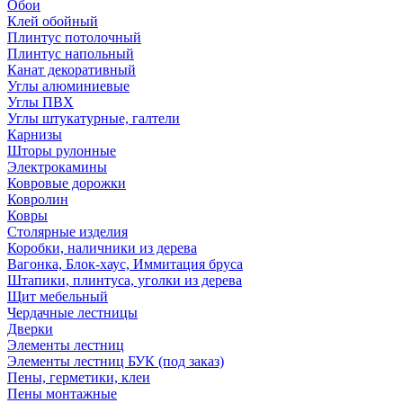
Обои
Клей обойный
Плинтус потолочный
Плинтус напольный
Канат декоративный
Углы алюминиевые
Углы ПВХ
Углы штукатурные, галтели
Карнизы
Шторы рулонные
Электрокамины
Ковровые дорожки
Ковролин
Ковры
Столярные изделия
Коробки, наличники из дерева
Вагонка, Блок-хаус, Иммитация бруса
Штапики, плинтуса, уголки из дерева
Щит мебельный
Чердачные лестницы
Дверки
Элементы лестниц
Элементы лестниц БУК (под заказ)
Пены, герметики, клеи
Пены монтажные