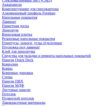
Стекломагниевый лист (СМЛ)
Аквапанели
Комплектующие для гипсокартона
Алюминиевый профиль Fergipps
Напольные покрытия
Ламинат
Паркетная доска
Линолеум
Виниловая плитка
Резиновые напольные покрытия
Плинтусы, пороги, углы отделочные
Подложка под ламинат
Клей для линолеума
Средства для укладки и ремонта напольных покрытий
Панели Quick Deck
Ковролин
Ковры
Ковровые дорожки
Стены
Панели ПВХ
Панели МДФ
Листовые панели
Потолок
Подвесной потолок
Лакокрасочные материалы