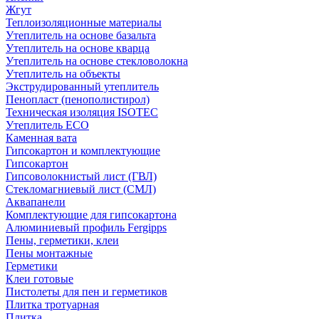
Жгут
Теплоизоляционные материалы
Утеплитель на основе базальта
Утеплитель на основе кварца
Утеплитель на основе стекловолокна
Утеплитель на объекты
Экструдированный утеплитель
Пенопласт (пенополистирол)
Техническая изоляция ISOTEC
Утеплитель ECO
Каменная вата
Гипсокартон и комплектующие
Гипсокартон
Гипсоволокнистый лист (ГВЛ)
Стекломагниевый лист (СМЛ)
Аквапанели
Комплектующие для гипсокартона
Алюминиевый профиль Fergipps
Пены, герметики, клеи
Пены монтажные
Герметики
Клеи готовые
Пистолеты для пен и герметиков
Плитка тротуарная
Плитка