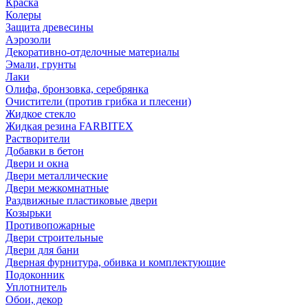
Краска
Колеры
Защита древесины
Аэрозоли
Декоративно-отделочные материалы
Эмали, грунты
Лаки
Олифа, бронзовка, серебрянка
Очистители (против грибка и плесени)
Жидкое стекло
Жидкая резина FARBITEX
Растворители
Добавки в бетон
Двери и окна
Двери металлические
Двери межкомнатные
Раздвижные пластиковые двери
Козырьки
Противопожарные
Двери строительные
Двери для бани
Дверная фурнитура, обивка и комплектующие
Подоконник
Уплотнитель
Обои, декор