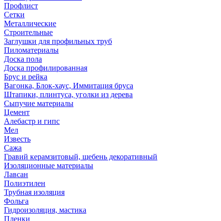
Профлист
Сетки
Металлические
Строительные
Заглушки для профильных труб
Пиломатериалы
Доска пола
Доска профилированная
Брус и рейка
Вагонка, Блок-хаус, Иммитация бруса
Штапики, плинтуса, уголки из дерева
Сыпучие материалы
Цемент
Алебастр и гипс
Мел
Известь
Сажа
Гравий керамзитовый, щебень декоративный
Изоляционные материалы
Лавсан
Полиэтилен
Трубная изоляция
Фольга
Гидроизоляция, мастика
Пленки