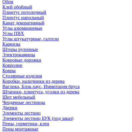
Обои
Клей обойный
Плинтус потолочный
Плинтус напольный
Канат декоративный
Углы алюминиевые
Углы ПВХ
Углы штукатурные, галтели
Карнизы
Шторы рулонные
Электрокамины
Ковровые дорожки
Ковролин
Ковры
Столярные изделия
Коробки, наличники из дерева
Вагонка, Блок-хаус, Иммитация бруса
Штапики, плинтуса, уголки из дерева
Щит мебельный
Чердачные лестницы
Дверки
Элементы лестниц
Элементы лестниц БУК (под заказ)
Пены, герметики, клеи
Пены монтажные