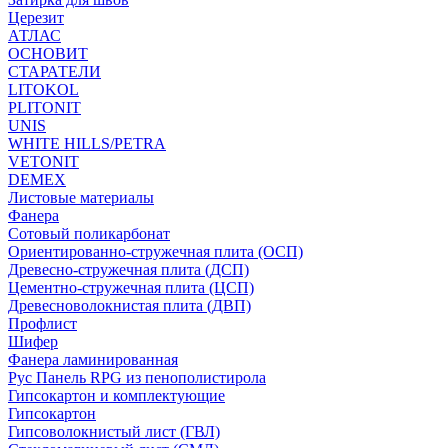
Церезит
АТЛАС
ОСНОВИТ
СТАРАТЕЛИ
LITOKOL
PLITONIT
UNIS
WHITE HILLS/PETRA
VETONIT
DEMEX
Листовые материалы
Фанера
Сотовый поликарбонат
Ориентированно-стружечная плита (ОСП)
Древесно-стружечная плита (ДСП)
Цементно-стружечная плита (ЦСП)
Древесноволокнистая плита (ДВП)
Профлист
Шифер
Фанера ламинированная
Рус Панель RPG из пенополистирола
Гипсокартон и комплектующие
Гипсокартон
Гипсоволокнистый лист (ГВЛ)