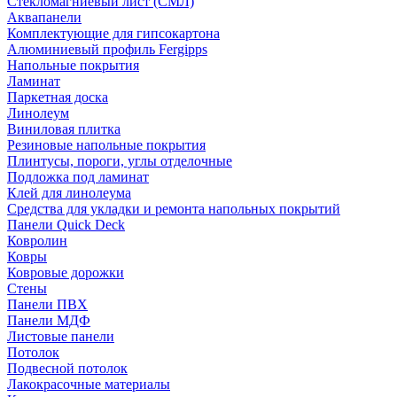
Стекломагниевый лист (СМЛ)
Аквапанели
Комплектующие для гипсокартона
Алюминиевый профиль Fergipps
Напольные покрытия
Ламинат
Паркетная доска
Линолеум
Виниловая плитка
Резиновые напольные покрытия
Плинтусы, пороги, углы отделочные
Подложка под ламинат
Клей для линолеума
Средства для укладки и ремонта напольных покрытий
Панели Quick Deck
Ковролин
Ковры
Ковровые дорожки
Стены
Панели ПВХ
Панели МДФ
Листовые панели
Потолок
Подвесной потолок
Лакокрасочные материалы