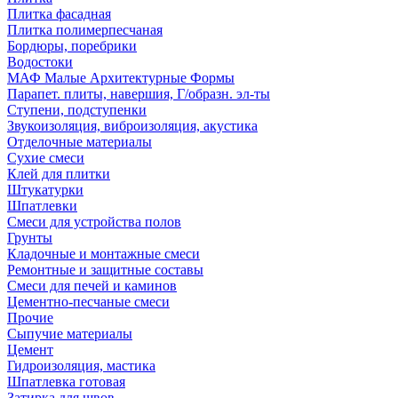
Плитка фасадная
Плитка полимерпесчаная
Бордюры, поребрики
Водостоки
МАФ Малые Архитектурные Формы
Парапет. плиты, навершия, Г/образн. эл-ты
Ступени, подступенки
Звукоизоляция, виброизоляция, акустика
Отделочные материалы
Сухие смеси
Клей для плитки
Штукатурки
Шпатлевки
Смеси для устройства полов
Грунты
Кладочные и монтажные смеси
Ремонтные и защитные составы
Смеси для печей и каминов
Цементно-песчаные смеси
Прочие
Сыпучие материалы
Цемент
Гидроизоляция, мастика
Шпатлевка готовая
Затирка для швов