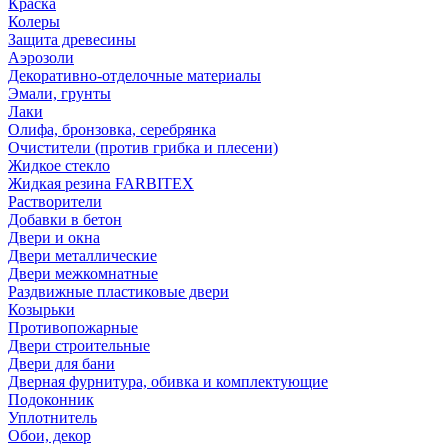
Краска
Колеры
Защита древесины
Аэрозоли
Декоративно-отделочные материалы
Эмали, грунты
Лаки
Олифа, бронзовка, серебрянка
Очистители (против грибка и плесени)
Жидкое стекло
Жидкая резина FARBITEX
Растворители
Добавки в бетон
Двери и окна
Двери металлические
Двери межкомнатные
Раздвижные пластиковые двери
Козырьки
Противопожарные
Двери строительные
Двери для бани
Дверная фурнитура, обивка и комплектующие
Подоконник
Уплотнитель
Обои, декор