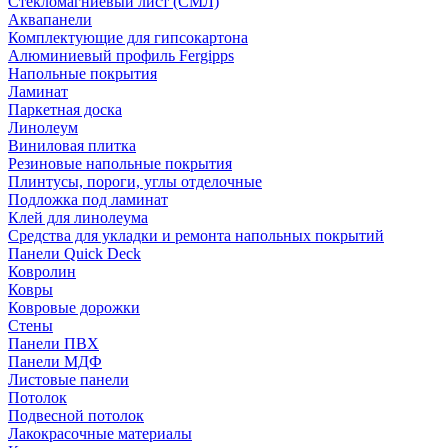
Стекломагниевый лист (СМЛ)
Аквапанели
Комплектующие для гипсокартона
Алюминиевый профиль Fergipps
Напольные покрытия
Ламинат
Паркетная доска
Линолеум
Виниловая плитка
Резиновые напольные покрытия
Плинтусы, пороги, углы отделочные
Подложка под ламинат
Клей для линолеума
Средства для укладки и ремонта напольных покрытий
Панели Quick Deck
Ковролин
Ковры
Ковровые дорожки
Стены
Панели ПВХ
Панели МДФ
Листовые панели
Потолок
Подвесной потолок
Лакокрасочные материалы