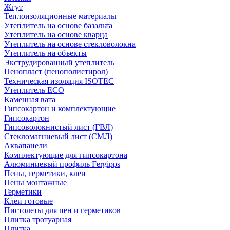
Жгут
Теплоизоляционные материалы
Утеплитель на основе базальта
Утеплитель на основе кварца
Утеплитель на основе стекловолокна
Утеплитель на объекты
Экструдированный утеплитель
Пенопласт (пенополистирол)
Техническая изоляция ISOTEC
Утеплитель ECO
Каменная вата
Гипсокартон и комплектующие
Гипсокартон
Гипсоволокнистый лист (ГВЛ)
Стекломагниевый лист (СМЛ)
Аквапанели
Комплектующие для гипсокартона
Алюминиевый профиль Fergipps
Пены, герметики, клеи
Пены монтажные
Герметики
Клеи готовые
Пистолеты для пен и герметиков
Плитка тротуарная
Плитка