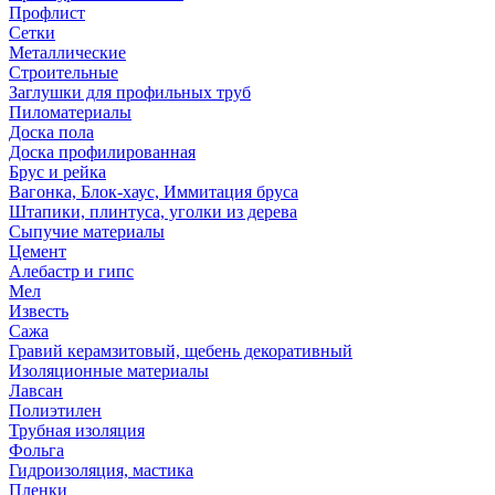
Профлист
Сетки
Металлические
Строительные
Заглушки для профильных труб
Пиломатериалы
Доска пола
Доска профилированная
Брус и рейка
Вагонка, Блок-хаус, Иммитация бруса
Штапики, плинтуса, уголки из дерева
Сыпучие материалы
Цемент
Алебастр и гипс
Мел
Известь
Сажа
Гравий керамзитовый, щебень декоративный
Изоляционные материалы
Лавсан
Полиэтилен
Трубная изоляция
Фольга
Гидроизоляция, мастика
Пленки