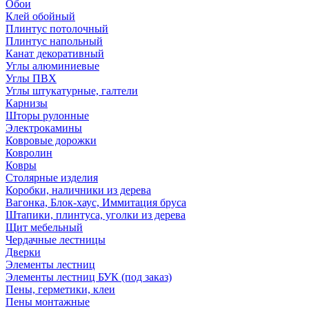
Обои
Клей обойный
Плинтус потолочный
Плинтус напольный
Канат декоративный
Углы алюминиевые
Углы ПВХ
Углы штукатурные, галтели
Карнизы
Шторы рулонные
Электрокамины
Ковровые дорожки
Ковролин
Ковры
Столярные изделия
Коробки, наличники из дерева
Вагонка, Блок-хаус, Иммитация бруса
Штапики, плинтуса, уголки из дерева
Щит мебельный
Чердачные лестницы
Дверки
Элементы лестниц
Элементы лестниц БУК (под заказ)
Пены, герметики, клеи
Пены монтажные