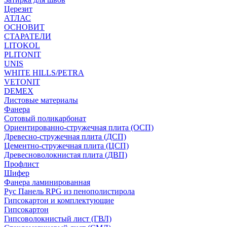
Церезит
АТЛАС
ОСНОВИТ
СТАРАТЕЛИ
LITOKOL
PLITONIT
UNIS
WHITE HILLS/PETRA
VETONIT
DEMEX
Листовые материалы
Фанера
Сотовый поликарбонат
Ориентированно-стружечная плита (ОСП)
Древесно-стружечная плита (ДСП)
Цементно-стружечная плита (ЦСП)
Древесноволокнистая плита (ДВП)
Профлист
Шифер
Фанера ламинированная
Рус Панель RPG из пенополистирола
Гипсокартон и комплектующие
Гипсокартон
Гипсоволокнистый лист (ГВЛ)