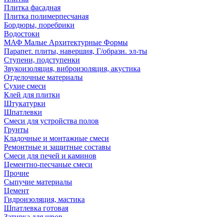
Плитка фасадная
Плитка полимерпесчаная
Бордюры, поребрики
Водостоки
МАФ Малые Архитектурные Формы
Парапет. плиты, навершия, Г/образн. эл-ты
Ступени, подступенки
Звукоизоляция, виброизоляция, акустика
Отделочные материалы
Сухие смеси
Клей для плитки
Штукатурки
Шпатлевки
Смеси для устройства полов
Грунты
Кладочные и монтажные смеси
Ремонтные и защитные составы
Смеси для печей и каминов
Цементно-песчаные смеси
Прочие
Сыпучие материалы
Цемент
Гидроизоляция, мастика
Шпатлевка готовая
Затирка для швов