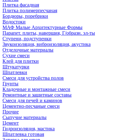
Плитка фасадная
Плитка полимерпесчаная
Бордюры, поребрики
Водостоки
МАФ Малые Архитектурные Формы
Парапет. плиты, навершия, Г/образн. эл-ты
Ступени, подступенки
Звукоизоляция, виброизоляция, акустика
Отделочные материалы
Сухие смеси
Клей для плитки
Штукатурки
Шпатлевки
Смеси для устройства полов
Грунты
Кладочные и монтажные смеси
Ремонтные и защитные составы
Смеси для печей и каминов
Цементно-песчаные смеси
Прочие
Сыпучие материалы
Цемент
Гидроизоляция, мастика
Шпатлевка готовая
Затирка для швов