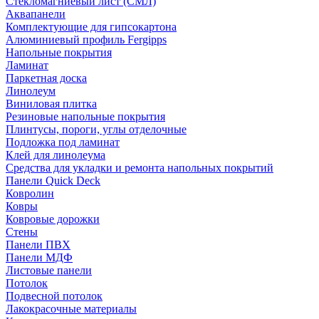
Стекломагниевый лист (СМЛ)
Аквапанели
Комплектующие для гипсокартона
Алюминиевый профиль Fergipps
Напольные покрытия
Ламинат
Паркетная доска
Линолеум
Виниловая плитка
Резиновые напольные покрытия
Плинтусы, пороги, углы отделочные
Подложка под ламинат
Клей для линолеума
Средства для укладки и ремонта напольных покрытий
Панели Quick Deck
Ковролин
Ковры
Ковровые дорожки
Стены
Панели ПВХ
Панели МДФ
Листовые панели
Потолок
Подвесной потолок
Лакокрасочные материалы