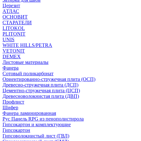
Церезит
АТЛАС
ОСНОВИТ
СТАРАТЕЛИ
LITOKOL
PLITONIT
UNIS
WHITE HILLS/PETRA
VETONIT
DEMEX
Листовые материалы
Фанера
Сотовый поликарбонат
Ориентированно-стружечная плита (ОСП)
Древесно-стружечная плита (ДСП)
Цементно-стружечная плита (ЦСП)
Древесноволокнистая плита (ДВП)
Профлист
Шифер
Фанера ламинированная
Рус Панель RPG из пенополистирола
Гипсокартон и комплектующие
Гипсокартон
Гипсоволокнистый лист (ГВЛ)