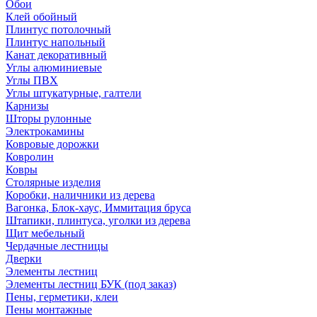
Обои
Клей обойный
Плинтус потолочный
Плинтус напольный
Канат декоративный
Углы алюминиевые
Углы ПВХ
Углы штукатурные, галтели
Карнизы
Шторы рулонные
Электрокамины
Ковровые дорожки
Ковролин
Ковры
Столярные изделия
Коробки, наличники из дерева
Вагонка, Блок-хаус, Иммитация бруса
Штапики, плинтуса, уголки из дерева
Щит мебельный
Чердачные лестницы
Дверки
Элементы лестниц
Элементы лестниц БУК (под заказ)
Пены, герметики, клеи
Пены монтажные