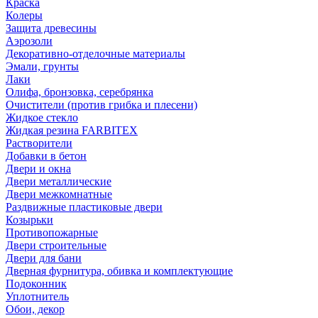
Краска
Колеры
Защита древесины
Аэрозоли
Декоративно-отделочные материалы
Эмали, грунты
Лаки
Олифа, бронзовка, серебрянка
Очистители (против грибка и плесени)
Жидкое стекло
Жидкая резина FARBITEX
Растворители
Добавки в бетон
Двери и окна
Двери металлические
Двери межкомнатные
Раздвижные пластиковые двери
Козырьки
Противопожарные
Двери строительные
Двери для бани
Дверная фурнитура, обивка и комплектующие
Подоконник
Уплотнитель
Обои, декор