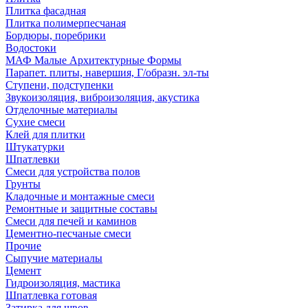
Плитка фасадная
Плитка полимерпесчаная
Бордюры, поребрики
Водостоки
МАФ Малые Архитектурные Формы
Парапет. плиты, навершия, Г/образн. эл-ты
Ступени, подступенки
Звукоизоляция, виброизоляция, акустика
Отделочные материалы
Сухие смеси
Клей для плитки
Штукатурки
Шпатлевки
Смеси для устройства полов
Грунты
Кладочные и монтажные смеси
Ремонтные и защитные составы
Смеси для печей и каминов
Цементно-песчаные смеси
Прочие
Сыпучие материалы
Цемент
Гидроизоляция, мастика
Шпатлевка готовая
Затирка для швов