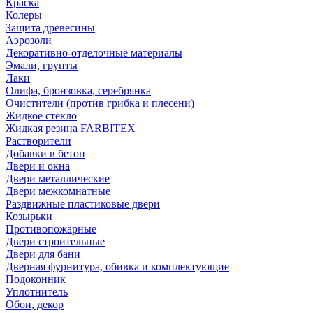
Краска
Колеры
Защита древесины
Аэрозоли
Декоративно-отделочные материалы
Эмали, грунты
Лаки
Олифа, бронзовка, серебрянка
Очистители (против грибка и плесени)
Жидкое стекло
Жидкая резина FARBITEX
Растворители
Добавки в бетон
Двери и окна
Двери металлические
Двери межкомнатные
Раздвижные пластиковые двери
Козырьки
Противопожарные
Двери строительные
Двери для бани
Дверная фурнитура, обивка и комплектующие
Подоконник
Уплотнитель
Обои, декор