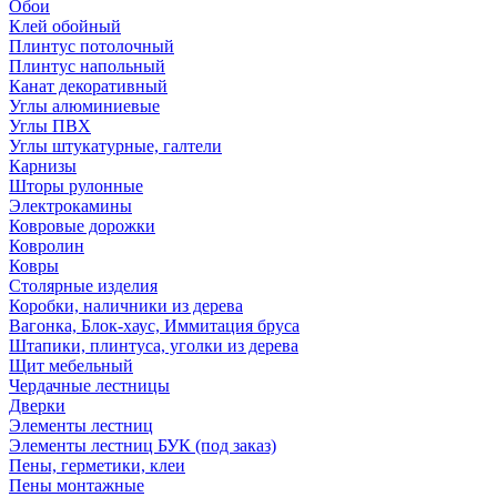
Обои
Клей обойный
Плинтус потолочный
Плинтус напольный
Канат декоративный
Углы алюминиевые
Углы ПВХ
Углы штукатурные, галтели
Карнизы
Шторы рулонные
Электрокамины
Ковровые дорожки
Ковролин
Ковры
Столярные изделия
Коробки, наличники из дерева
Вагонка, Блок-хаус, Иммитация бруса
Штапики, плинтуса, уголки из дерева
Щит мебельный
Чердачные лестницы
Дверки
Элементы лестниц
Элементы лестниц БУК (под заказ)
Пены, герметики, клеи
Пены монтажные