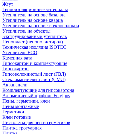
Жгут
Теплоизоляционные материалы
Утеплитель на основе базальта
Утеплитель на основе кварца
Утеплитель на основе стекловолокна
Утеплитель на объекты
Экструдированный утеплитель
Пенопласт (пенополистирол)
Техническая изоляция ISOTEC
Утеплитель ECO
Каменная вата
Гипсокартон и комплектующие
Гипсокартон
Гипсоволокнистый лист (ГВЛ)
Стекломагниевый лист (СМЛ)
Аквапанели
Комплектующие для гипсокартона
Алюминиевый профиль Fergipps
Пены, герметики, клеи
Пены монтажные
Герметики
Клеи готовые
Пистолеты для пен и герметиков
Плитка тротуарная
Плитка