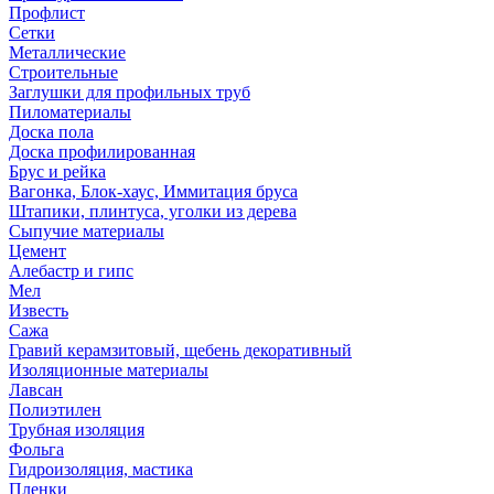
Профлист
Сетки
Металлические
Строительные
Заглушки для профильных труб
Пиломатериалы
Доска пола
Доска профилированная
Брус и рейка
Вагонка, Блок-хаус, Иммитация бруса
Штапики, плинтуса, уголки из дерева
Сыпучие материалы
Цемент
Алебастр и гипс
Мел
Известь
Сажа
Гравий керамзитовый, щебень декоративный
Изоляционные материалы
Лавсан
Полиэтилен
Трубная изоляция
Фольга
Гидроизоляция, мастика
Пленки