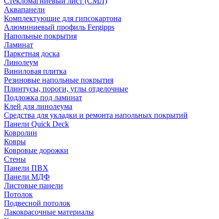
Стекломагниевый лист (СМЛ)
Аквапанели
Комплектующие для гипсокартона
Алюминиевый профиль Fergipps
Напольные покрытия
Ламинат
Паркетная доска
Линолеум
Виниловая плитка
Резиновые напольные покрытия
Плинтусы, пороги, углы отделочные
Подложка под ламинат
Клей для линолеума
Средства для укладки и ремонта напольных покрытий
Панели Quick Deck
Ковролин
Ковры
Ковровые дорожки
Стены
Панели ПВХ
Панели МДФ
Листовые панели
Потолок
Подвесной потолок
Лакокрасочные материалы