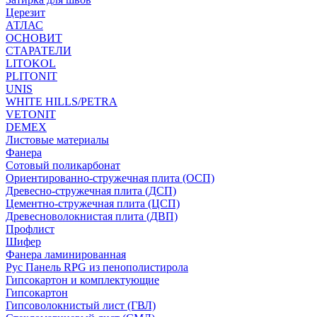
Церезит
АТЛАС
ОСНОВИТ
СТАРАТЕЛИ
LITOKOL
PLITONIT
UNIS
WHITE HILLS/PETRA
VETONIT
DEMEX
Листовые материалы
Фанера
Сотовый поликарбонат
Ориентированно-стружечная плита (ОСП)
Древесно-стружечная плита (ДСП)
Цементно-стружечная плита (ЦСП)
Древесноволокнистая плита (ДВП)
Профлист
Шифер
Фанера ламинированная
Рус Панель RPG из пенополистирола
Гипсокартон и комплектующие
Гипсокартон
Гипсоволокнистый лист (ГВЛ)