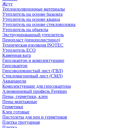
Жгут
Теплоизоляционные материалы
Утеплитель на основе базальта
Утеплитель на основе кварца
Утеплитель на основе стекловолокна
Утеплитель на объекты
Экструдированный утеплитель
Пенопласт (пенополистирол)
Техническая изоляция ISOTEC
Утеплитель ECO
Каменная вата
Гипсокартон и комплектующие
Гипсокартон
Гипсоволокнистый лист (ГВЛ)
Стекломагниевый лист (СМЛ)
Аквапанели
Комплектующие для гипсокартона
Алюминиевый профиль Fergipps
Пены, герметики, клеи
Пены монтажные
Герметики
Клеи готовые
Пистолеты для пен и герметиков
Плитка тротуарная
Плитка