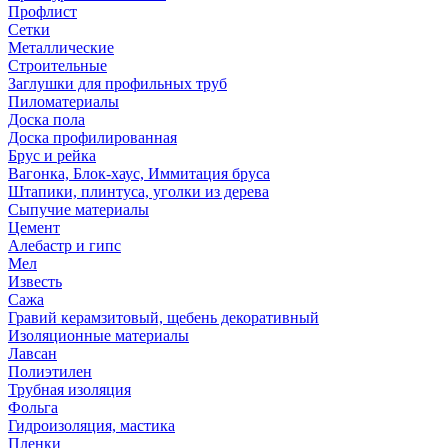
Профлист
Сетки
Металлические
Строительные
Заглушки для профильных труб
Пиломатериалы
Доска пола
Доска профилированная
Брус и рейка
Вагонка, Блок-хаус, Иммитация бруса
Штапики, плинтуса, уголки из дерева
Сыпучие материалы
Цемент
Алебастр и гипс
Мел
Известь
Сажа
Гравий керамзитовый, щебень декоративный
Изоляционные материалы
Лавсан
Полиэтилен
Трубная изоляция
Фольга
Гидроизоляция, мастика
Пленки