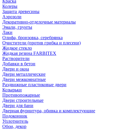
Краска
Колеры
Защита древесины
Аэрозоли
Декоративно-отделочные материалы
Эмали, грунты
Лаки
Олифа, бронзовка, серебрянка
Очистители (против грибка и плесени)
Жидкое стекло
Жидкая резина FARBITEX
Растворители
Добавки в бетон
Двери и окна
Двери металлические
Двери межкомнатные
Раздвижные пластиковые двери
Козырьки
Противопожарные
Двери строительные
Двери для бани
Дверная фурнитура, обивка и комплектующие
Подоконник
Уплотнитель
Обои, декор