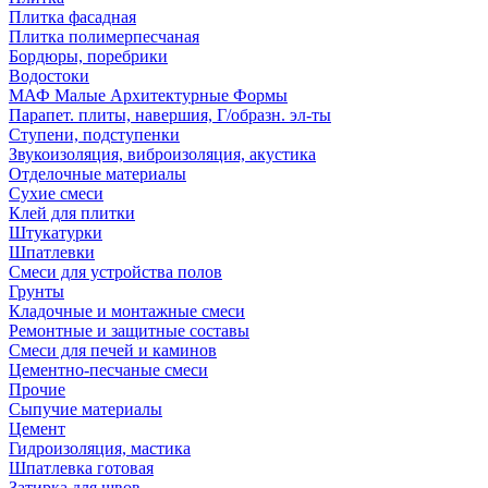
Плитка фасадная
Плитка полимерпесчаная
Бордюры, поребрики
Водостоки
МАФ Малые Архитектурные Формы
Парапет. плиты, навершия, Г/образн. эл-ты
Ступени, подступенки
Звукоизоляция, виброизоляция, акустика
Отделочные материалы
Сухие смеси
Клей для плитки
Штукатурки
Шпатлевки
Смеси для устройства полов
Грунты
Кладочные и монтажные смеси
Ремонтные и защитные составы
Смеси для печей и каминов
Цементно-песчаные смеси
Прочие
Сыпучие материалы
Цемент
Гидроизоляция, мастика
Шпатлевка готовая
Затирка для швов