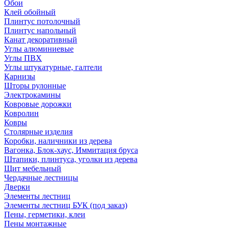
Обои
Клей обойный
Плинтус потолочный
Плинтус напольный
Канат декоративный
Углы алюминиевые
Углы ПВХ
Углы штукатурные, галтели
Карнизы
Шторы рулонные
Электрокамины
Ковровые дорожки
Ковролин
Ковры
Столярные изделия
Коробки, наличники из дерева
Вагонка, Блок-хаус, Иммитация бруса
Штапики, плинтуса, уголки из дерева
Щит мебельный
Чердачные лестницы
Дверки
Элементы лестниц
Элементы лестниц БУК (под заказ)
Пены, герметики, клеи
Пены монтажные