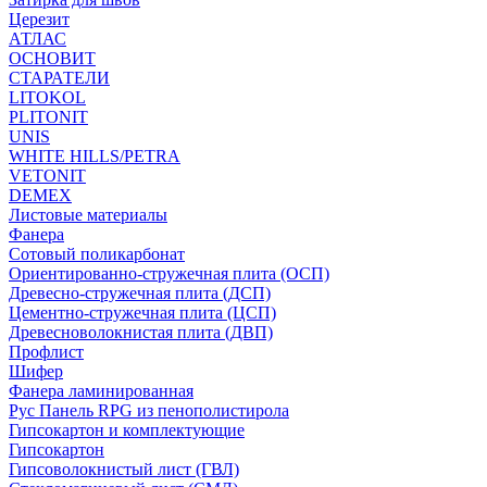
Церезит
АТЛАС
ОСНОВИТ
СТАРАТЕЛИ
LITOKOL
PLITONIT
UNIS
WHITE HILLS/PETRA
VETONIT
DEMEX
Листовые материалы
Фанера
Сотовый поликарбонат
Ориентированно-стружечная плита (ОСП)
Древесно-стружечная плита (ДСП)
Цементно-стружечная плита (ЦСП)
Древесноволокнистая плита (ДВП)
Профлист
Шифер
Фанера ламинированная
Рус Панель RPG из пенополистирола
Гипсокартон и комплектующие
Гипсокартон
Гипсоволокнистый лист (ГВЛ)