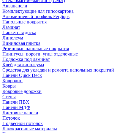
Стекломагниевый лист (СМЛ)
Аквапанели
Комплектующие для гипсокартона
Алюминиевый профиль Fergipps
Напольные покрытия
Ламинат
Паркетная доска
Линолеум
Виниловая плитка
Резиновые напольные покрытия
Плинтусы, пороги, углы отделочные
Подложка под ламинат
Клей для линолеума
Средства для укладки и ремонта напольных покрытий
Панели Quick Deck
Ковролин
Ковры
Ковровые дорожки
Стены
Панели ПВХ
Панели МДФ
Листовые панели
Потолок
Подвесной потолок
Лакокрасочные материалы