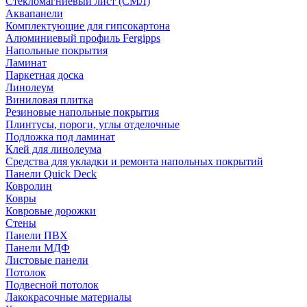
Стекломагниевый лист (СМЛ)
Аквапанели
Комплектующие для гипсокартона
Алюминиевый профиль Fergipps
Напольные покрытия
Ламинат
Паркетная доска
Линолеум
Виниловая плитка
Резиновые напольные покрытия
Плинтусы, пороги, углы отделочные
Подложка под ламинат
Клей для линолеума
Средства для укладки и ремонта напольных покрытий
Панели Quick Deck
Ковролин
Ковры
Ковровые дорожки
Стены
Панели ПВХ
Панели МДФ
Листовые панели
Потолок
Подвесной потолок
Лакокрасочные материалы