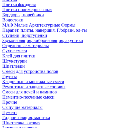
Плитка фасадная
Плитка полимерпесчаная
Бордюры, поребрики
Водостоки
МАФ Малые Архитектурные Формы
Парапет. плиты, навершия, Г/образн. эл-ты
Ступени, подступенки
Звукоизоляция, виброизоляция, акустика
Отделочные материалы
Сухие смеси
Клей для плитки
Штукатурки
Шпатлевки
Смеси для устройства полов
Грунты
Кладочные и монтажные смеси
Ремонтные и защитные составы
Смеси для печей и каминов
Цементно-песчаные смеси
Прочие
Сыпучие материалы
Цемент
Гидроизоляция, мастика
Шпатлевка готовая
Затирка для швов