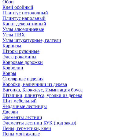
Обои
Клей обойный
Плинтус потолочный
Плинтус напольный
Канат декоративный
Углы алюминиевые
Углы ПВХ
Углы штукатурные, галтели
Карнизы
Шторы рулонные
Электрокамины
Ковровые дорожки
Ковролин
Ковры
Столярные изделия
Коробки, наличники из дерева
Вагонка, Блок-хаус, Иммитация бруса
Штапики, плинтуса, уголки из дерева
Щит мебельный
Чердачные лестницы
Дверки
Элементы лестниц
Элементы лестниц БУК (под заказ)
Пены, герметики, клеи
Пены монтажные