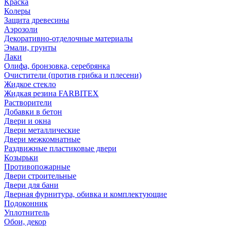
Краска
Колеры
Защита древесины
Аэрозоли
Декоративно-отделочные материалы
Эмали, грунты
Лаки
Олифа, бронзовка, серебрянка
Очистители (против грибка и плесени)
Жидкое стекло
Жидкая резина FARBITEX
Растворители
Добавки в бетон
Двери и окна
Двери металлические
Двери межкомнатные
Раздвижные пластиковые двери
Козырьки
Противопожарные
Двери строительные
Двери для бани
Дверная фурнитура, обивка и комплектующие
Подоконник
Уплотнитель
Обои, декор