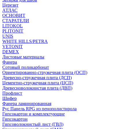
Церезит
АТЛАС
ОСНОВИТ
СТАРАТЕЛИ
LITOKOL
PLITONIT
UNIS
WHITE HILLS/PETRA
VETONIT
DEMEX
Листовые материалы
Фанера
Сотовый поликарбонат
Ориентированно-стружечная плита (ОСП)
Древесно-стружечная плита (ДСП)
Цементно-стружечная плита (ЦСП)
Древесноволокнистая плита (ДВП)
Профлист
Шифер
Фанера ламинированная
Рус Панель RPG из пенополистирола
Гипсокартон и комплектующие
Гипсокартон
Гипсоволокнистый лист (ГВЛ)