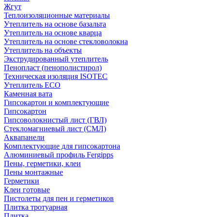
Жгут
Теплоизоляционные материалы
Утеплитель на основе базальта
Утеплитель на основе кварца
Утеплитель на основе стекловолокна
Утеплитель на объекты
Экструдированный утеплитель
Пенопласт (пенополистирол)
Техническая изоляция ISOTEC
Утеплитель ECO
Каменная вата
Гипсокартон и комплектующие
Гипсокартон
Гипсоволокнистый лист (ГВЛ)
Стекломагниевый лист (СМЛ)
Аквапанели
Комплектующие для гипсокартона
Алюминиевый профиль Fergipps
Пены, герметики, клеи
Пены монтажные
Герметики
Клеи готовые
Пистолеты для пен и герметиков
Плитка тротуарная
Плитка