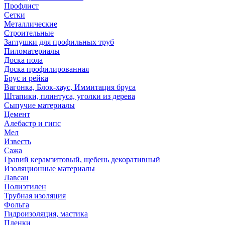
Профлист
Сетки
Металлические
Строительные
Заглушки для профильных труб
Пиломатериалы
Доска пола
Доска профилированная
Брус и рейка
Вагонка, Блок-хаус, Иммитация бруса
Штапики, плинтуса, уголки из дерева
Сыпучие материалы
Цемент
Алебастр и гипс
Мел
Известь
Сажа
Гравий керамзитовый, щебень декоративный
Изоляционные материалы
Лавсан
Полиэтилен
Трубная изоляция
Фольга
Гидроизоляция, мастика
Пленки