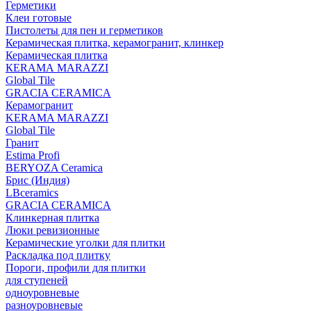
Герметики
Клеи готовые
Пистолеты для пен и герметиков
Керамическая плитка, керамогранит, клинкер
Керамическая плитка
КЕRАМА MARAZZI
Global Tile
GRACIA CERAMICA
Керамогранит
KERAMA MARAZZI
Global Tile
Гранит
Estima Profi
BERYOZA Ceramica
Брис (Индия)
LBceramics
GRACIA CERAMICA
Клинкерная плитка
Люки ревизионные
Керамические уголки для плитки
Раскладка под плитку
Пороги, профили для плитки
для ступеней
одноуровневые
разноуровневые