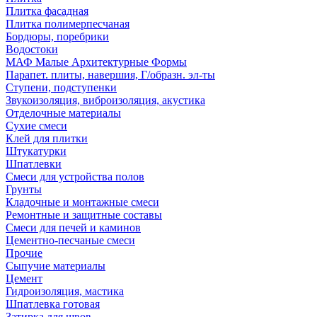
Плитка фасадная
Плитка полимерпесчаная
Бордюры, поребрики
Водостоки
МАФ Малые Архитектурные Формы
Парапет. плиты, навершия, Г/образн. эл-ты
Ступени, подступенки
Звукоизоляция, виброизоляция, акустика
Отделочные материалы
Сухие смеси
Клей для плитки
Штукатурки
Шпатлевки
Смеси для устройства полов
Грунты
Кладочные и монтажные смеси
Ремонтные и защитные составы
Смеси для печей и каминов
Цементно-песчаные смеси
Прочие
Сыпучие материалы
Цемент
Гидроизоляция, мастика
Шпатлевка готовая
Затирка для швов