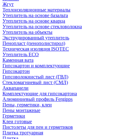
Жгут
Теплоизоляционные материалы
Утеплитель на основе базальта
Утеплитель на основе кварца
Утеплитель на основе стекловолокна
Утеплитель на объекты
Экструдированный утеплитель
Пенопласт (пенополистирол)
Техническая изоляция ISOTEC
Утеплитель ECO
Каменная вата
Гипсокартон и комплектующие
Гипсокартон
Гипсоволокнистый лист (ГВЛ)
Стекломагниевый лист (СМЛ)
Аквапанели
Комплектующие для гипсокартона
Алюминиевый профиль Fergipps
Пены, герметики, клеи
Пены монтажные
Герметики
Клеи готовые
Пистолеты для пен и герметиков
Плитка тротуарная
Плитка