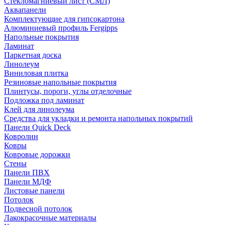
Стекломагниевый лист (СМЛ)
Аквапанели
Комплектующие для гипсокартона
Алюминиевый профиль Fergipps
Напольные покрытия
Ламинат
Паркетная доска
Линолеум
Виниловая плитка
Резиновые напольные покрытия
Плинтусы, пороги, углы отделочные
Подложка под ламинат
Клей для линолеума
Средства для укладки и ремонта напольных покрытий
Панели Quick Deck
Ковролин
Ковры
Ковровые дорожки
Стены
Панели ПВХ
Панели МДФ
Листовые панели
Потолок
Подвесной потолок
Лакокрасочные материалы