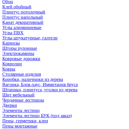
Обои
Клей обойный
Плинтус потолочный
Плинтус напольный
Канат декоративный
Углы алюминиевые
Углы ПВХ
Углы штукатурные, галтели
Карнизы
Шторы рулонные
Электрокамины
Ковровые дорожки
Ковролин
Ковры
Столярные изделия
Коробки, наличники из дерева
Вагонка, Блок-хаус, Иммитация бруса
Штапики, плинтуса, уголки из дерева
Щит мебельный
Чердачные лестницы
Дверки
Элементы лестниц
Элементы лестниц БУК (под заказ)
Пены, герметики, клеи
Пены монтажные