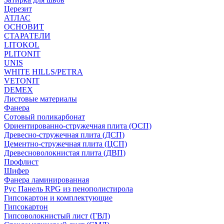
Церезит
АТЛАС
ОСНОВИТ
СТАРАТЕЛИ
LITOKOL
PLITONIT
UNIS
WHITE HILLS/PETRA
VETONIT
DEMEX
Листовые материалы
Фанера
Сотовый поликарбонат
Ориентированно-стружечная плита (ОСП)
Древесно-стружечная плита (ДСП)
Цементно-стружечная плита (ЦСП)
Древесноволокнистая плита (ДВП)
Профлист
Шифер
Фанера ламинированная
Рус Панель RPG из пенополистирола
Гипсокартон и комплектующие
Гипсокартон
Гипсоволокнистый лист (ГВЛ)