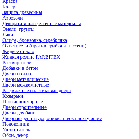
Краска
Колеры
Защита древесины
Аэрозоли
Декоративно-отделочные материалы
Эмали, грунты
Лаки
Олифа, бронзовка, серебрянка
Очистители (против грибка и плесени)
Жидкое стекло
Жидкая резина FARBITEX
Растворители
Добавки в бетон
Двери и окна
Двери металлические
Двери межкомнатные
Раздвижные пластиковые двери
Козырьки
Противопожарные
Двери строительные
Двери для бани
Дверная фурнитура, обивка и комплектующие
Подоконник
Уплотнитель
Обои, декор