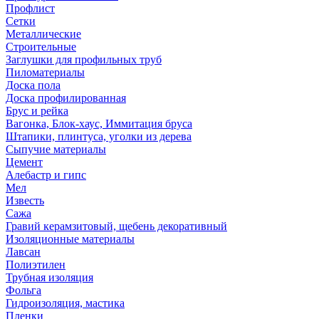
Профлист
Сетки
Металлические
Строительные
Заглушки для профильных труб
Пиломатериалы
Доска пола
Доска профилированная
Брус и рейка
Вагонка, Блок-хаус, Иммитация бруса
Штапики, плинтуса, уголки из дерева
Сыпучие материалы
Цемент
Алебастр и гипс
Мел
Известь
Сажа
Гравий керамзитовый, щебень декоративный
Изоляционные материалы
Лавсан
Полиэтилен
Трубная изоляция
Фольга
Гидроизоляция, мастика
Пленки