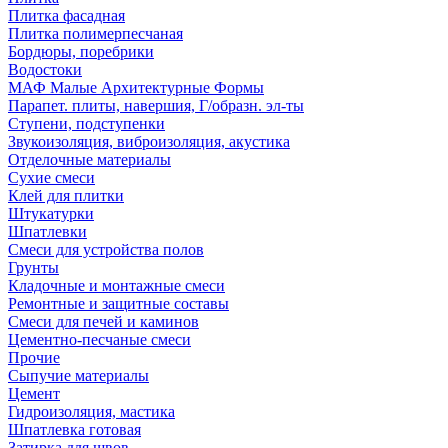
Плитка фасадная
Плитка полимерпесчаная
Бордюры, поребрики
Водостоки
МАФ Малые Архитектурные Формы
Парапет. плиты, навершия, Г/образн. эл-ты
Ступени, подступенки
Звукоизоляция, виброизоляция, акустика
Отделочные материалы
Сухие смеси
Клей для плитки
Штукатурки
Шпатлевки
Смеси для устройства полов
Грунты
Кладочные и монтажные смеси
Ремонтные и защитные составы
Смеси для печей и каминов
Цементно-песчаные смеси
Прочие
Сыпучие материалы
Цемент
Гидроизоляция, мастика
Шпатлевка готовая
Затирка для швов