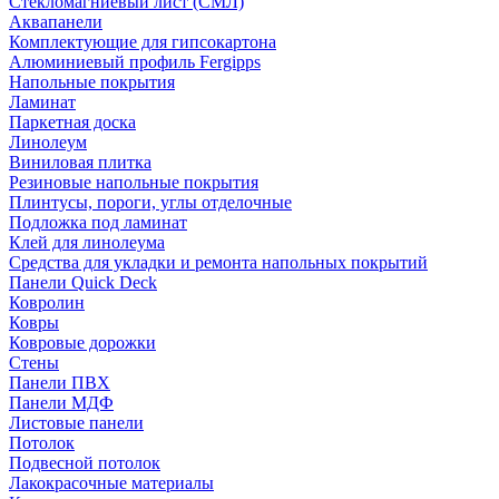
Стекломагниевый лист (СМЛ)
Аквапанели
Комплектующие для гипсокартона
Алюминиевый профиль Fergipps
Напольные покрытия
Ламинат
Паркетная доска
Линолеум
Виниловая плитка
Резиновые напольные покрытия
Плинтусы, пороги, углы отделочные
Подложка под ламинат
Клей для линолеума
Средства для укладки и ремонта напольных покрытий
Панели Quick Deck
Ковролин
Ковры
Ковровые дорожки
Стены
Панели ПВХ
Панели МДФ
Листовые панели
Потолок
Подвесной потолок
Лакокрасочные материалы