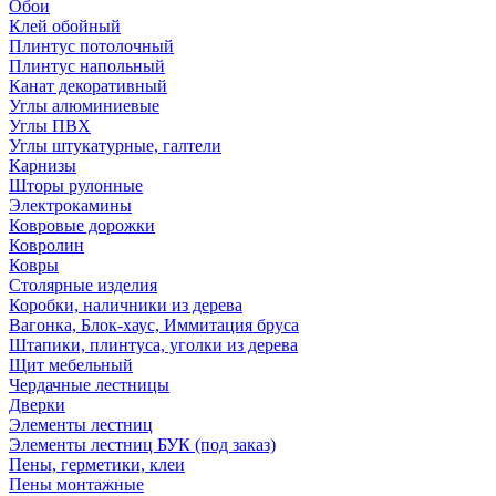
Обои
Клей обойный
Плинтус потолочный
Плинтус напольный
Канат декоративный
Углы алюминиевые
Углы ПВХ
Углы штукатурные, галтели
Карнизы
Шторы рулонные
Электрокамины
Ковровые дорожки
Ковролин
Ковры
Столярные изделия
Коробки, наличники из дерева
Вагонка, Блок-хаус, Иммитация бруса
Штапики, плинтуса, уголки из дерева
Щит мебельный
Чердачные лестницы
Дверки
Элементы лестниц
Элементы лестниц БУК (под заказ)
Пены, герметики, клеи
Пены монтажные