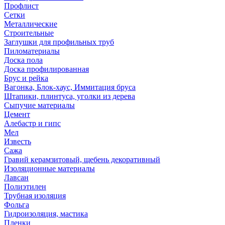
Профлист
Сетки
Металлические
Строительные
Заглушки для профильных труб
Пиломатериалы
Доска пола
Доска профилированная
Брус и рейка
Вагонка, Блок-хаус, Иммитация бруса
Штапики, плинтуса, уголки из дерева
Сыпучие материалы
Цемент
Алебастр и гипс
Мел
Известь
Сажа
Гравий керамзитовый, щебень декоративный
Изоляционные материалы
Лавсан
Полиэтилен
Трубная изоляция
Фольга
Гидроизоляция, мастика
Пленки