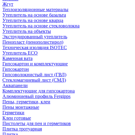
Жгут
Теплоизоляционные материалы
Утеплитель на основе базальта
Утеплитель на основе кварца
Утеплитель на основе стекловолокна
Утеплитель на объекты
Экструдированный утеплитель
Пенопласт (пенополистирол)
Техническая изоляция ISOTEC
Утеплитель ECO
Каменная вата
Гипсокартон и комплектующие
Гипсокартон
Гипсоволокнистый лист (ГВЛ)
Стекломагниевый лист (СМЛ)
Аквапанели
Комплектующие для гипсокартона
Алюминиевый профиль Fergipps
Пены, герметики, клеи
Пены монтажные
Герметики
Клеи готовые
Пистолеты для пен и герметиков
Плитка тротуарная
Плитка