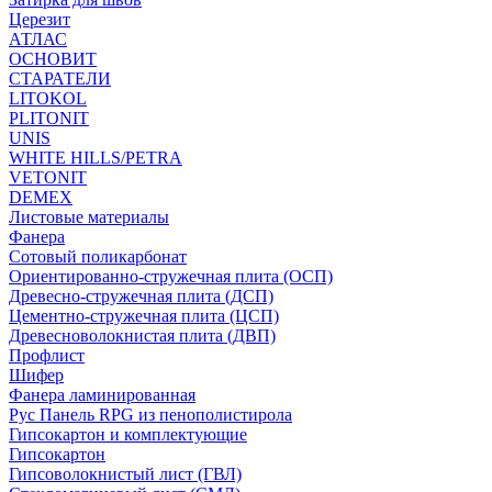
Церезит
АТЛАС
ОСНОВИТ
СТАРАТЕЛИ
LITOKOL
PLITONIT
UNIS
WHITE HILLS/PETRA
VETONIT
DEMEX
Листовые материалы
Фанера
Сотовый поликарбонат
Ориентированно-стружечная плита (ОСП)
Древесно-стружечная плита (ДСП)
Цементно-стружечная плита (ЦСП)
Древесноволокнистая плита (ДВП)
Профлист
Шифер
Фанера ламинированная
Рус Панель RPG из пенополистирола
Гипсокартон и комплектующие
Гипсокартон
Гипсоволокнистый лист (ГВЛ)