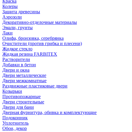
Краска
Колеры
Защита древесины
Аэрозоли
Декоративно-отделочные материалы
Эмали, грунты
Лаки
Олифа, бронзовка, серебрянка
Очистители (против грибка и плесени)
Жидкое стекло
Жидкая резина FARBITEX
Растворители
Добавки в бетон
Двери и окна
Двери металлические
Двери межкомнатные
Раздвижные пластиковые двери
Козырьки
Противопожарные
Двери строительные
Двери для бани
Дверная фурнитура, обивка и комплектующие
Подоконник
Уплотнитель
Обои, декор