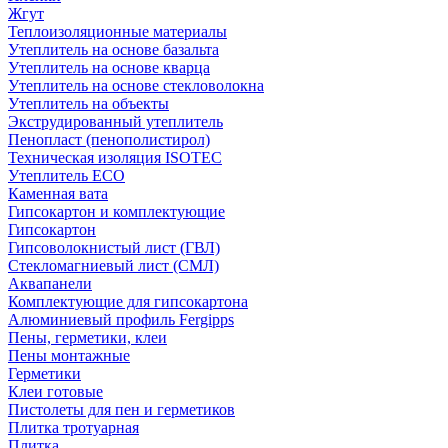
Жгут
Теплоизоляционные материалы
Утеплитель на основе базальта
Утеплитель на основе кварца
Утеплитель на основе стекловолокна
Утеплитель на объекты
Экструдированный утеплитель
Пенопласт (пенополистирол)
Техническая изоляция ISOTEC
Утеплитель ECO
Каменная вата
Гипсокартон и комплектующие
Гипсокартон
Гипсоволокнистый лист (ГВЛ)
Стекломагниевый лист (СМЛ)
Аквапанели
Комплектующие для гипсокартона
Алюминиевый профиль Fergipps
Пены, герметики, клеи
Пены монтажные
Герметики
Клеи готовые
Пистолеты для пен и герметиков
Плитка тротуарная
Плитка