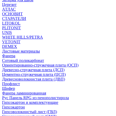
Церезит
АТЛАС
ОСНОВИТ
СТАРАТЕЛИ
LITOKOL
PLITONIT
UNIS
WHITE HILLS/PETRA
VETONIT
DEMEX
Листовые материалы
Фанера
Сотовый поликарбонат
Ориентированно-стружечная плита (ОСП)
Древесно-стружечная плита (ДСП)
Цементно-стружечная плита (ЦСП)
Древесноволокнистая плита (ДВП)
Профлист
Шифер
Фанера ламинированная
Рус Панель RPG из пенополистирола
Гипсокартон и комплектующие
Гипсокартон
Гипсоволокнистый лист (ГВЛ)