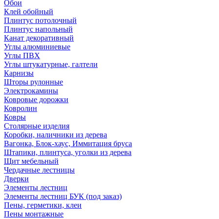
Обои
Клей обойный
Плинтус потолочный
Плинтус напольный
Канат декоративный
Углы алюминиевые
Углы ПВХ
Углы штукатурные, галтели
Карнизы
Шторы рулонные
Электрокамины
Ковровые дорожки
Ковролин
Ковры
Столярные изделия
Коробки, наличники из дерева
Вагонка, Блок-хаус, Иммитация бруса
Штапики, плинтуса, уголки из дерева
Щит мебельный
Чердачные лестницы
Дверки
Элементы лестниц
Элементы лестниц БУК (под заказ)
Пены, герметики, клеи
Пены монтажные