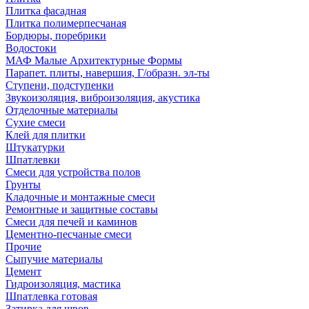
Плитка фасадная
Плитка полимерпесчаная
Бордюры, поребрики
Водостоки
МАФ Малые Архитектурные Формы
Парапет. плиты, навершия, Г/образн. эл-ты
Ступени, подступенки
Звукоизоляция, виброизоляция, акустика
Отделочные материалы
Сухие смеси
Клей для плитки
Штукатурки
Шпатлевки
Смеси для устройства полов
Грунты
Кладочные и монтажные смеси
Ремонтные и защитные составы
Смеси для печей и каминов
Цементно-песчаные смеси
Прочие
Сыпучие материалы
Цемент
Гидроизоляция, мастика
Шпатлевка готовая
Затирка для швов