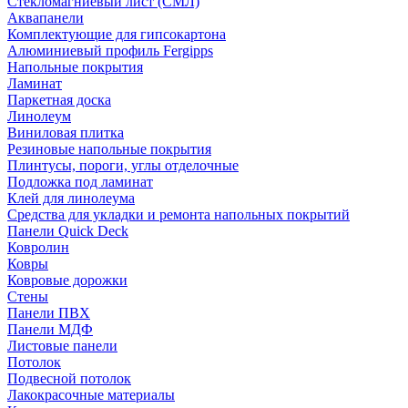
Стекломагниевый лист (СМЛ)
Аквапанели
Комплектующие для гипсокартона
Алюминиевый профиль Fergipps
Напольные покрытия
Ламинат
Паркетная доска
Линолеум
Виниловая плитка
Резиновые напольные покрытия
Плинтусы, пороги, углы отделочные
Подложка под ламинат
Клей для линолеума
Средства для укладки и ремонта напольных покрытий
Панели Quick Deck
Ковролин
Ковры
Ковровые дорожки
Стены
Панели ПВХ
Панели МДФ
Листовые панели
Потолок
Подвесной потолок
Лакокрасочные материалы