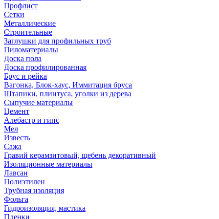
Профлист
Сетки
Металлические
Строительные
Заглушки для профильных труб
Пиломатериалы
Доска пола
Доска профилированная
Брус и рейка
Вагонка, Блок-хаус, Иммитация бруса
Штапики, плинтуса, уголки из дерева
Сыпучие материалы
Цемент
Алебастр и гипс
Мел
Известь
Сажа
Гравий керамзитовый, щебень декоративный
Изоляционные материалы
Лавсан
Полиэтилен
Трубная изоляция
Фольга
Гидроизоляция, мастика
Пленки