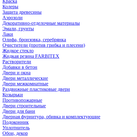
Краска
Колеры
Защита древесины
Аэрозоли
Декоративно-отделочные материалы
Эмали, грунты
Лаки
Олифа, бронзовка, серебрянка
Очистители (против грибка и плесени)
Жидкое стекло
Жидкая резина FARBITEX
Растворители
Добавки в бетон
Двери и окна
Двери металлические
Двери межкомнатные
Раздвижные пластиковые двери
Козырьки
Противопожарные
Двери строительные
Двери для бани
Дверная фурнитура, обивка и комплектующие
Подоконник
Уплотнитель
Обои, декор