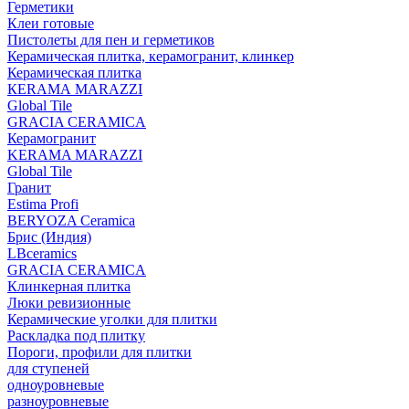
Герметики
Клеи готовые
Пистолеты для пен и герметиков
Керамическая плитка, керамогранит, клинкер
Керамическая плитка
КЕRАМА MARAZZI
Global Tile
GRACIA CERAMICA
Керамогранит
KERAMA MARAZZI
Global Tile
Гранит
Estima Profi
BERYOZA Ceramica
Брис (Индия)
LBceramics
GRACIA CERAMICA
Клинкерная плитка
Люки ревизионные
Керамические уголки для плитки
Раскладка под плитку
Пороги, профили для плитки
для ступеней
одноуровневые
разноуровневые