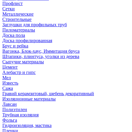
Профлист
Сетки
Металлические
Строительные
Заглушки для профильных труб
Пиломатериалы
Доска пола
Доска профилированная
Брус и рейка
Вагонка, Блок-хаус, Иммитация бруса
Штапики, плинтуса, уголки из дерева
Сыпучие материалы
Цемент
Алебастр и гипс
Мел
Известь
Сажа
Гравий керамзитовый, щебень декоративный
Изоляционные материалы
Лавсан
Полиэтилен
Трубная изоляция
Фольга
Гидроизоляция, мастика
Пленки