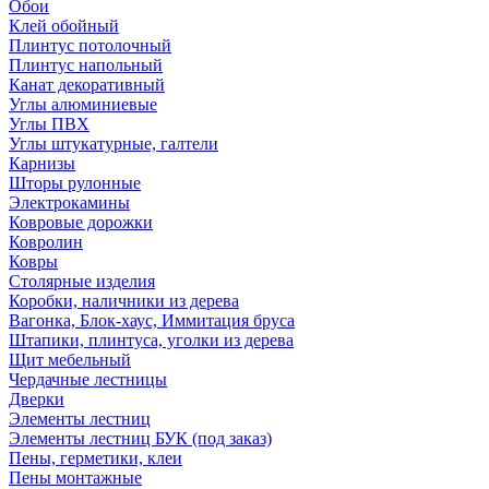
Обои
Клей обойный
Плинтус потолочный
Плинтус напольный
Канат декоративный
Углы алюминиевые
Углы ПВХ
Углы штукатурные, галтели
Карнизы
Шторы рулонные
Электрокамины
Ковровые дорожки
Ковролин
Ковры
Столярные изделия
Коробки, наличники из дерева
Вагонка, Блок-хаус, Иммитация бруса
Штапики, плинтуса, уголки из дерева
Щит мебельный
Чердачные лестницы
Дверки
Элементы лестниц
Элементы лестниц БУК (под заказ)
Пены, герметики, клеи
Пены монтажные