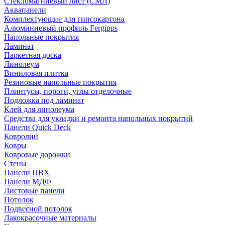
Стекломагниевый лист (СМЛ)
Аквапанели
Комплектующие для гипсокартона
Алюминиевый профиль Fergipps
Напольные покрытия
Ламинат
Паркетная доска
Линолеум
Виниловая плитка
Резиновые напольные покрытия
Плинтусы, пороги, углы отделочные
Подложка под ламинат
Клей для линолеума
Средства для укладки и ремонта напольных покрытий
Панели Quick Deck
Ковролин
Ковры
Ковровые дорожки
Стены
Панели ПВХ
Панели МДФ
Листовые панели
Потолок
Подвесной потолок
Лакокрасочные материалы