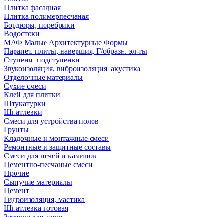
Плитка фасадная
Плитка полимерпесчаная
Бордюры, поребрики
Водостоки
МАФ Малые Архитектурные Формы
Парапет. плиты, навершия, Г/образн. эл-ты
Ступени, подступенки
Звукоизоляция, виброизоляция, акустика
Отделочные материалы
Сухие смеси
Клей для плитки
Штукатурки
Шпатлевки
Смеси для устройства полов
Грунты
Кладочные и монтажные смеси
Ремонтные и защитные составы
Смеси для печей и каминов
Цементно-песчаные смеси
Прочие
Сыпучие материалы
Цемент
Гидроизоляция, мастика
Шпатлевка готовая
Затирка для швов