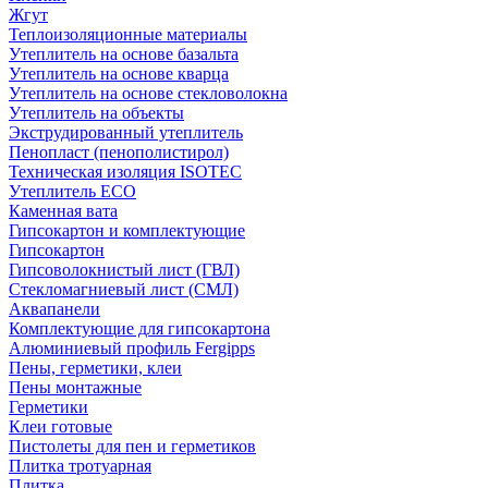
Жгут
Теплоизоляционные материалы
Утеплитель на основе базальта
Утеплитель на основе кварца
Утеплитель на основе стекловолокна
Утеплитель на объекты
Экструдированный утеплитель
Пенопласт (пенополистирол)
Техническая изоляция ISOTEC
Утеплитель ECO
Каменная вата
Гипсокартон и комплектующие
Гипсокартон
Гипсоволокнистый лист (ГВЛ)
Стекломагниевый лист (СМЛ)
Аквапанели
Комплектующие для гипсокартона
Алюминиевый профиль Fergipps
Пены, герметики, клеи
Пены монтажные
Герметики
Клеи готовые
Пистолеты для пен и герметиков
Плитка тротуарная
Плитка