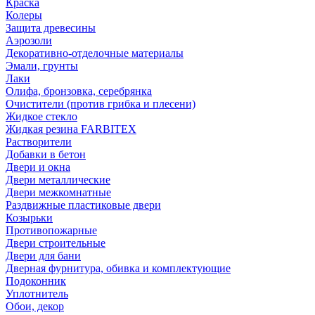
Краска
Колеры
Защита древесины
Аэрозоли
Декоративно-отделочные материалы
Эмали, грунты
Лаки
Олифа, бронзовка, серебрянка
Очистители (против грибка и плесени)
Жидкое стекло
Жидкая резина FARBITEX
Растворители
Добавки в бетон
Двери и окна
Двери металлические
Двери межкомнатные
Раздвижные пластиковые двери
Козырьки
Противопожарные
Двери строительные
Двери для бани
Дверная фурнитура, обивка и комплектующие
Подоконник
Уплотнитель
Обои, декор