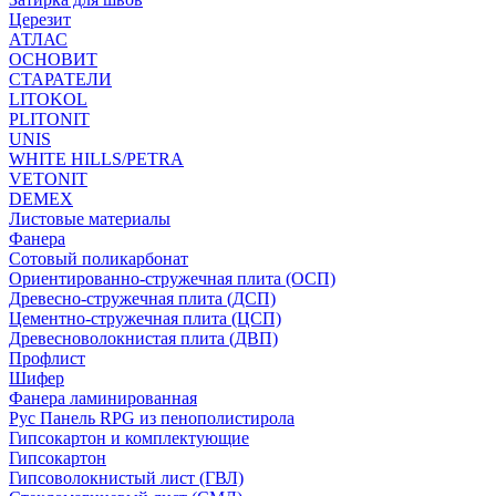
Церезит
АТЛАС
ОСНОВИТ
СТАРАТЕЛИ
LITOKOL
PLITONIT
UNIS
WHITE HILLS/PETRA
VETONIT
DEMEX
Листовые материалы
Фанера
Сотовый поликарбонат
Ориентированно-стружечная плита (ОСП)
Древесно-стружечная плита (ДСП)
Цементно-стружечная плита (ЦСП)
Древесноволокнистая плита (ДВП)
Профлист
Шифер
Фанера ламинированная
Рус Панель RPG из пенополистирола
Гипсокартон и комплектующие
Гипсокартон
Гипсоволокнистый лист (ГВЛ)