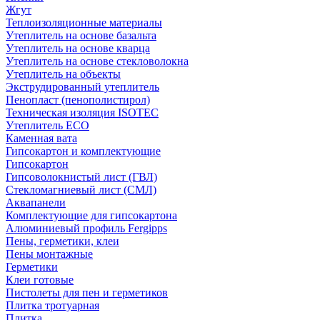
Жгут
Теплоизоляционные материалы
Утеплитель на основе базальта
Утеплитель на основе кварца
Утеплитель на основе стекловолокна
Утеплитель на объекты
Экструдированный утеплитель
Пенопласт (пенополистирол)
Техническая изоляция ISOTEC
Утеплитель ECO
Каменная вата
Гипсокартон и комплектующие
Гипсокартон
Гипсоволокнистый лист (ГВЛ)
Стекломагниевый лист (СМЛ)
Аквапанели
Комплектующие для гипсокартона
Алюминиевый профиль Fergipps
Пены, герметики, клеи
Пены монтажные
Герметики
Клеи готовые
Пистолеты для пен и герметиков
Плитка тротуарная
Плитка