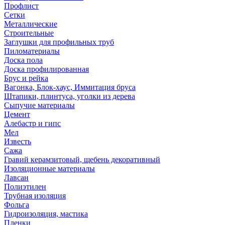
Профлист
Сетки
Металлические
Строительные
Заглушки для профильных труб
Пиломатериалы
Доска пола
Доска профилированная
Брус и рейка
Вагонка, Блок-хаус, Иммитация бруса
Штапики, плинтуса, уголки из дерева
Сыпучие материалы
Цемент
Алебастр и гипс
Мел
Известь
Сажа
Гравий керамзитовый, щебень декоративный
Изоляционные материалы
Лавсан
Полиэтилен
Трубная изоляция
Фольга
Гидроизоляция, мастика
Пленки