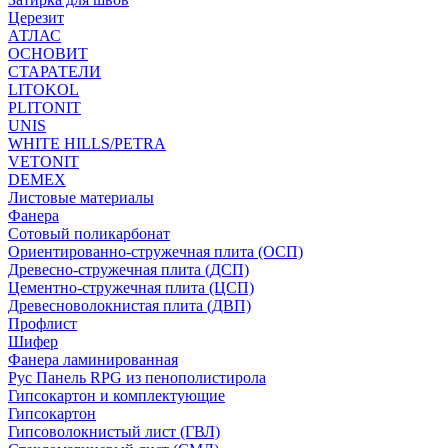
Церезит
АТЛАС
ОСНОВИТ
СТАРАТЕЛИ
LITOKOL
PLITONIT
UNIS
WHITE HILLS/PETRA
VETONIT
DEMEX
Листовые материалы
Фанера
Сотовый поликарбонат
Ориентированно-стружечная плита (ОСП)
Древесно-стружечная плита (ДСП)
Цементно-стружечная плита (ЦСП)
Древесноволокнистая плита (ДВП)
Профлист
Шифер
Фанера ламинированная
Рус Панель RPG из пенополистирола
Гипсокартон и комплектующие
Гипсокартон
Гипсоволокнистый лист (ГВЛ)