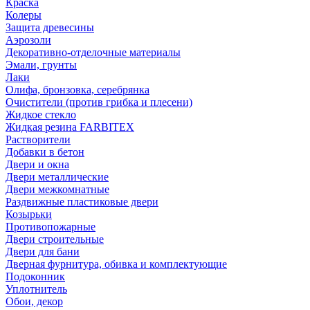
Краска
Колеры
Защита древесины
Аэрозоли
Декоративно-отделочные материалы
Эмали, грунты
Лаки
Олифа, бронзовка, серебрянка
Очистители (против грибка и плесени)
Жидкое стекло
Жидкая резина FARBITEX
Растворители
Добавки в бетон
Двери и окна
Двери металлические
Двери межкомнатные
Раздвижные пластиковые двери
Козырьки
Противопожарные
Двери строительные
Двери для бани
Дверная фурнитура, обивка и комплектующие
Подоконник
Уплотнитель
Обои, декор