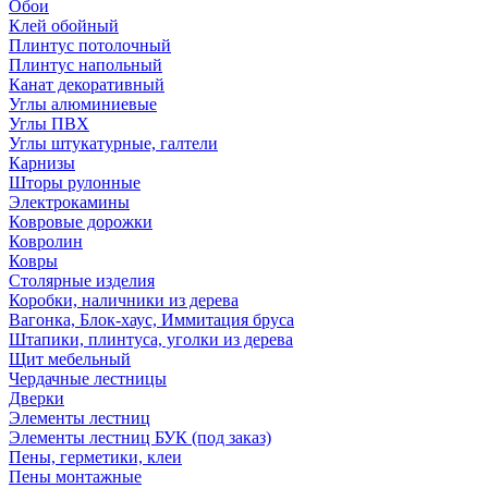
Обои
Клей обойный
Плинтус потолочный
Плинтус напольный
Канат декоративный
Углы алюминиевые
Углы ПВХ
Углы штукатурные, галтели
Карнизы
Шторы рулонные
Электрокамины
Ковровые дорожки
Ковролин
Ковры
Столярные изделия
Коробки, наличники из дерева
Вагонка, Блок-хаус, Иммитация бруса
Штапики, плинтуса, уголки из дерева
Щит мебельный
Чердачные лестницы
Дверки
Элементы лестниц
Элементы лестниц БУК (под заказ)
Пены, герметики, клеи
Пены монтажные