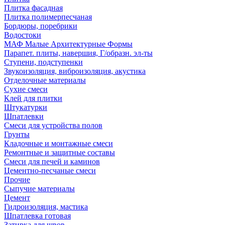
Плитка фасадная
Плитка полимерпесчаная
Бордюры, поребрики
Водостоки
МАФ Малые Архитектурные Формы
Парапет. плиты, навершия, Г/образн. эл-ты
Ступени, подступенки
Звукоизоляция, виброизоляция, акустика
Отделочные материалы
Сухие смеси
Клей для плитки
Штукатурки
Шпатлевки
Смеси для устройства полов
Грунты
Кладочные и монтажные смеси
Ремонтные и защитные составы
Смеси для печей и каминов
Цементно-песчаные смеси
Прочие
Сыпучие материалы
Цемент
Гидроизоляция, мастика
Шпатлевка готовая
Затирка для швов