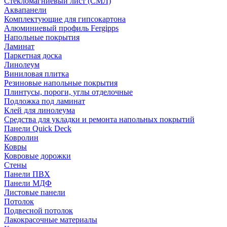
Стекломагниевый лист (СМЛ)
Аквапанели
Комплектующие для гипсокартона
Алюминиевый профиль Fergipps
Напольные покрытия
Ламинат
Паркетная доска
Линолеум
Виниловая плитка
Резиновые напольные покрытия
Плинтусы, пороги, углы отделочные
Подложка под ламинат
Клей для линолеума
Средства для укладки и ремонта напольных покрытий
Панели Quick Deck
Ковролин
Ковры
Ковровые дорожки
Стены
Панели ПВХ
Панели МДФ
Листовые панели
Потолок
Подвесной потолок
Лакокрасочные материалы