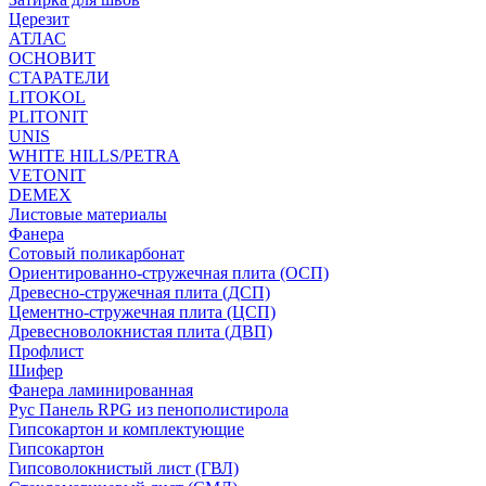
Церезит
АТЛАС
ОСНОВИТ
СТАРАТЕЛИ
LITOKOL
PLITONIT
UNIS
WHITE HILLS/PETRA
VETONIT
DEMEX
Листовые материалы
Фанера
Сотовый поликарбонат
Ориентированно-стружечная плита (ОСП)
Древесно-стружечная плита (ДСП)
Цементно-стружечная плита (ЦСП)
Древесноволокнистая плита (ДВП)
Профлист
Шифер
Фанера ламинированная
Рус Панель RPG из пенополистирола
Гипсокартон и комплектующие
Гипсокартон
Гипсоволокнистый лист (ГВЛ)