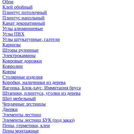
Обои
Клей обойный
Плинтус потолочный
Плинтус напольный
Канат декоративный
Углы алюминиевые
Углы ПВХ
Углы штукатурные, галтели
Карнизы
Шторы рулонные
Электрокамины
Ковровые дорожки
Ковролин
Ковры
Столярные изделия
Коробки, наличники из дерева
Вагонка, Блок-хаус, Иммитация бруса
Штапики, плинтуса, уголки из дерева
Щит мебельный
Чердачные лестницы
Дверки
Элементы лестниц
Элементы лестниц БУК (под заказ)
Пены, герметики, клеи
Пены монтажные