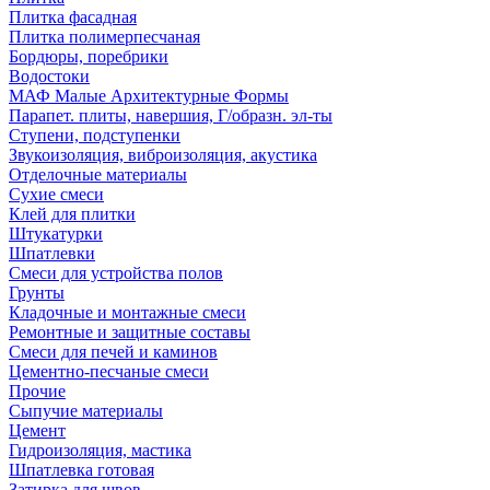
Плитка фасадная
Плитка полимерпесчаная
Бордюры, поребрики
Водостоки
МАФ Малые Архитектурные Формы
Парапет. плиты, навершия, Г/образн. эл-ты
Ступени, подступенки
Звукоизоляция, виброизоляция, акустика
Отделочные материалы
Сухие смеси
Клей для плитки
Штукатурки
Шпатлевки
Смеси для устройства полов
Грунты
Кладочные и монтажные смеси
Ремонтные и защитные составы
Смеси для печей и каминов
Цементно-песчаные смеси
Прочие
Сыпучие материалы
Цемент
Гидроизоляция, мастика
Шпатлевка готовая
Затирка для швов