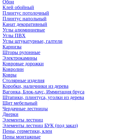
Обои
Клей обойный
Плинтус потолочный
Плинтус напольный
Канат декоративный
Углы алюминиевые
Углы ПВХ
Углы штукатурные, галтели
Карнизы
Шторы рулонные
Электрокамины
Ковровые дорожки
Ковролин
Ковры
Столярные изделия
Коробки, наличники из дерева
Вагонка, Блок-хаус, Иммитация бруса
Штапики, плинтуса, уголки из дерева
Щит мебельный
Чердачные лестницы
Дверки
Элементы лестниц
Элементы лестниц БУК (под заказ)
Пены, герметики, клеи
Пены монтажные