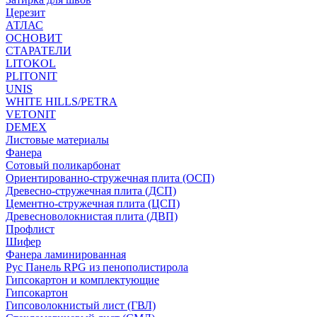
Церезит
АТЛАС
ОСНОВИТ
СТАРАТЕЛИ
LITOKOL
PLITONIT
UNIS
WHITE HILLS/PETRA
VETONIT
DEMEX
Листовые материалы
Фанера
Сотовый поликарбонат
Ориентированно-стружечная плита (ОСП)
Древесно-стружечная плита (ДСП)
Цементно-стружечная плита (ЦСП)
Древесноволокнистая плита (ДВП)
Профлист
Шифер
Фанера ламинированная
Рус Панель RPG из пенополистирола
Гипсокартон и комплектующие
Гипсокартон
Гипсоволокнистый лист (ГВЛ)