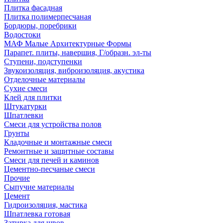
Плитка фасадная
Плитка полимерпесчаная
Бордюры, поребрики
Водостоки
МАФ Малые Архитектурные Формы
Парапет. плиты, навершия, Г/образн. эл-ты
Ступени, подступенки
Звукоизоляция, виброизоляция, акустика
Отделочные материалы
Сухие смеси
Клей для плитки
Штукатурки
Шпатлевки
Смеси для устройства полов
Грунты
Кладочные и монтажные смеси
Ремонтные и защитные составы
Смеси для печей и каминов
Цементно-песчаные смеси
Прочие
Сыпучие материалы
Цемент
Гидроизоляция, мастика
Шпатлевка готовая
Затирка для швов