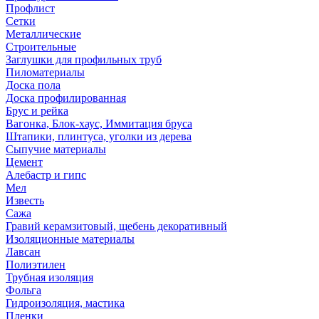
Профлист
Сетки
Металлические
Строительные
Заглушки для профильных труб
Пиломатериалы
Доска пола
Доска профилированная
Брус и рейка
Вагонка, Блок-хаус, Иммитация бруса
Штапики, плинтуса, уголки из дерева
Сыпучие материалы
Цемент
Алебастр и гипс
Мел
Известь
Сажа
Гравий керамзитовый, щебень декоративный
Изоляционные материалы
Лавсан
Полиэтилен
Трубная изоляция
Фольга
Гидроизоляция, мастика
Пленки