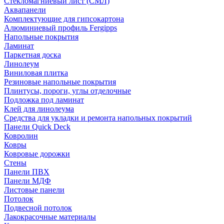
Стекломагниевый лист (СМЛ)
Аквапанели
Комплектующие для гипсокартона
Алюминиевый профиль Fergipps
Напольные покрытия
Ламинат
Паркетная доска
Линолеум
Виниловая плитка
Резиновые напольные покрытия
Плинтусы, пороги, углы отделочные
Подложка под ламинат
Клей для линолеума
Средства для укладки и ремонта напольных покрытий
Панели Quick Deck
Ковролин
Ковры
Ковровые дорожки
Стены
Панели ПВХ
Панели МДФ
Листовые панели
Потолок
Подвесной потолок
Лакокрасочные материалы