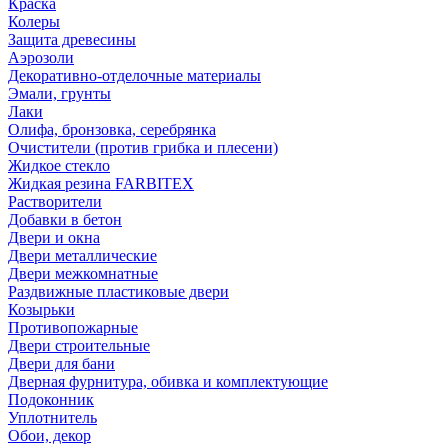
Краска
Колеры
Защита древесины
Аэрозоли
Декоративно-отделочные материалы
Эмали, грунты
Лаки
Олифа, бронзовка, серебрянка
Очистители (против грибка и плесени)
Жидкое стекло
Жидкая резина FARBITEX
Растворители
Добавки в бетон
Двери и окна
Двери металлические
Двери межкомнатные
Раздвижные пластиковые двери
Козырьки
Противопожарные
Двери строительные
Двери для бани
Дверная фурнитура, обивка и комплектующие
Подоконник
Уплотнитель
Обои, декор