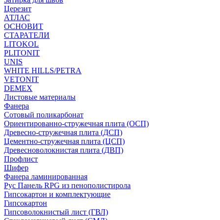
Церезит
АТЛАС
ОСНОВИТ
СТАРАТЕЛИ
LITOKOL
PLITONIT
UNIS
WHITE HILLS/PETRA
VETONIT
DEMEX
Листовые материалы
Фанера
Сотовый поликарбонат
Ориентированно-стружечная плита (ОСП)
Древесно-стружечная плита (ДСП)
Цементно-стружечная плита (ЦСП)
Древесноволокнистая плита (ДВП)
Профлист
Шифер
Фанера ламинированная
Рус Панель RPG из пенополистирола
Гипсокартон и комплектующие
Гипсокартон
Гипсоволокнистый лист (ГВЛ)