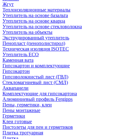
Жгут
Теплоизоляционные материалы
Утеплитель на основе базальта
Утеплитель на основе кварца
Утеплитель на основе стекловолокна
Утеплитель на объекты
Экструдированный утеплитель
Пенопласт (пенополистирол)
Техническая изоляция ISOTEC
Утеплитель ECO
Каменная вата
Гипсокартон и комплектующие
Гипсокартон
Гипсоволокнистый лист (ГВЛ)
Стекломагниевый лист (СМЛ)
Аквапанели
Комплектующие для гипсокартона
Алюминиевый профиль Fergipps
Пены, герметики, клеи
Пены монтажные
Герметики
Клеи готовые
Пистолеты для пен и герметиков
Плитка тротуарная
Плитка