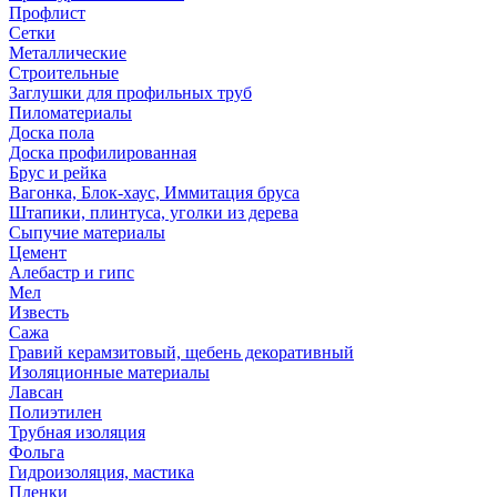
Профлист
Сетки
Металлические
Строительные
Заглушки для профильных труб
Пиломатериалы
Доска пола
Доска профилированная
Брус и рейка
Вагонка, Блок-хаус, Иммитация бруса
Штапики, плинтуса, уголки из дерева
Сыпучие материалы
Цемент
Алебастр и гипс
Мел
Известь
Сажа
Гравий керамзитовый, щебень декоративный
Изоляционные материалы
Лавсан
Полиэтилен
Трубная изоляция
Фольга
Гидроизоляция, мастика
Пленки