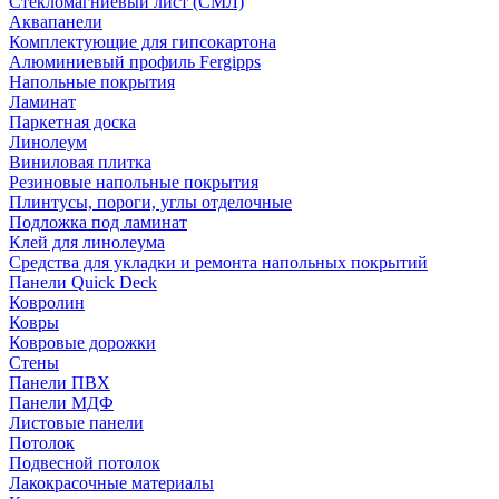
Стекломагниевый лист (СМЛ)
Аквапанели
Комплектующие для гипсокартона
Алюминиевый профиль Fergipps
Напольные покрытия
Ламинат
Паркетная доска
Линолеум
Виниловая плитка
Резиновые напольные покрытия
Плинтусы, пороги, углы отделочные
Подложка под ламинат
Клей для линолеума
Средства для укладки и ремонта напольных покрытий
Панели Quick Deck
Ковролин
Ковры
Ковровые дорожки
Стены
Панели ПВХ
Панели МДФ
Листовые панели
Потолок
Подвесной потолок
Лакокрасочные материалы