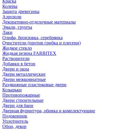
Краска
Колеры
Защита древесины
Аэрозоли
Декоративно-отделочные материалы
Эмали, грунты
Лаки
Олифа, бронзовка, серебрянка
Очистители (против грибка и плесени)
Жидкое стекло
Жидкая резина FARBITEX
Растворители
Добавки в бетон
Двери и окна
Двери металлические
Двери межкомнатные
Раздвижные пластиковые двери
Козырьки
Противопожарные
Двери строительные
Двери для бани
Дверная фурнитура, обивка и комплектующие
Подоконник
Уплотнитель
Обои, декор