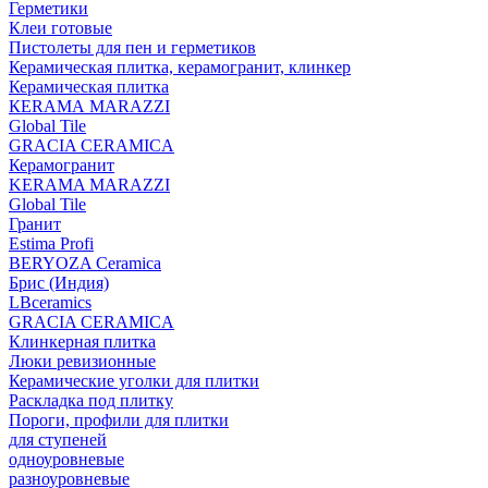
Герметики
Клеи готовые
Пистолеты для пен и герметиков
Керамическая плитка, керамогранит, клинкер
Керамическая плитка
КЕRАМА MARAZZI
Global Tile
GRACIA CERAMICA
Керамогранит
KERAMA MARAZZI
Global Tile
Гранит
Estima Profi
BERYOZA Ceramica
Брис (Индия)
LBceramics
GRACIA CERAMICA
Клинкерная плитка
Люки ревизионные
Керамические уголки для плитки
Раскладка под плитку
Пороги, профили для плитки
для ступеней
одноуровневые
разноуровневые