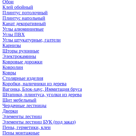
Обои
Клей обойный
Плинтус потолочный
Плинтус напольный
Канат декоративный
Углы алюминиевые
Углы ПВХ
Углы штукатурные, галтели
Карнизы
Шторы рулонные
Электрокамины
Ковровые дорожки
Ковролин
Ковры
Столярные изделия
Коробки, наличники из дерева
Вагонка, Блок-хаус, Иммитация бруса
Штапики, плинтуса, уголки из дерева
Щит мебельный
Чердачные лестницы
Дверки
Элементы лестниц
Элементы лестниц БУК (под заказ)
Пены, герметики, клеи
Пены монтажные