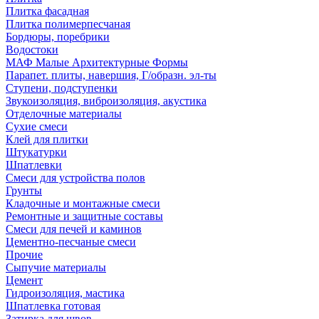
Плитка фасадная
Плитка полимерпесчаная
Бордюры, поребрики
Водостоки
МАФ Малые Архитектурные Формы
Парапет. плиты, навершия, Г/образн. эл-ты
Ступени, подступенки
Звукоизоляция, виброизоляция, акустика
Отделочные материалы
Сухие смеси
Клей для плитки
Штукатурки
Шпатлевки
Смеси для устройства полов
Грунты
Кладочные и монтажные смеси
Ремонтные и защитные составы
Смеси для печей и каминов
Цементно-песчаные смеси
Прочие
Сыпучие материалы
Цемент
Гидроизоляция, мастика
Шпатлевка готовая
Затирка для швов