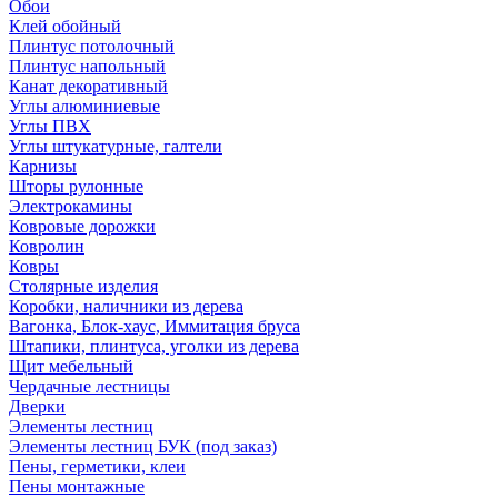
Обои
Клей обойный
Плинтус потолочный
Плинтус напольный
Канат декоративный
Углы алюминиевые
Углы ПВХ
Углы штукатурные, галтели
Карнизы
Шторы рулонные
Электрокамины
Ковровые дорожки
Ковролин
Ковры
Столярные изделия
Коробки, наличники из дерева
Вагонка, Блок-хаус, Иммитация бруса
Штапики, плинтуса, уголки из дерева
Щит мебельный
Чердачные лестницы
Дверки
Элементы лестниц
Элементы лестниц БУК (под заказ)
Пены, герметики, клеи
Пены монтажные