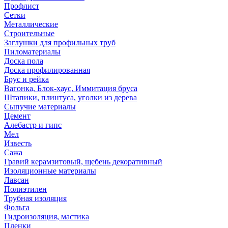
Профлист
Сетки
Металлические
Строительные
Заглушки для профильных труб
Пиломатериалы
Доска пола
Доска профилированная
Брус и рейка
Вагонка, Блок-хаус, Иммитация бруса
Штапики, плинтуса, уголки из дерева
Сыпучие материалы
Цемент
Алебастр и гипс
Мел
Известь
Сажа
Гравий керамзитовый, щебень декоративный
Изоляционные материалы
Лавсан
Полиэтилен
Трубная изоляция
Фольга
Гидроизоляция, мастика
Пленки