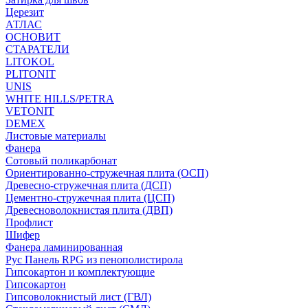
Церезит
АТЛАС
ОСНОВИТ
СТАРАТЕЛИ
LITOKOL
PLITONIT
UNIS
WHITE HILLS/PETRA
VETONIT
DEMEX
Листовые материалы
Фанера
Сотовый поликарбонат
Ориентированно-стружечная плита (ОСП)
Древесно-стружечная плита (ДСП)
Цементно-стружечная плита (ЦСП)
Древесноволокнистая плита (ДВП)
Профлист
Шифер
Фанера ламинированная
Рус Панель RPG из пенополистирола
Гипсокартон и комплектующие
Гипсокартон
Гипсоволокнистый лист (ГВЛ)