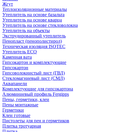
Жгут
Теплоизоляционные материалы
Утеплитель на основе базальта
Утеплитель на основе кварца
Утеплитель на основе стекловолокна
Утеплитель на объекты
Экструдированный утеплитель
Пенопласт (пенополистирол)
Техническая изоляция ISOTEC
Утеплитель ECO
Каменная вата
Гипсокартон и комплектующие
Гипсокартон
Гипсоволокнистый лист (ГВЛ)
Стекломагниевый лист (СМЛ)
Аквапанели
Комплектующие для гипсокартона
Алюминиевый профиль Fergipps
Пены, герметики, клеи
Пены монтажные
Герметики
Клеи готовые
Пистолеты для пен и герметиков
Плитка тротуарная
Плитка