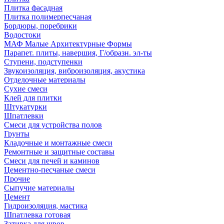
Плитка фасадная
Плитка полимерпесчаная
Бордюры, поребрики
Водостоки
МАФ Малые Архитектурные Формы
Парапет. плиты, навершия, Г/образн. эл-ты
Ступени, подступенки
Звукоизоляция, виброизоляция, акустика
Отделочные материалы
Сухие смеси
Клей для плитки
Штукатурки
Шпатлевки
Смеси для устройства полов
Грунты
Кладочные и монтажные смеси
Ремонтные и защитные составы
Смеси для печей и каминов
Цементно-песчаные смеси
Прочие
Сыпучие материалы
Цемент
Гидроизоляция, мастика
Шпатлевка готовая
Затирка для швов