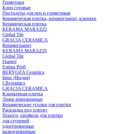
Герметики
Клеи готовые
Пистолеты для пен и герметиков
Керамическая плитка, керамогранит, клинкер
Керамическая плитка
КЕRАМА MARAZZI
Global Tile
GRACIA CERAMICA
Керамогранит
KERAMA MARAZZI
Global Tile
Гранит
Estima Profi
BERYOZA Ceramica
Брис (Индия)
LBceramics
GRACIA CERAMICA
Клинкерная плитка
Люки ревизионные
Керамические уголки для плитки
Раскладка под плитку
Пороги, профили для плитки
для ступеней
одноуровневые
разноуровневые