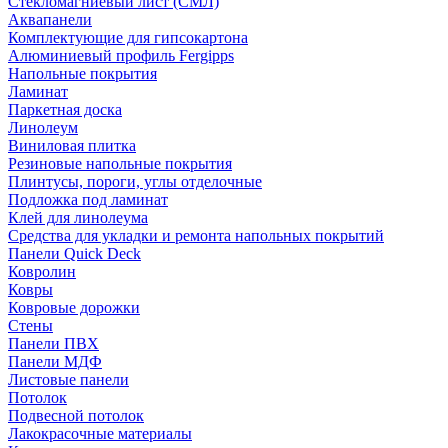
Стекломагниевый лист (СМЛ)
Аквапанели
Комплектующие для гипсокартона
Алюминиевый профиль Fergipps
Напольные покрытия
Ламинат
Паркетная доска
Линолеум
Виниловая плитка
Резиновые напольные покрытия
Плинтусы, пороги, углы отделочные
Подложка под ламинат
Клей для линолеума
Средства для укладки и ремонта напольных покрытий
Панели Quick Deck
Ковролин
Ковры
Ковровые дорожки
Стены
Панели ПВХ
Панели МДФ
Листовые панели
Потолок
Подвесной потолок
Лакокрасочные материалы