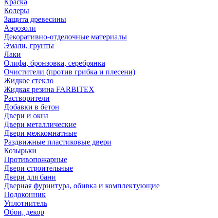
Краска
Колеры
Защита древесины
Аэрозоли
Декоративно-отделочные материалы
Эмали, грунты
Лаки
Олифа, бронзовка, серебрянка
Очистители (против грибка и плесени)
Жидкое стекло
Жидкая резина FARBITEX
Растворители
Добавки в бетон
Двери и окна
Двери металлические
Двери межкомнатные
Раздвижные пластиковые двери
Козырьки
Противопожарные
Двери строительные
Двери для бани
Дверная фурнитура, обивка и комплектующие
Подоконник
Уплотнитель
Обои, декор