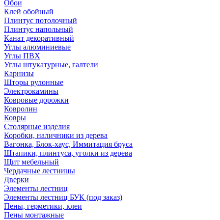
Обои
Клей обойный
Плинтус потолочный
Плинтус напольный
Канат декоративный
Углы алюминиевые
Углы ПВХ
Углы штукатурные, галтели
Карнизы
Шторы рулонные
Электрокамины
Ковровые дорожки
Ковролин
Ковры
Столярные изделия
Коробки, наличники из дерева
Вагонка, Блок-хаус, Иммитация бруса
Штапики, плинтуса, уголки из дерева
Щит мебельный
Чердачные лестницы
Дверки
Элементы лестниц
Элементы лестниц БУК (под заказ)
Пены, герметики, клеи
Пены монтажные