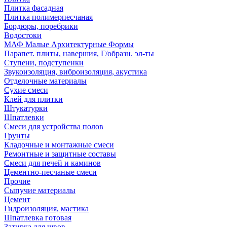
Плитка фасадная
Плитка полимерпесчаная
Бордюры, поребрики
Водостоки
МАФ Малые Архитектурные Формы
Парапет. плиты, навершия, Г/образн. эл-ты
Ступени, подступенки
Звукоизоляция, виброизоляция, акустика
Отделочные материалы
Сухие смеси
Клей для плитки
Штукатурки
Шпатлевки
Смеси для устройства полов
Грунты
Кладочные и монтажные смеси
Ремонтные и защитные составы
Смеси для печей и каминов
Цементно-песчаные смеси
Прочие
Сыпучие материалы
Цемент
Гидроизоляция, мастика
Шпатлевка готовая
Затирка для швов