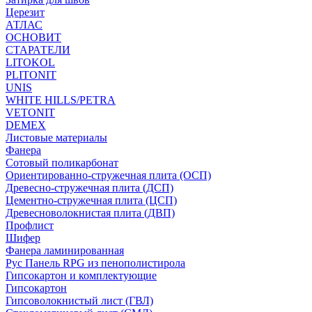
Церезит
АТЛАС
ОСНОВИТ
СТАРАТЕЛИ
LITOKOL
PLITONIT
UNIS
WHITE HILLS/PETRA
VETONIT
DEMEX
Листовые материалы
Фанера
Сотовый поликарбонат
Ориентированно-стружечная плита (ОСП)
Древесно-стружечная плита (ДСП)
Цементно-стружечная плита (ЦСП)
Древесноволокнистая плита (ДВП)
Профлист
Шифер
Фанера ламинированная
Рус Панель RPG из пенополистирола
Гипсокартон и комплектующие
Гипсокартон
Гипсоволокнистый лист (ГВЛ)