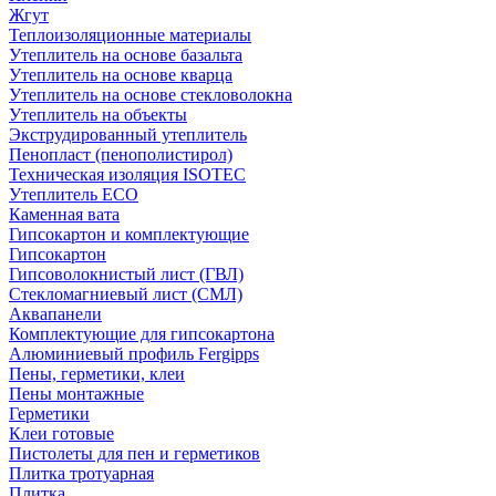
Жгут
Теплоизоляционные материалы
Утеплитель на основе базальта
Утеплитель на основе кварца
Утеплитель на основе стекловолокна
Утеплитель на объекты
Экструдированный утеплитель
Пенопласт (пенополистирол)
Техническая изоляция ISOTEC
Утеплитель ECO
Каменная вата
Гипсокартон и комплектующие
Гипсокартон
Гипсоволокнистый лист (ГВЛ)
Стекломагниевый лист (СМЛ)
Аквапанели
Комплектующие для гипсокартона
Алюминиевый профиль Fergipps
Пены, герметики, клеи
Пены монтажные
Герметики
Клеи готовые
Пистолеты для пен и герметиков
Плитка тротуарная
Плитка