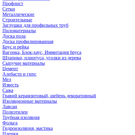
Профлист
Сетки
Металлические
Строительные
Заглушки для профильных труб
Пиломатериалы
Доска пола
Доска профилированная
Брус и рейка
Вагонка, Блок-хаус, Иммитация бруса
Штапики, плинтуса, уголки из дерева
Сыпучие материалы
Цемент
Алебастр и гипс
Мел
Известь
Сажа
Гравий керамзитовый, щебень декоративный
Изоляционные материалы
Лавсан
Полиэтилен
Трубная изоляция
Фольга
Гидроизоляция, мастика
Пленки