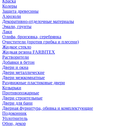
Краска
Колеры
Защита древесины
Аэрозоли
Декоративно-отделочные материалы
Эмали, грунты
Лаки
Олифа, бронзовка, серебрянка
Очистители (против грибка и плесени)
Жидкое стекло
Жидкая резина FARBITEX
Растворители
Добавки в бетон
Двери и окна
Двери металлические
Двери межкомнатные
Раздвижные пластиковые двери
Козырьки
Противопожарные
Двери строительные
Двери для бани
Дверная фурнитура, обивка и комплектующие
Подоконник
Уплотнитель
Обои, декор