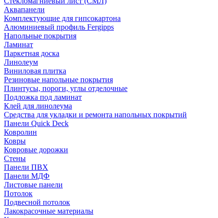
Стекломагниевый лист (СМЛ)
Аквапанели
Комплектующие для гипсокартона
Алюминиевый профиль Fergipps
Напольные покрытия
Ламинат
Паркетная доска
Линолеум
Виниловая плитка
Резиновые напольные покрытия
Плинтусы, пороги, углы отделочные
Подложка под ламинат
Клей для линолеума
Средства для укладки и ремонта напольных покрытий
Панели Quick Deck
Ковролин
Ковры
Ковровые дорожки
Стены
Панели ПВХ
Панели МДФ
Листовые панели
Потолок
Подвесной потолок
Лакокрасочные материалы