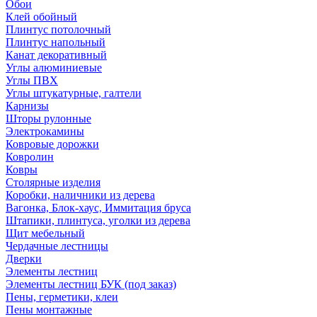
Обои
Клей обойный
Плинтус потолочный
Плинтус напольный
Канат декоративный
Углы алюминиевые
Углы ПВХ
Углы штукатурные, галтели
Карнизы
Шторы рулонные
Электрокамины
Ковровые дорожки
Ковролин
Ковры
Столярные изделия
Коробки, наличники из дерева
Вагонка, Блок-хаус, Иммитация бруса
Штапики, плинтуса, уголки из дерева
Щит мебельный
Чердачные лестницы
Дверки
Элементы лестниц
Элементы лестниц БУК (под заказ)
Пены, герметики, клеи
Пены монтажные