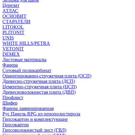
Церезит
АТЛАС
ОСНОВИТ
СТАРАТЕЛИ
LITOKOL
PLITONIT
UNIS
WHITE HILLS/PETRA
VETONIT
DEMEX
Листовые материалы
Фанера
Сотовый поликарбонат
Ориентированно-стружечная плита (ОСП)
Древесно-стружечная плита (ДСП)
Цементно-стружечная плита (ЦСП)
Древесноволокнистая плита (ДВП)
Профлист
Шифер
Фанера ламинированная
Рус Панель RPG из пенополистирола
Гипсокартон и комплектующие
Гипсокартон
Гипсоволокнистый лист (ГВЛ)