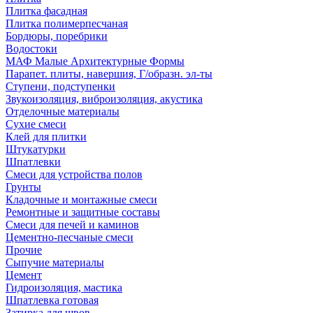
Плитка фасадная
Плитка полимерпесчаная
Бордюры, поребрики
Водостоки
МАФ Малые Архитектурные Формы
Парапет. плиты, навершия, Г/образн. эл-ты
Ступени, подступенки
Звукоизоляция, виброизоляция, акустика
Отделочные материалы
Сухие смеси
Клей для плитки
Штукатурки
Шпатлевки
Смеси для устройства полов
Грунты
Кладочные и монтажные смеси
Ремонтные и защитные составы
Смеси для печей и каминов
Цементно-песчаные смеси
Прочие
Сыпучие материалы
Цемент
Гидроизоляция, мастика
Шпатлевка готовая
Затирка для швов