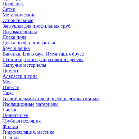
Профлист
Сетки
Металлические
Строительные
Заглушки для профильных труб
Пиломатериалы
Доска пола
Доска профилированная
Брус и рейка
Вагонка, Блок-хаус, Иммитация бруса
Штапики, плинтуса, уголки из дерева
Сыпучие материалы
Цемент
Алебастр и гипс
Мел
Известь
Сажа
Гравий керамзитовый, щебень декоративный
Изоляционные материалы
Лавсан
Полиэтилен
Трубная изоляция
Фольга
Гидроизоляция, мастика
Пленки