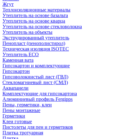
Жгут
Теплоизоляционные материалы
Утеплитель на основе базальта
Утеплитель на основе кварца
Утеплитель на основе стекловолокна
Утеплитель на объекты
Экструдированный утеплитель
Пенопласт (пенополистирол)
Техническая изоляция ISOTEC
Утеплитель ECO
Каменная вата
Гипсокартон и комплектующие
Гипсокартон
Гипсоволокнистый лист (ГВЛ)
Стекломагниевый лист (СМЛ)
Аквапанели
Комплектующие для гипсокартона
Алюминиевый профиль Fergipps
Пены, герметики, клеи
Пены монтажные
Герметики
Клеи готовые
Пистолеты для пен и герметиков
Плитка тротуарная
Плитка