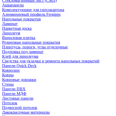
Стекломагниевый лист (СМЛ)
Аквапанели
Комплектующие для гипсокартона
Алюминиевый профиль Fergipps
Напольные покрытия
Ламинат
Паркетная доска
Линолеум
Виниловая плитка
Резиновые напольные покрытия
Плинтусы, пороги, углы отделочные
Подложка под ламинат
Клей для линолеума
Средства для укладки и ремонта напольных покрытий
Панели Quick Deck
Ковролин
Ковры
Ковровые дорожки
Стены
Панели ПВХ
Панели МДФ
Листовые панели
Потолок
Подвесной потолок
Лакокрасочные материалы