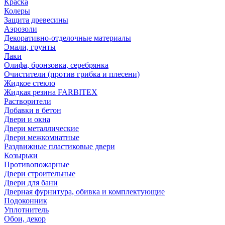
Краска
Колеры
Защита древесины
Аэрозоли
Декоративно-отделочные материалы
Эмали, грунты
Лаки
Олифа, бронзовка, серебрянка
Очистители (против грибка и плесени)
Жидкое стекло
Жидкая резина FARBITEX
Растворители
Добавки в бетон
Двери и окна
Двери металлические
Двери межкомнатные
Раздвижные пластиковые двери
Козырьки
Противопожарные
Двери строительные
Двери для бани
Дверная фурнитура, обивка и комплектующие
Подоконник
Уплотнитель
Обои, декор