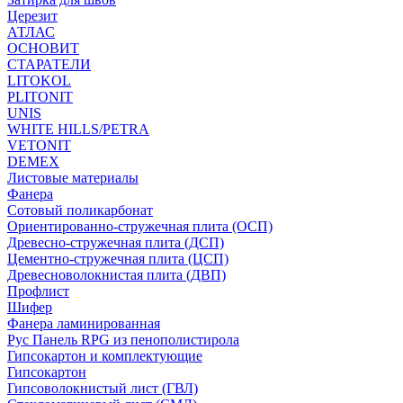
Церезит
АТЛАС
ОСНОВИТ
СТАРАТЕЛИ
LITOKOL
PLITONIT
UNIS
WHITE HILLS/PETRA
VETONIT
DEMEX
Листовые материалы
Фанера
Сотовый поликарбонат
Ориентированно-стружечная плита (ОСП)
Древесно-стружечная плита (ДСП)
Цементно-стружечная плита (ЦСП)
Древесноволокнистая плита (ДВП)
Профлист
Шифер
Фанера ламинированная
Рус Панель RPG из пенополистирола
Гипсокартон и комплектующие
Гипсокартон
Гипсоволокнистый лист (ГВЛ)