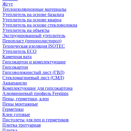
Жгут
Теплоизоляционные материалы
Утеплитель на основе базальта
Утеплитель на основе кварца
Утеплитель на основе стекловолокна
Утеплитель на объекты
Экструдированный утеплитель
Пенопласт (пенополистирол)
Техническая изоляция ISOTEC
Утеплитель ECO
Каменная вата
Гипсокартон и комплектующие
Гипсокартон
Гипсоволокнистый лист (ГВЛ)
Стекломагниевый лист (СМЛ)
Аквапанели
Комплектующие для гипсокартона
Алюминиевый профиль Fergipps
Пены, герметики, клеи
Пены монтажные
Герметики
Клеи готовые
Пистолеты для пен и герметиков
Плитка тротуарная
Плитка