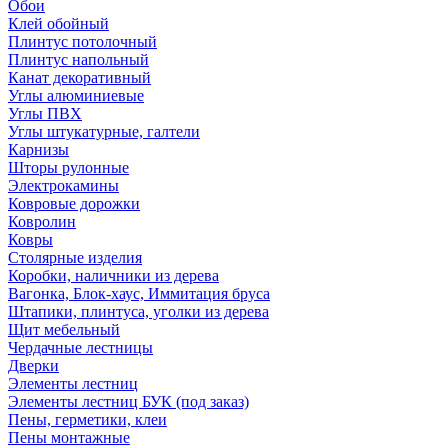
Обои
Клей обойный
Плинтус потолочный
Плинтус напольный
Канат декоративный
Углы алюминиевые
Углы ПВХ
Углы штукатурные, галтели
Карнизы
Шторы рулонные
Электрокамины
Ковровые дорожки
Ковролин
Ковры
Столярные изделия
Коробки, наличники из дерева
Вагонка, Блок-хаус, Иммитация бруса
Штапики, плинтуса, уголки из дерева
Щит мебельный
Чердачные лестницы
Дверки
Элементы лестниц
Элементы лестниц БУК (под заказ)
Пены, герметики, клеи
Пены монтажные