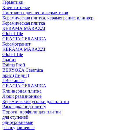
Герметики
Клеи готовые
Пистолеты для пен и герметиков
Керамическая плитка, керамогранит, клинкер
Керамическая плитка
КЕRАМА MARAZZI
Global Tile
GRACIA CERAMICA
Керамогранит
KERAMA MARAZZI
Global Tile
Гранит
Estima Profi
BERYOZA Ceramica
Брис (Индия)
LBceramics
GRACIA CERAMICA
Клинкерная плитка
Люки ревизионные
Керамические уголки для плитки
Раскладка под плитку
Пороги, профили для плитки
для ступеней
одноуровневые
разноуровневые