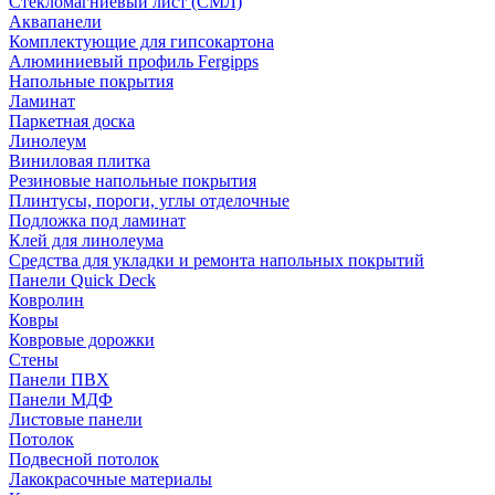
Стекломагниевый лист (СМЛ)
Аквапанели
Комплектующие для гипсокартона
Алюминиевый профиль Fergipps
Напольные покрытия
Ламинат
Паркетная доска
Линолеум
Виниловая плитка
Резиновые напольные покрытия
Плинтусы, пороги, углы отделочные
Подложка под ламинат
Клей для линолеума
Средства для укладки и ремонта напольных покрытий
Панели Quick Deck
Ковролин
Ковры
Ковровые дорожки
Стены
Панели ПВХ
Панели МДФ
Листовые панели
Потолок
Подвесной потолок
Лакокрасочные материалы