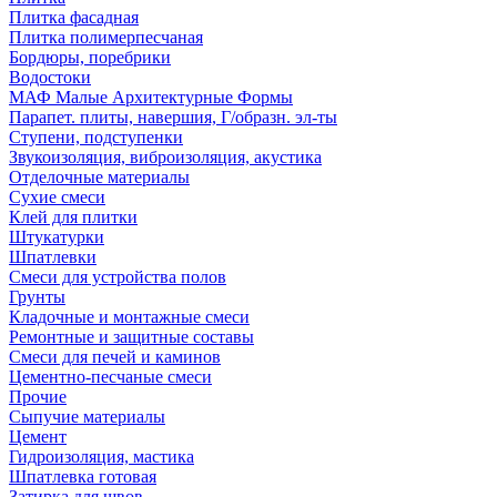
Плитка фасадная
Плитка полимерпесчаная
Бордюры, поребрики
Водостоки
МАФ Малые Архитектурные Формы
Парапет. плиты, навершия, Г/образн. эл-ты
Ступени, подступенки
Звукоизоляция, виброизоляция, акустика
Отделочные материалы
Сухие смеси
Клей для плитки
Штукатурки
Шпатлевки
Смеси для устройства полов
Грунты
Кладочные и монтажные смеси
Ремонтные и защитные составы
Смеси для печей и каминов
Цементно-песчаные смеси
Прочие
Сыпучие материалы
Цемент
Гидроизоляция, мастика
Шпатлевка готовая
Затирка для швов