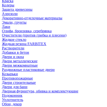
Краска
Колеры
Защита древесины
Аэрозоли
Декоративно-отделочные материалы
Эмали, грунты
Лаки
Олифа, бронзовка, серебрянка
Очистители (против грибка и плесени)
Жидкое стекло
Жидкая резина FARBITEX
Растворители
Добавки в бетон
Двери и окна
Двери металлические
Двери межкомнатные
Раздвижные пластиковые двери
Козырьки
Противопожарные
Двери строительные
Двери для бани
Дверная фурнитура, обивка и комплектующие
Подоконник
Уплотнитель
Обои, декор