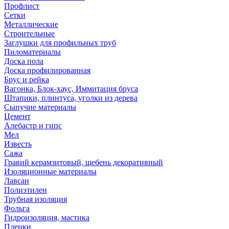
Профлист
Сетки
Металлические
Строительные
Заглушки для профильных труб
Пиломатериалы
Доска пола
Доска профилированная
Брус и рейка
Вагонка, Блок-хаус, Иммитация бруса
Штапики, плинтуса, уголки из дерева
Сыпучие материалы
Цемент
Алебастр и гипс
Мел
Известь
Сажа
Гравий керамзитовый, щебень декоративный
Изоляционные материалы
Лавсан
Полиэтилен
Трубная изоляция
Фольга
Гидроизоляция, мастика
Пленки