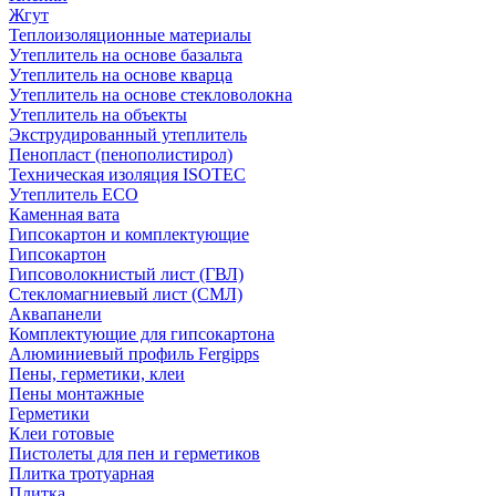
Жгут
Теплоизоляционные материалы
Утеплитель на основе базальта
Утеплитель на основе кварца
Утеплитель на основе стекловолокна
Утеплитель на объекты
Экструдированный утеплитель
Пенопласт (пенополистирол)
Техническая изоляция ISOTEC
Утеплитель ECO
Каменная вата
Гипсокартон и комплектующие
Гипсокартон
Гипсоволокнистый лист (ГВЛ)
Стекломагниевый лист (СМЛ)
Аквапанели
Комплектующие для гипсокартона
Алюминиевый профиль Fergipps
Пены, герметики, клеи
Пены монтажные
Герметики
Клеи готовые
Пистолеты для пен и герметиков
Плитка тротуарная
Плитка