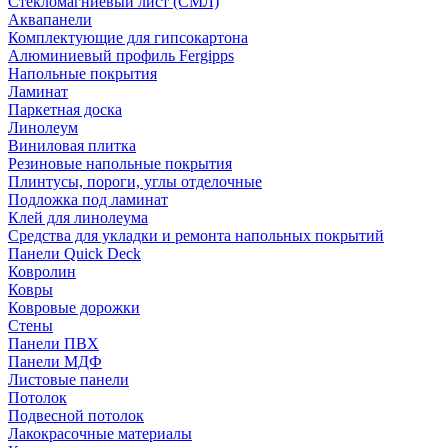
Стекломагниевый лист (СМЛ)
Аквапанели
Комплектующие для гипсокартона
Алюминиевый профиль Fergipps
Напольные покрытия
Ламинат
Паркетная доска
Линолеум
Виниловая плитка
Резиновые напольные покрытия
Плинтусы, пороги, углы отделочные
Подложка под ламинат
Клей для линолеума
Средства для укладки и ремонта напольных покрытий
Панели Quick Deck
Ковролин
Ковры
Ковровые дорожки
Стены
Панели ПВХ
Панели МДФ
Листовые панели
Потолок
Подвесной потолок
Лакокрасочные материалы