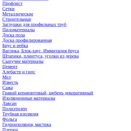
Профлист
Сетки
Металлические
Строительные
Заглушки для профильных труб
Пиломатериалы
Доска пола
Доска профилированная
Брус и рейка
Вагонка, Блок-хаус, Иммитация бруса
Штапики, плинтуса, уголки из дерева
Сыпучие материалы
Цемент
Алебастр и гипс
Мел
Известь
Сажа
Гравий керамзитовый, щебень декоративный
Изоляционные материалы
Лавсан
Полиэтилен
Трубная изоляция
Фольга
Гидроизоляция, мастика
Пленки