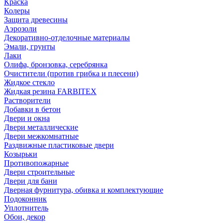
Краска
Колеры
Защита древесины
Аэрозоли
Декоративно-отделочные материалы
Эмали, грунты
Лаки
Олифа, бронзовка, серебрянка
Очистители (против грибка и плесени)
Жидкое стекло
Жидкая резина FARBITEX
Растворители
Добавки в бетон
Двери и окна
Двери металлические
Двери межкомнатные
Раздвижные пластиковые двери
Козырьки
Противопожарные
Двери строительные
Двери для бани
Дверная фурнитура, обивка и комплектующие
Подоконник
Уплотнитель
Обои, декор