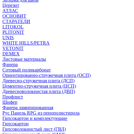
Церезит
АТЛАС
ОСНОВИТ
СТАРАТЕЛИ
LITOKOL
PLITONIT
UNIS
WHITE HILLS/PETRA
VETONIT
DEMEX
Листовые материалы
Фанера
Сотовый поликарбонат
Ориентированно-стружечная плита (ОСП)
Древесно-стружечная плита (ДСП)
Цементно-стружечная плита (ЦСП)
Древесноволокнистая плита (ДВП)
Профлист
Шифер
Фанера ламинированная
Рус Панель RPG из пенополистирола
Гипсокартон и комплектующие
Гипсокартон
Гипсоволокнистый лист (ГВЛ)