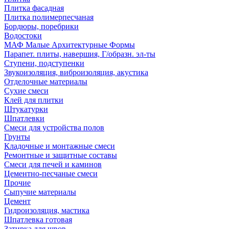
Плитка фасадная
Плитка полимерпесчаная
Бордюры, поребрики
Водостоки
МАФ Малые Архитектурные Формы
Парапет. плиты, навершия, Г/образн. эл-ты
Ступени, подступенки
Звукоизоляция, виброизоляция, акустика
Отделочные материалы
Сухие смеси
Клей для плитки
Штукатурки
Шпатлевки
Смеси для устройства полов
Грунты
Кладочные и монтажные смеси
Ремонтные и защитные составы
Смеси для печей и каминов
Цементно-песчаные смеси
Прочие
Сыпучие материалы
Цемент
Гидроизоляция, мастика
Шпатлевка готовая
Затирка для швов