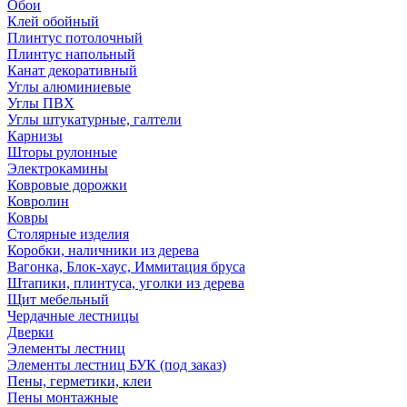
Обои
Клей обойный
Плинтус потолочный
Плинтус напольный
Канат декоративный
Углы алюминиевые
Углы ПВХ
Углы штукатурные, галтели
Карнизы
Шторы рулонные
Электрокамины
Ковровые дорожки
Ковролин
Ковры
Столярные изделия
Коробки, наличники из дерева
Вагонка, Блок-хаус, Иммитация бруса
Штапики, плинтуса, уголки из дерева
Щит мебельный
Чердачные лестницы
Дверки
Элементы лестниц
Элементы лестниц БУК (под заказ)
Пены, герметики, клеи
Пены монтажные