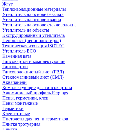
Жгут
Теплоизоляционные материалы
Утеплитель на основе базальта
Утеплитель на основе кварца
Утеплитель на основе стекловолокна
Утеплитель на объекты
Экструдированный утеплитель
Пенопласт (пенополистирол)
Техническая изоляция ISOTEC
Утеплитель ECO
Каменная вата
Гипсокартон и комплектующие
Гипсокартон
Гипсоволокнистый лист (ГВЛ)
Стекломагниевый лист (СМЛ)
Аквапанели
Комплектующие для гипсокартона
Алюминиевый профиль Fergipps
Пены, герметики, клеи
Пены монтажные
Герметики
Клеи готовые
Пистолеты для пен и герметиков
Плитка тротуарная
Плитка