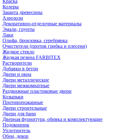
Краска
Колеры
Защита древесины
Аэрозоли
Декоративно-отделочные материалы
Эмали, грунты
Лаки
Олифа, бронзовка, серебрянка
Очистители (против грибка и плесени)
Жидкое стекло
Жидкая резина FARBITEX
Растворители
Добавки в бетон
Двери и окна
Двери металлические
Двери межкомнатные
Раздвижные пластиковые двери
Козырьки
Противопожарные
Двери строительные
Двери для бани
Дверная фурнитура, обивка и комплектующие
Подоконник
Уплотнитель
Обои, декор