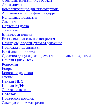
Стекломагниевый лист (СМЛ)
Аквапанели
Комплектующие для гипсокартона
Алюминиевый профиль Fergipps
Напольные покрытия
Ламинат
Паркетная доска
Линолеум
Виниловая плитка
Резиновые напольные покрытия
Плинтусы, пороги, углы отделочные
Подложка под ламинат
Клей для линолеума
Средства для укладки и ремонта напольных покрытий
Панели Quick Deck
Ковролин
Ковры
Ковровые дорожки
Стены
Панели ПВХ
Панели МДФ
Листовые панели
Потолок
Подвесной потолок
Лакокрасочные материалы