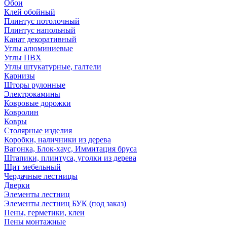
Обои
Клей обойный
Плинтус потолочный
Плинтус напольный
Канат декоративный
Углы алюминиевые
Углы ПВХ
Углы штукатурные, галтели
Карнизы
Шторы рулонные
Электрокамины
Ковровые дорожки
Ковролин
Ковры
Столярные изделия
Коробки, наличники из дерева
Вагонка, Блок-хаус, Иммитация бруса
Штапики, плинтуса, уголки из дерева
Щит мебельный
Чердачные лестницы
Дверки
Элементы лестниц
Элементы лестниц БУК (под заказ)
Пены, герметики, клеи
Пены монтажные