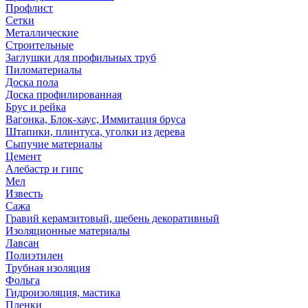
Профлист
Сетки
Металлические
Строительные
Заглушки для профильных труб
Пиломатериалы
Доска пола
Доска профилированная
Брус и рейка
Вагонка, Блок-хаус, Иммитация бруса
Штапики, плинтуса, уголки из дерева
Сыпучие материалы
Цемент
Алебастр и гипс
Мел
Известь
Сажа
Гравий керамзитовый, щебень декоративный
Изоляционные материалы
Лавсан
Полиэтилен
Трубная изоляция
Фольга
Гидроизоляция, мастика
Пленки