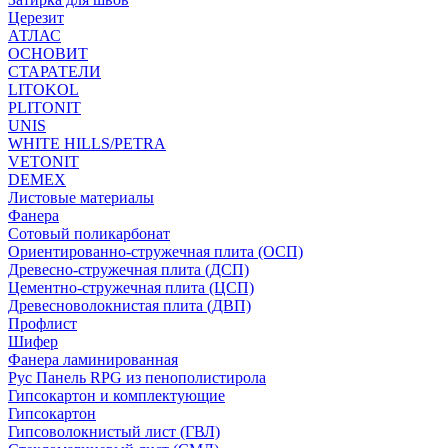
Церезит
АТЛАС
ОСНОВИТ
СТАРАТЕЛИ
LITOKOL
PLITONIT
UNIS
WHITE HILLS/PETRA
VETONIT
DEMEX
Листовые материалы
Фанера
Сотовый поликарбонат
Ориентированно-стружечная плита (ОСП)
Древесно-стружечная плита (ДСП)
Цементно-стружечная плита (ЦСП)
Древесноволокнистая плита (ДВП)
Профлист
Шифер
Фанера ламинированная
Рус Панель RPG из пенополистирола
Гипсокартон и комплектующие
Гипсокартон
Гипсоволокнистый лист (ГВЛ)