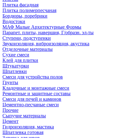
Плитка фасадная
Плитка полимерпесчаная
Бордюры, поребрики
Водостоки
МАФ Малые Архитектурные Формы
Парапет. плиты, навершия, Г/образн. эл-ты
Ступени, подступенки
Звукоизоляция, виброизоляция, акустика
Отделочные материалы
Сухие смеси
Клей для плитки
Штукатурки
Шпатлевки
Смеси для устройства полов
Грунты
Кладочные и монтажные смеси
Ремонтные и защитные составы
Смеси для печей и каминов
Цементно-песчаные смеси
Прочие
Сыпучие материалы
Цемент
Гидроизоляция, мастика
Шпатлевка готовая
Затирка для швов