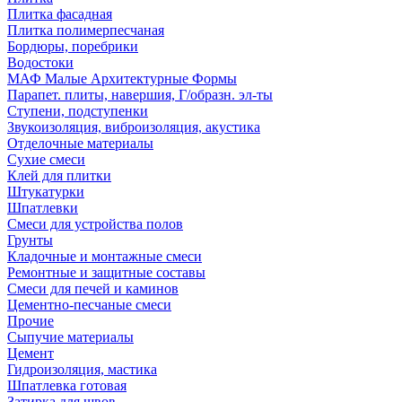
Плитка фасадная
Плитка полимерпесчаная
Бордюры, поребрики
Водостоки
МАФ Малые Архитектурные Формы
Парапет. плиты, навершия, Г/образн. эл-ты
Ступени, подступенки
Звукоизоляция, виброизоляция, акустика
Отделочные материалы
Сухие смеси
Клей для плитки
Штукатурки
Шпатлевки
Смеси для устройства полов
Грунты
Кладочные и монтажные смеси
Ремонтные и защитные составы
Смеси для печей и каминов
Цементно-песчаные смеси
Прочие
Сыпучие материалы
Цемент
Гидроизоляция, мастика
Шпатлевка готовая
Затирка для швов