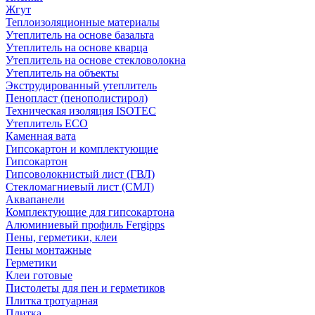
Жгут
Теплоизоляционные материалы
Утеплитель на основе базальта
Утеплитель на основе кварца
Утеплитель на основе стекловолокна
Утеплитель на объекты
Экструдированный утеплитель
Пенопласт (пенополистирол)
Техническая изоляция ISOTEC
Утеплитель ECO
Каменная вата
Гипсокартон и комплектующие
Гипсокартон
Гипсоволокнистый лист (ГВЛ)
Стекломагниевый лист (СМЛ)
Аквапанели
Комплектующие для гипсокартона
Алюминиевый профиль Fergipps
Пены, герметики, клеи
Пены монтажные
Герметики
Клеи готовые
Пистолеты для пен и герметиков
Плитка тротуарная
Плитка