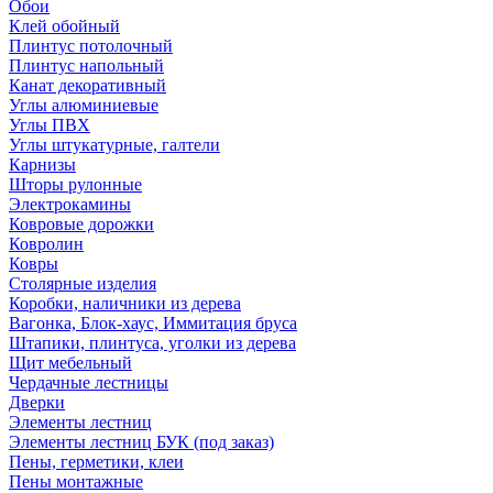
Обои
Клей обойный
Плинтус потолочный
Плинтус напольный
Канат декоративный
Углы алюминиевые
Углы ПВХ
Углы штукатурные, галтели
Карнизы
Шторы рулонные
Электрокамины
Ковровые дорожки
Ковролин
Ковры
Столярные изделия
Коробки, наличники из дерева
Вагонка, Блок-хаус, Иммитация бруса
Штапики, плинтуса, уголки из дерева
Щит мебельный
Чердачные лестницы
Дверки
Элементы лестниц
Элементы лестниц БУК (под заказ)
Пены, герметики, клеи
Пены монтажные