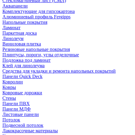
Стекломагниевый лист (СМЛ)
Аквапанели
Комплектующие для гипсокартона
Алюминиевый профиль Fergipps
Напольные покрытия
Ламинат
Паркетная доска
Линолеум
Виниловая плитка
Резиновые напольные покрытия
Плинтусы, пороги, углы отделочные
Подложка под ламинат
Клей для линолеума
Средства для укладки и ремонта напольных покрытий
Панели Quick Deck
Ковролин
Ковры
Ковровые дорожки
Стены
Панели ПВХ
Панели МДФ
Листовые панели
Потолок
Подвесной потолок
Лакокрасочные материалы