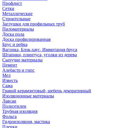
Профлист
Сетки
Металлические
Строительные
Заглушки для профильных труб
Пиломатериалы
Доска пола
Доска профилированная
Брус и рейка
Вагонка, Блок-хаус, Иммитация бруса
Штапики, плинтуса, уголки из дерева
Сыпучие материалы
Цемент
Алебастр и гипс
Мел
Известь
Сажа
Гравий керамзитовый, щебень декоративный
Изоляционные материалы
Лавсан
Полиэтилен
Трубная изоляция
Фольга
Гидроизоляция, мастика
Пленки