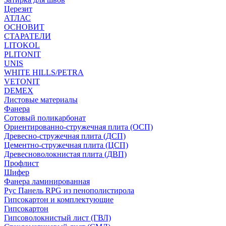
Церезит
АТЛАС
ОСНОВИТ
СТАРАТЕЛИ
LITOKOL
PLITONIT
UNIS
WHITE HILLS/PETRA
VETONIT
DEMEX
Листовые материалы
Фанера
Сотовый поликарбонат
Ориентированно-стружечная плита (ОСП)
Древесно-стружечная плита (ДСП)
Цементно-стружечная плита (ЦСП)
Древесноволокнистая плита (ДВП)
Профлист
Шифер
Фанера ламинированная
Рус Панель RPG из пенополистирола
Гипсокартон и комплектующие
Гипсокартон
Гипсоволокнистый лист (ГВЛ)