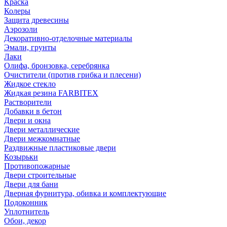
Краска
Колеры
Защита древесины
Аэрозоли
Декоративно-отделочные материалы
Эмали, грунты
Лаки
Олифа, бронзовка, серебрянка
Очистители (против грибка и плесени)
Жидкое стекло
Жидкая резина FARBITEX
Растворители
Добавки в бетон
Двери и окна
Двери металлические
Двери межкомнатные
Раздвижные пластиковые двери
Козырьки
Противопожарные
Двери строительные
Двери для бани
Дверная фурнитура, обивка и комплектующие
Подоконник
Уплотнитель
Обои, декор