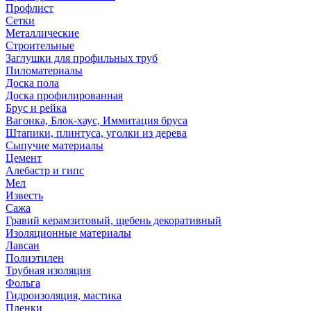
Профлист
Сетки
Металлические
Строительные
Заглушки для профильных труб
Пиломатериалы
Доска пола
Доска профилированная
Брус и рейка
Вагонка, Блок-хаус, Иммитация бруса
Штапики, плинтуса, уголки из дерева
Сыпучие материалы
Цемент
Алебастр и гипс
Мел
Известь
Сажа
Гравий керамзитовый, щебень декоративный
Изоляционные материалы
Лавсан
Полиэтилен
Трубная изоляция
Фольга
Гидроизоляция, мастика
Пленки