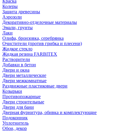
Краска
Колеры
Защита древесины
Аэрозоли
Декоративно-отделочные материалы
Эмали, грунты
Лаки
Олифа, бронзовка, серебрянка
Очистители (против грибка и плесени)
Жидкое стекло
Жидкая резина FARBITEX
Растворители
Добавки в бетон
Двери и окна
Двери металлические
Двери межкомнатные
Раздвижные пластиковые двери
Козырьки
Противопожарные
Двери строительные
Двери для бани
Дверная фурнитура, обивка и комплектующие
Подоконник
Уплотнитель
Обои, декор