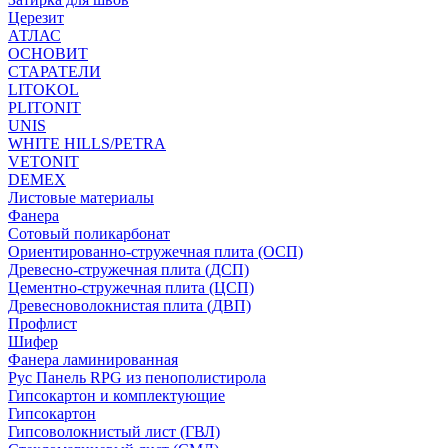
Церезит
АТЛАС
ОСНОВИТ
СТАРАТЕЛИ
LITOKOL
PLITONIT
UNIS
WHITE HILLS/PETRA
VETONIT
DEMEX
Листовые материалы
Фанера
Сотовый поликарбонат
Ориентированно-стружечная плита (ОСП)
Древесно-стружечная плита (ДСП)
Цементно-стружечная плита (ЦСП)
Древесноволокнистая плита (ДВП)
Профлист
Шифер
Фанера ламинированная
Рус Панель RPG из пенополистирола
Гипсокартон и комплектующие
Гипсокартон
Гипсоволокнистый лист (ГВЛ)