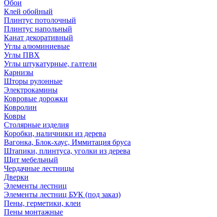
Обои
Клей обойный
Плинтус потолочный
Плинтус напольный
Канат декоративный
Углы алюминиевые
Углы ПВХ
Углы штукатурные, галтели
Карнизы
Шторы рулонные
Электрокамины
Ковровые дорожки
Ковролин
Ковры
Столярные изделия
Коробки, наличники из дерева
Вагонка, Блок-хаус, Иммитация бруса
Штапики, плинтуса, уголки из дерева
Щит мебельный
Чердачные лестницы
Дверки
Элементы лестниц
Элементы лестниц БУК (под заказ)
Пены, герметики, клеи
Пены монтажные