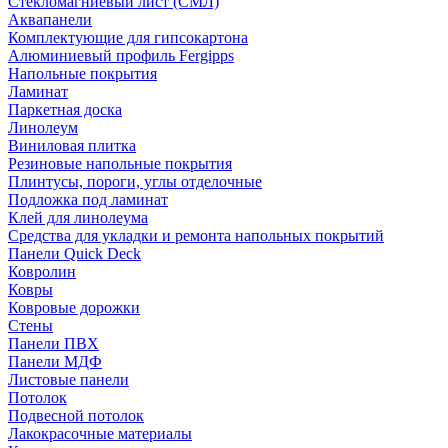
Стекломагниевый лист (СМЛ)
Аквапанели
Комплектующие для гипсокартона
Алюминиевый профиль Fergipps
Напольные покрытия
Ламинат
Паркетная доска
Линолеум
Виниловая плитка
Резиновые напольные покрытия
Плинтусы, пороги, углы отделочные
Подложка под ламинат
Клей для линолеума
Средства для укладки и ремонта напольных покрытий
Панели Quick Deck
Ковролин
Ковры
Ковровые дорожки
Стены
Панели ПВХ
Панели МДФ
Листовые панели
Потолок
Подвесной потолок
Лакокрасочные материалы