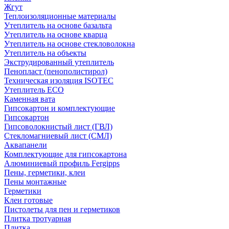
Жгут
Теплоизоляционные материалы
Утеплитель на основе базальта
Утеплитель на основе кварца
Утеплитель на основе стекловолокна
Утеплитель на объекты
Экструдированный утеплитель
Пенопласт (пенополистирол)
Техническая изоляция ISOTEC
Утеплитель ECO
Каменная вата
Гипсокартон и комплектующие
Гипсокартон
Гипсоволокнистый лист (ГВЛ)
Стекломагниевый лист (СМЛ)
Аквапанели
Комплектующие для гипсокартона
Алюминиевый профиль Fergipps
Пены, герметики, клеи
Пены монтажные
Герметики
Клеи готовые
Пистолеты для пен и герметиков
Плитка тротуарная
Плитка