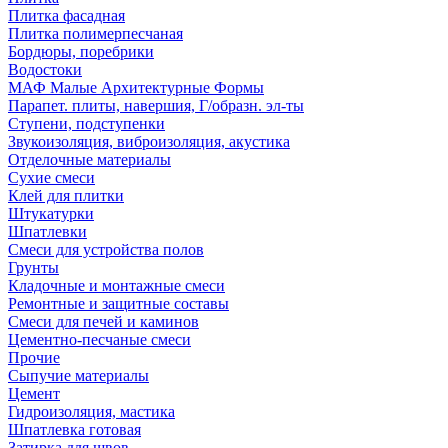
Плитка фасадная
Плитка полимерпесчаная
Бордюры, поребрики
Водостоки
МАФ Малые Архитектурные Формы
Парапет. плиты, навершия, Г/образн. эл-ты
Ступени, подступенки
Звукоизоляция, виброизоляция, акустика
Отделочные материалы
Сухие смеси
Клей для плитки
Штукатурки
Шпатлевки
Смеси для устройства полов
Грунты
Кладочные и монтажные смеси
Ремонтные и защитные составы
Смеси для печей и каминов
Цементно-песчаные смеси
Прочие
Сыпучие материалы
Цемент
Гидроизоляция, мастика
Шпатлевка готовая
Затирка для швов