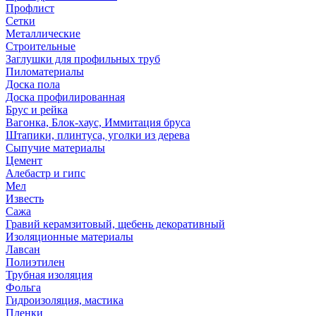
Профлист
Сетки
Металлические
Строительные
Заглушки для профильных труб
Пиломатериалы
Доска пола
Доска профилированная
Брус и рейка
Вагонка, Блок-хаус, Иммитация бруса
Штапики, плинтуса, уголки из дерева
Сыпучие материалы
Цемент
Алебастр и гипс
Мел
Известь
Сажа
Гравий керамзитовый, щебень декоративный
Изоляционные материалы
Лавсан
Полиэтилен
Трубная изоляция
Фольга
Гидроизоляция, мастика
Пленки