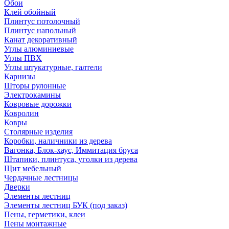
Обои
Клей обойный
Плинтус потолочный
Плинтус напольный
Канат декоративный
Углы алюминиевые
Углы ПВХ
Углы штукатурные, галтели
Карнизы
Шторы рулонные
Электрокамины
Ковровые дорожки
Ковролин
Ковры
Столярные изделия
Коробки, наличники из дерева
Вагонка, Блок-хаус, Иммитация бруса
Штапики, плинтуса, уголки из дерева
Щит мебельный
Чердачные лестницы
Дверки
Элементы лестниц
Элементы лестниц БУК (под заказ)
Пены, герметики, клеи
Пены монтажные