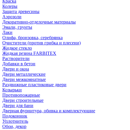
Краска
Колеры
Защита древесины
Аэрозоли
Декоративно-отделочные материалы
Эмали, грунты
Лаки
Олифа, бронзовка, серебрянка
Очистители (против грибка и плесени)
Жидкое стекло
Жидкая резина FARBITEX
Растворители
Добавки в бетон
Двери и окна
Двери металлические
Двери межкомнатные
Раздвижные пластиковые двери
Козырьки
Противопожарные
Двери строительные
Двери для бани
Дверная фурнитура, обивка и комплектующие
Подоконник
Уплотнитель
Обои, декор