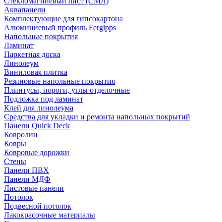
Стекломагниевый лист (СМЛ)
Аквапанели
Комплектующие для гипсокартона
Алюминиевый профиль Fergipps
Напольные покрытия
Ламинат
Паркетная доска
Линолеум
Виниловая плитка
Резиновые напольные покрытия
Плинтусы, пороги, углы отделочные
Подложка под ламинат
Клей для линолеума
Средства для укладки и ремонта напольных покрытий
Панели Quick Deck
Ковролин
Ковры
Ковровые дорожки
Стены
Панели ПВХ
Панели МДФ
Листовые панели
Потолок
Подвесной потолок
Лакокрасочные материалы