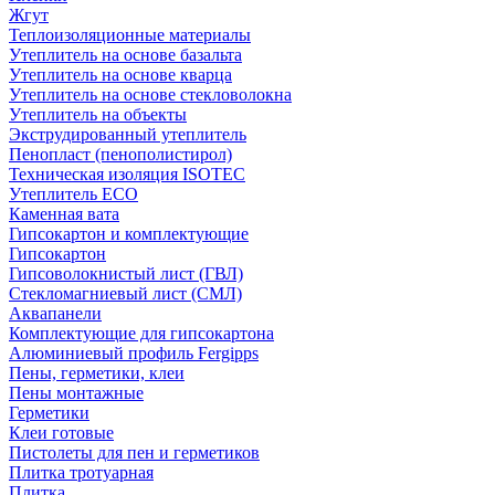
Жгут
Теплоизоляционные материалы
Утеплитель на основе базальта
Утеплитель на основе кварца
Утеплитель на основе стекловолокна
Утеплитель на объекты
Экструдированный утеплитель
Пенопласт (пенополистирол)
Техническая изоляция ISOTEC
Утеплитель ECO
Каменная вата
Гипсокартон и комплектующие
Гипсокартон
Гипсоволокнистый лист (ГВЛ)
Стекломагниевый лист (СМЛ)
Аквапанели
Комплектующие для гипсокартона
Алюминиевый профиль Fergipps
Пены, герметики, клеи
Пены монтажные
Герметики
Клеи готовые
Пистолеты для пен и герметиков
Плитка тротуарная
Плитка