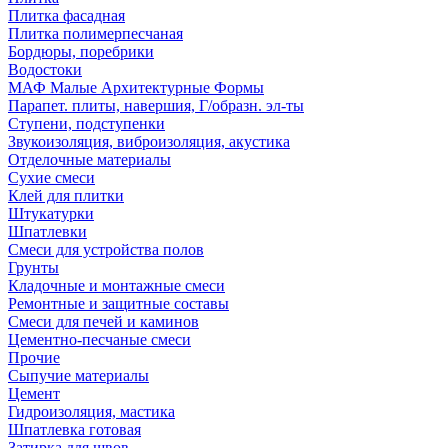
Плитка фасадная
Плитка полимерпесчаная
Бордюры, поребрики
Водостоки
МАФ Малые Архитектурные Формы
Парапет. плиты, навершия, Г/образн. эл-ты
Ступени, подступенки
Звукоизоляция, виброизоляция, акустика
Отделочные материалы
Сухие смеси
Клей для плитки
Штукатурки
Шпатлевки
Смеси для устройства полов
Грунты
Кладочные и монтажные смеси
Ремонтные и защитные составы
Смеси для печей и каминов
Цементно-песчаные смеси
Прочие
Сыпучие материалы
Цемент
Гидроизоляция, мастика
Шпатлевка готовая
Затирка для швов