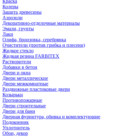
Краска
Колеры
Защита древесины
Аэрозоли
Декоративно-отделочные материалы
Эмали, грунты
Лаки
Олифа, бронзовка, серебрянка
Очистители (против грибка и плесени)
Жидкое стекло
Жидкая резина FARBITEX
Растворители
Добавки в бетон
Двери и окна
Двери металлические
Двери межкомнатные
Раздвижные пластиковые двери
Козырьки
Противопожарные
Двери строительные
Двери для бани
Дверная фурнитура, обивка и комплектующие
Подоконник
Уплотнитель
Обои, декор