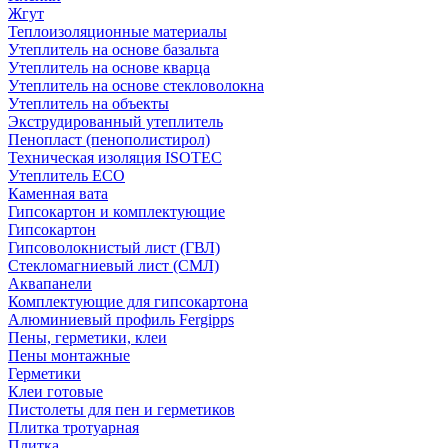
Жгут
Теплоизоляционные материалы
Утеплитель на основе базальта
Утеплитель на основе кварца
Утеплитель на основе стекловолокна
Утеплитель на объекты
Экструдированный утеплитель
Пенопласт (пенополистирол)
Техническая изоляция ISOTEC
Утеплитель ECO
Каменная вата
Гипсокартон и комплектующие
Гипсокартон
Гипсоволокнистый лист (ГВЛ)
Стекломагниевый лист (СМЛ)
Аквапанели
Комплектующие для гипсокартона
Алюминиевый профиль Fergipps
Пены, герметики, клеи
Пены монтажные
Герметики
Клеи готовые
Пистолеты для пен и герметиков
Плитка тротуарная
Плитка