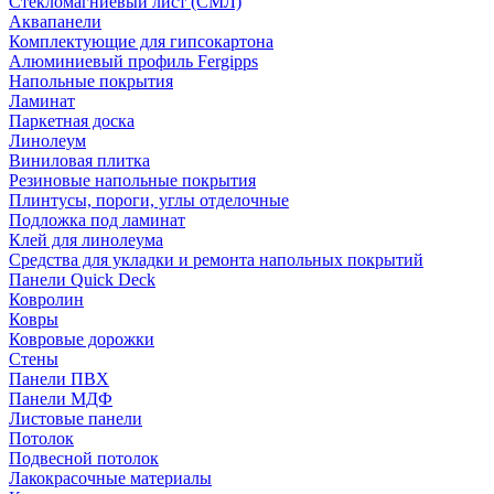
Стекломагниевый лист (СМЛ)
Аквапанели
Комплектующие для гипсокартона
Алюминиевый профиль Fergipps
Напольные покрытия
Ламинат
Паркетная доска
Линолеум
Виниловая плитка
Резиновые напольные покрытия
Плинтусы, пороги, углы отделочные
Подложка под ламинат
Клей для линолеума
Средства для укладки и ремонта напольных покрытий
Панели Quick Deck
Ковролин
Ковры
Ковровые дорожки
Стены
Панели ПВХ
Панели МДФ
Листовые панели
Потолок
Подвесной потолок
Лакокрасочные материалы