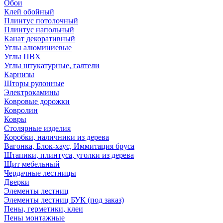
Обои
Клей обойный
Плинтус потолочный
Плинтус напольный
Канат декоративный
Углы алюминиевые
Углы ПВХ
Углы штукатурные, галтели
Карнизы
Шторы рулонные
Электрокамины
Ковровые дорожки
Ковролин
Ковры
Столярные изделия
Коробки, наличники из дерева
Вагонка, Блок-хаус, Иммитация бруса
Штапики, плинтуса, уголки из дерева
Щит мебельный
Чердачные лестницы
Дверки
Элементы лестниц
Элементы лестниц БУК (под заказ)
Пены, герметики, клеи
Пены монтажные