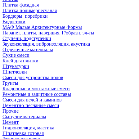
Плитка фасадная
Плитка полимерпесчаная
Бордюры, поребрики
Водостоки
МАФ Малые Архитектурные Формы
Парапет. плиты, навершия, Г/образн. эл-ты
Ступени, подступенки
Звукоизоляция, виброизоляция, акустика
Отделочные материалы
Сухие смеси
Клей для плитки
Штукатурки
Шпатлевки
Смеси для устройства полов
Грунты
Кладочные и монтажные смеси
Ремонтные и защитные составы
Смеси для печей и каминов
Цементно-песчаные смеси
Прочие
Сыпучие материалы
Цемент
Гидроизоляция, мастика
Шпатлевка готовая
Затирка для швов