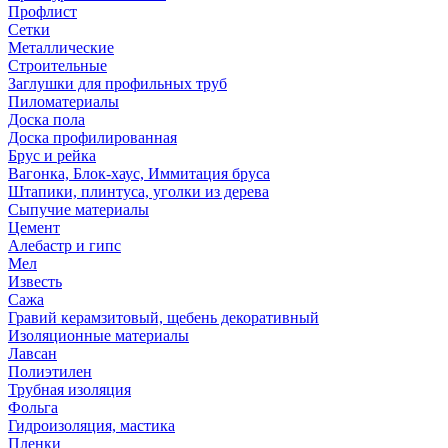
Профлист
Сетки
Металлические
Строительные
Заглушки для профильных труб
Пиломатериалы
Доска пола
Доска профилированная
Брус и рейка
Вагонка, Блок-хаус, Иммитация бруса
Штапики, плинтуса, уголки из дерева
Сыпучие материалы
Цемент
Алебастр и гипс
Мел
Известь
Сажа
Гравий керамзитовый, щебень декоративный
Изоляционные материалы
Лавсан
Полиэтилен
Трубная изоляция
Фольга
Гидроизоляция, мастика
Пленки