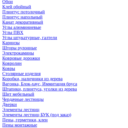
Обои
Клей обойный
Плинтус потолочный
Плинтус напольный
Канат декоративный
Углы алюминиевые
Углы ПВХ
Углы штукатурные, галтели
Карнизы
Шторы рулонные
Электрокамины
Ковровые дорожки
Ковролин
Ковры
Столярные изделия
Коробки, наличники из дерева
Вагонка, Блок-хаус, Иммитация бруса
Штапики, плинтуса, уголки из дерева
Щит мебельный
Чердачные лестницы
Дверки
Элементы лестниц
Элементы лестниц БУК (под заказ)
Пены, герметики, клеи
Пены монтажные