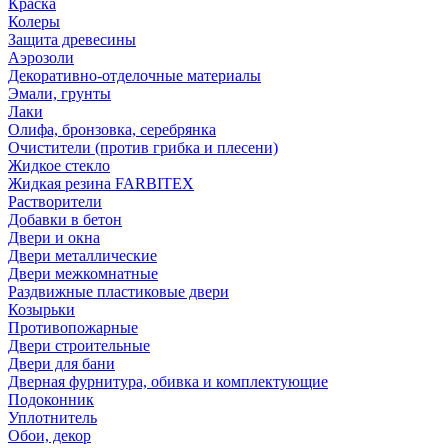
Краска
Колеры
Защита древесины
Аэрозоли
Декоративно-отделочные материалы
Эмали, грунты
Лаки
Олифа, бронзовка, серебрянка
Очистители (против грибка и плесени)
Жидкое стекло
Жидкая резина FARBITEX
Растворители
Добавки в бетон
Двери и окна
Двери металлические
Двери межкомнатные
Раздвижные пластиковые двери
Козырьки
Противопожарные
Двери строительные
Двери для бани
Дверная фурнитура, обивка и комплектующие
Подоконник
Уплотнитель
Обои, декор