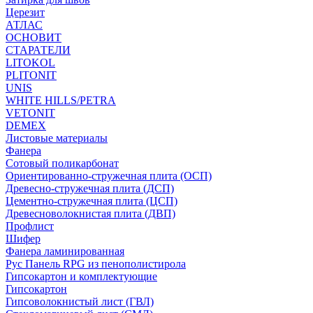
Церезит
АТЛАС
ОСНОВИТ
СТАРАТЕЛИ
LITOKOL
PLITONIT
UNIS
WHITE HILLS/PETRA
VETONIT
DEMEX
Листовые материалы
Фанера
Сотовый поликарбонат
Ориентированно-стружечная плита (ОСП)
Древесно-стружечная плита (ДСП)
Цементно-стружечная плита (ЦСП)
Древесноволокнистая плита (ДВП)
Профлист
Шифер
Фанера ламинированная
Рус Панель RPG из пенополистирола
Гипсокартон и комплектующие
Гипсокартон
Гипсоволокнистый лист (ГВЛ)