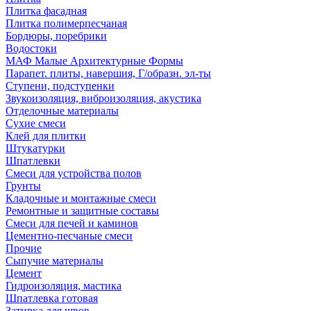
Плитка фасадная
Плитка полимерпесчаная
Бордюры, поребрики
Водостоки
МАФ Малые Архитектурные Формы
Парапет. плиты, навершия, Г/образн. эл-ты
Ступени, подступенки
Звукоизоляция, виброизоляция, акустика
Отделочные материалы
Сухие смеси
Клей для плитки
Штукатурки
Шпатлевки
Смеси для устройства полов
Грунты
Кладочные и монтажные смеси
Ремонтные и защитные составы
Смеси для печей и каминов
Цементно-песчаные смеси
Прочие
Сыпучие материалы
Цемент
Гидроизоляция, мастика
Шпатлевка готовая
Затирка для швов