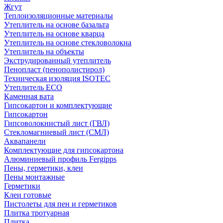
Жгут
Теплоизоляционные материалы
Утеплитель на основе базальта
Утеплитель на основе кварца
Утеплитель на основе стекловолокна
Утеплитель на объекты
Экструдированный утеплитель
Пенопласт (пенополистирол)
Техническая изоляция ISOTEC
Утеплитель ECO
Каменная вата
Гипсокартон и комплектующие
Гипсокартон
Гипсоволокнистый лист (ГВЛ)
Стекломагниевый лист (СМЛ)
Аквапанели
Комплектующие для гипсокартона
Алюминиевый профиль Fergipps
Пены, герметики, клеи
Пены монтажные
Герметики
Клеи готовые
Пистолеты для пен и герметиков
Плитка тротуарная
Плитка