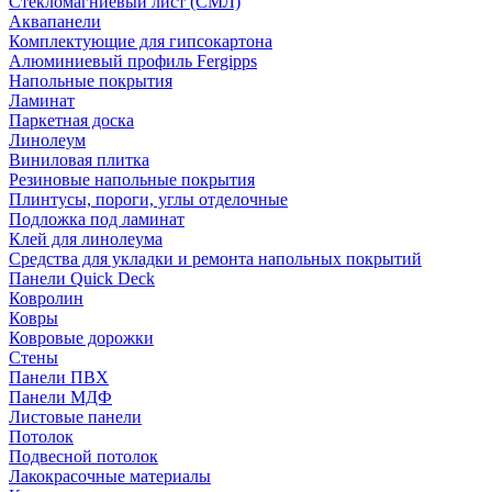
Стекломагниевый лист (СМЛ)
Аквапанели
Комплектующие для гипсокартона
Алюминиевый профиль Fergipps
Напольные покрытия
Ламинат
Паркетная доска
Линолеум
Виниловая плитка
Резиновые напольные покрытия
Плинтусы, пороги, углы отделочные
Подложка под ламинат
Клей для линолеума
Средства для укладки и ремонта напольных покрытий
Панели Quick Deck
Ковролин
Ковры
Ковровые дорожки
Стены
Панели ПВХ
Панели МДФ
Листовые панели
Потолок
Подвесной потолок
Лакокрасочные материалы