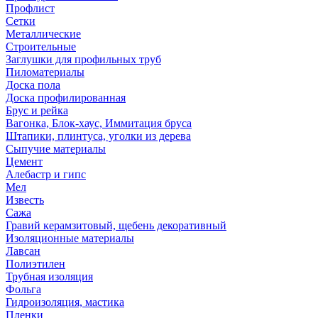
Профлист
Сетки
Металлические
Строительные
Заглушки для профильных труб
Пиломатериалы
Доска пола
Доска профилированная
Брус и рейка
Вагонка, Блок-хаус, Иммитация бруса
Штапики, плинтуса, уголки из дерева
Сыпучие материалы
Цемент
Алебастр и гипс
Мел
Известь
Сажа
Гравий керамзитовый, щебень декоративный
Изоляционные материалы
Лавсан
Полиэтилен
Трубная изоляция
Фольга
Гидроизоляция, мастика
Пленки