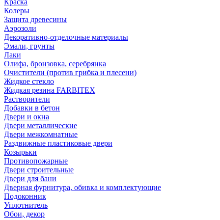
Краска
Колеры
Защита древесины
Аэрозоли
Декоративно-отделочные материалы
Эмали, грунты
Лаки
Олифа, бронзовка, серебрянка
Очистители (против грибка и плесени)
Жидкое стекло
Жидкая резина FARBITEX
Растворители
Добавки в бетон
Двери и окна
Двери металлические
Двери межкомнатные
Раздвижные пластиковые двери
Козырьки
Противопожарные
Двери строительные
Двери для бани
Дверная фурнитура, обивка и комплектующие
Подоконник
Уплотнитель
Обои, декор