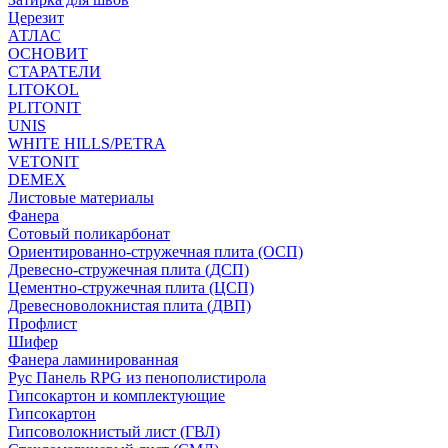
Церезит
АТЛАС
ОСНОВИТ
СТАРАТЕЛИ
LITOKOL
PLITONIT
UNIS
WHITE HILLS/PETRA
VETONIT
DEMEX
Листовые материалы
Фанера
Сотовый поликарбонат
Ориентированно-стружечная плита (ОСП)
Древесно-стружечная плита (ДСП)
Цементно-стружечная плита (ЦСП)
Древесноволокнистая плита (ДВП)
Профлист
Шифер
Фанера ламинированная
Рус Панель RPG из пенополистирола
Гипсокартон и комплектующие
Гипсокартон
Гипсоволокнистый лист (ГВЛ)