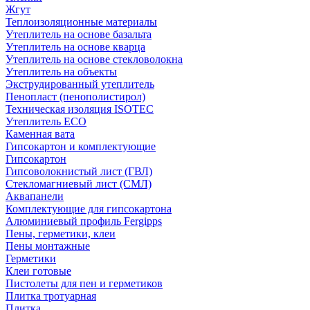
Жгут
Теплоизоляционные материалы
Утеплитель на основе базальта
Утеплитель на основе кварца
Утеплитель на основе стекловолокна
Утеплитель на объекты
Экструдированный утеплитель
Пенопласт (пенополистирол)
Техническая изоляция ISOTEC
Утеплитель ECO
Каменная вата
Гипсокартон и комплектующие
Гипсокартон
Гипсоволокнистый лист (ГВЛ)
Стекломагниевый лист (СМЛ)
Аквапанели
Комплектующие для гипсокартона
Алюминиевый профиль Fergipps
Пены, герметики, клеи
Пены монтажные
Герметики
Клеи готовые
Пистолеты для пен и герметиков
Плитка тротуарная
Плитка