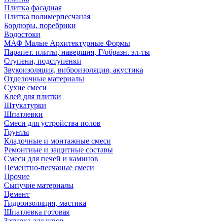
Плитка фасадная
Плитка полимерпесчаная
Бордюры, поребрики
Водостоки
МАФ Малые Архитектурные Формы
Парапет. плиты, навершия, Г/образн. эл-ты
Ступени, подступенки
Звукоизоляция, виброизоляция, акустика
Отделочные материалы
Сухие смеси
Клей для плитки
Штукатурки
Шпатлевки
Смеси для устройства полов
Грунты
Кладочные и монтажные смеси
Ремонтные и защитные составы
Смеси для печей и каминов
Цементно-песчаные смеси
Прочие
Сыпучие материалы
Цемент
Гидроизоляция, мастика
Шпатлевка готовая
Затирка для швов