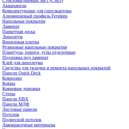
Стекломагниевый лист (СМЛ)
Аквапанели
Комплектующие для гипсокартона
Алюминиевый профиль Fergipps
Напольные покрытия
Ламинат
Паркетная доска
Линолеум
Виниловая плитка
Резиновые напольные покрытия
Плинтусы, пороги, углы отделочные
Подложка под ламинат
Клей для линолеума
Средства для укладки и ремонта напольных покрытий
Панели Quick Deck
Ковролин
Ковры
Ковровые дорожки
Стены
Панели ПВХ
Панели МДФ
Листовые панели
Потолок
Подвесной потолок
Лакокрасочные материалы