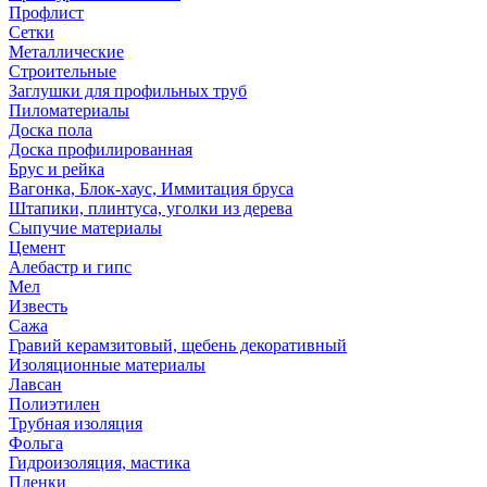
Профлист
Сетки
Металлические
Строительные
Заглушки для профильных труб
Пиломатериалы
Доска пола
Доска профилированная
Брус и рейка
Вагонка, Блок-хаус, Иммитация бруса
Штапики, плинтуса, уголки из дерева
Сыпучие материалы
Цемент
Алебастр и гипс
Мел
Известь
Сажа
Гравий керамзитовый, щебень декоративный
Изоляционные материалы
Лавсан
Полиэтилен
Трубная изоляция
Фольга
Гидроизоляция, мастика
Пленки