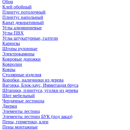
Обои
Клей обойный
Плинтус потолочный
Плинтус напольный
Канат декоративный
Углы алюминиевые
Углы ПВХ
Углы штукатурные, галтели
Карнизы
Шторы рулонные
Электрокамины
Ковровые дорожки
Ковролин
Ковры
Столярные изделия
Коробки, наличники из дерева
Вагонка, Блок-хаус, Иммитация бруса
Штапики, плинтуса, уголки из дерева
Щит мебельный
Чердачные лестницы
Дверки
Элементы лестниц
Элементы лестниц БУК (под заказ)
Пены, герметики, клеи
Пены монтажные