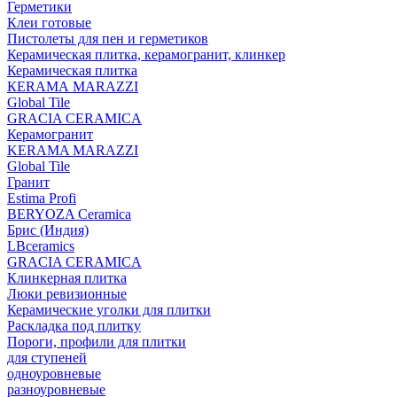
Герметики
Клеи готовые
Пистолеты для пен и герметиков
Керамическая плитка, керамогранит, клинкер
Керамическая плитка
КЕRАМА MARAZZI
Global Tile
GRACIA CERAMICA
Керамогранит
KERAMA MARAZZI
Global Tile
Гранит
Estima Profi
BERYOZA Ceramica
Брис (Индия)
LBceramics
GRACIA CERAMICA
Клинкерная плитка
Люки ревизионные
Керамические уголки для плитки
Раскладка под плитку
Пороги, профили для плитки
для ступеней
одноуровневые
разноуровневые