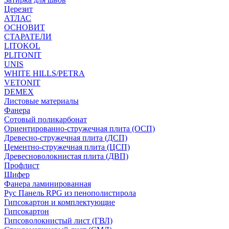
Церезит
АТЛАС
ОСНОВИТ
СТАРАТЕЛИ
LITOKOL
PLITONIT
UNIS
WHITE HILLS/PETRA
VETONIT
DEMEX
Листовые материалы
Фанера
Сотовый поликарбонат
Ориентированно-стружечная плита (ОСП)
Древесно-стружечная плита (ДСП)
Цементно-стружечная плита (ЦСП)
Древесноволокнистая плита (ДВП)
Профлист
Шифер
Фанера ламинированная
Рус Панель RPG из пенополистирола
Гипсокартон и комплектующие
Гипсокартон
Гипсоволокнистый лист (ГВЛ)