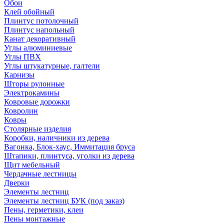
Обои
Клей обойный
Плинтус потолочный
Плинтус напольный
Канат декоративный
Углы алюминиевые
Углы ПВХ
Углы штукатурные, галтели
Карнизы
Шторы рулонные
Электрокамины
Ковровые дорожки
Ковролин
Ковры
Столярные изделия
Коробки, наличники из дерева
Вагонка, Блок-хаус, Иммитация бруса
Штапики, плинтуса, уголки из дерева
Щит мебельный
Чердачные лестницы
Дверки
Элементы лестниц
Элементы лестниц БУК (под заказ)
Пены, герметики, клеи
Пены монтажные