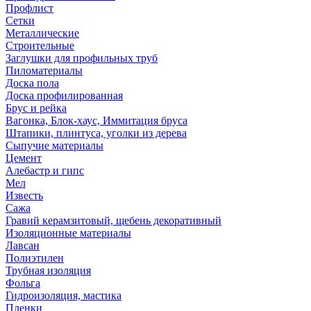
Профлист
Сетки
Металлические
Строительные
Заглушки для профильных труб
Пиломатериалы
Доска пола
Доска профилированная
Брус и рейка
Вагонка, Блок-хаус, Иммитация бруса
Штапики, плинтуса, уголки из дерева
Сыпучие материалы
Цемент
Алебастр и гипс
Мел
Известь
Сажа
Гравий керамзитовый, щебень декоративный
Изоляционные материалы
Лавсан
Полиэтилен
Трубная изоляция
Фольга
Гидроизоляция, мастика
Пленки