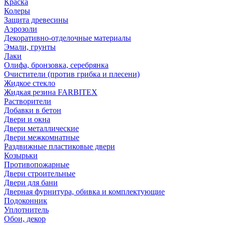
Краска
Колеры
Защита древесины
Аэрозоли
Декоративно-отделочные материалы
Эмали, грунты
Лаки
Олифа, бронзовка, серебрянка
Очистители (против грибка и плесени)
Жидкое стекло
Жидкая резина FARBITEX
Растворители
Добавки в бетон
Двери и окна
Двери металлические
Двери межкомнатные
Раздвижные пластиковые двери
Козырьки
Противопожарные
Двери строительные
Двери для бани
Дверная фурнитура, обивка и комплектующие
Подоконник
Уплотнитель
Обои, декор