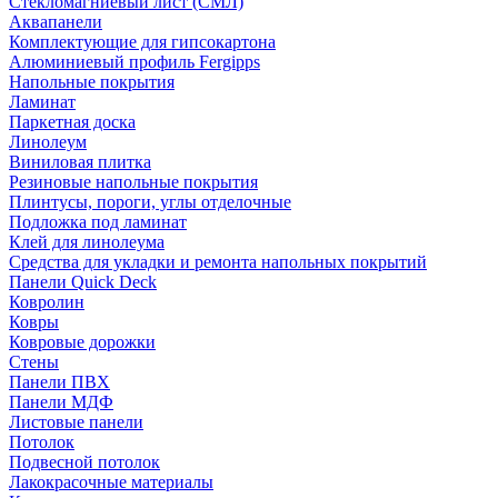
Стекломагниевый лист (СМЛ)
Аквапанели
Комплектующие для гипсокартона
Алюминиевый профиль Fergipps
Напольные покрытия
Ламинат
Паркетная доска
Линолеум
Виниловая плитка
Резиновые напольные покрытия
Плинтусы, пороги, углы отделочные
Подложка под ламинат
Клей для линолеума
Средства для укладки и ремонта напольных покрытий
Панели Quick Deck
Ковролин
Ковры
Ковровые дорожки
Стены
Панели ПВХ
Панели МДФ
Листовые панели
Потолок
Подвесной потолок
Лакокрасочные материалы