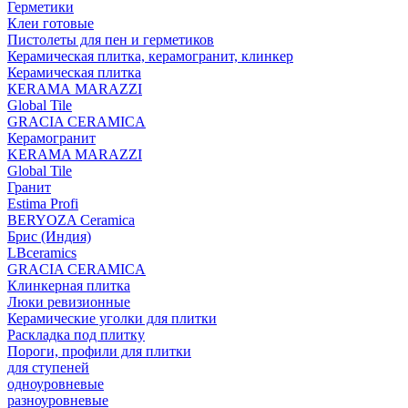
Герметики
Клеи готовые
Пистолеты для пен и герметиков
Керамическая плитка, керамогранит, клинкер
Керамическая плитка
КЕRАМА MARAZZI
Global Tile
GRACIA CERAMICA
Керамогранит
KERAMA MARAZZI
Global Tile
Гранит
Estima Profi
BERYOZA Ceramica
Брис (Индия)
LBceramics
GRACIA CERAMICA
Клинкерная плитка
Люки ревизионные
Керамические уголки для плитки
Раскладка под плитку
Пороги, профили для плитки
для ступеней
одноуровневые
разноуровневые