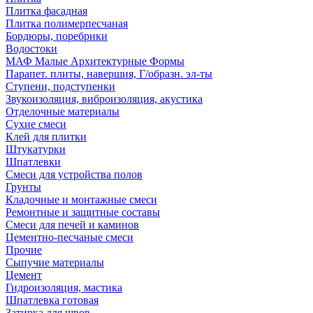
Плитка фасадная
Плитка полимерпесчаная
Бордюры, поребрики
Водостоки
МАФ Малые Архитектурные Формы
Парапет. плиты, навершия, Г/образн. эл-ты
Ступени, подступенки
Звукоизоляция, виброизоляция, акустика
Отделочные материалы
Сухие смеси
Клей для плитки
Штукатурки
Шпатлевки
Смеси для устройства полов
Грунты
Кладочные и монтажные смеси
Ремонтные и защитные составы
Смеси для печей и каминов
Цементно-песчаные смеси
Прочие
Сыпучие материалы
Цемент
Гидроизоляция, мастика
Шпатлевка готовая
Затирка для швов