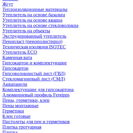
Жгут
Теплоизоляционные материалы
Утеплитель на основе базальта
Утеплитель на основе кварца
Утеплитель на основе стекловолокна
Утеплитель на объекты
Экструдированный утеплитель
Пенопласт (пенополистирол)
Техническая изоляция ISOTEC
Утеплитель ECO
Каменная вата
Гипсокартон и комплектующие
Гипсокартон
Гипсоволокнистый лист (ГВЛ)
Стекломагниевый лист (СМЛ)
Аквапанели
Комплектующие для гипсокартона
Алюминиевый профиль Fergipps
Пены, герметики, клеи
Пены монтажные
Герметики
Клеи готовые
Пистолеты для пен и герметиков
Плитка тротуарная
Плитка