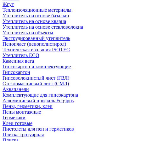
Жгут
Теплоизоляционные материалы
Утеплитель на основе базальта
Утеплитель на основе кварца
Утеплитель на основе стекловолокна
Утеплитель на объекты
Экструдированный утеплитель
Пенопласт (пенополистирол)
Техническая изоляция ISOTEC
Утеплитель ECO
Каменная вата
Гипсокартон и комплектующие
Гипсокартон
Гипсоволокнистый лист (ГВЛ)
Стекломагниевый лист (СМЛ)
Аквапанели
Комплектующие для гипсокартона
Алюминиевый профиль Fergipps
Пены, герметики, клеи
Пены монтажные
Герметики
Клеи готовые
Пистолеты для пен и герметиков
Плитка тротуарная
Плитка