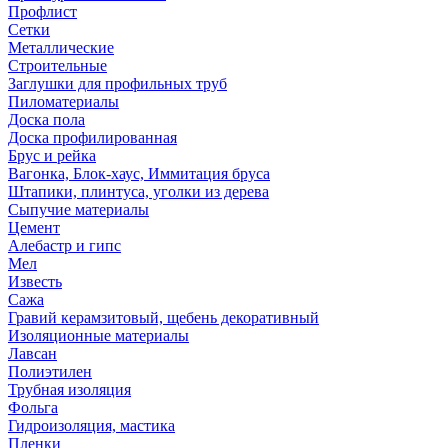
Профлист
Сетки
Металлические
Строительные
Заглушки для профильных труб
Пиломатериалы
Доска пола
Доска профилированная
Брус и рейка
Вагонка, Блок-хаус, Иммитация бруса
Штапики, плинтуса, уголки из дерева
Сыпучие материалы
Цемент
Алебастр и гипс
Мел
Известь
Сажа
Гравий керамзитовый, щебень декоративный
Изоляционные материалы
Лавсан
Полиэтилен
Трубная изоляция
Фольга
Гидроизоляция, мастика
Пленки