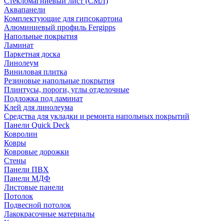
Стекломагниевый лист (СМЛ)
Аквапанели
Комплектующие для гипсокартона
Алюминиевый профиль Fergipps
Напольные покрытия
Ламинат
Паркетная доска
Линолеум
Виниловая плитка
Резиновые напольные покрытия
Плинтусы, пороги, углы отделочные
Подложка под ламинат
Клей для линолеума
Средства для укладки и ремонта напольных покрытий
Панели Quick Deck
Ковролин
Ковры
Ковровые дорожки
Стены
Панели ПВХ
Панели МДФ
Листовые панели
Потолок
Подвесной потолок
Лакокрасочные материалы