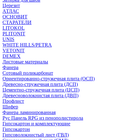
Церезит
АТЛАС
ОСНОВИТ
СТАРАТЕЛИ
LITOKOL
PLITONIT
UNIS
WHITE HILLS/PETRA
VETONIT
DEMEX
Листовые материалы
Фанера
Сотовый поликарбонат
Ориентированно-стружечная плита (ОСП)
Древесно-стружечная плита (ДСП)
Цементно-стружечная плита (ЦСП)
Древесноволокнистая плита (ДВП)
Профлист
Шифер
Фанера ламинированная
Рус Панель RPG из пенополистирола
Гипсокартон и комплектующие
Гипсокартон
Гипсоволокнистый лист (ГВЛ)