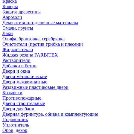
Краска
Колеры
Защита древесины
Аэрозоли
Декоративно-отделочные материалы
Эмали, грунты
Лаки
Олифа, бронзовка, серебрянка
Очистители (против грибка и плесени)
Жидкое стекло
Жидкая резина FARBITEX
Растворители
Добавки в бетон
Двери и окна
Двери металлические
Двери межкомнатные
Раздвижные пластиковые двери
Козырьки
Противопожарные
Двери строительные
Двери для бани
Дверная фурнитура, обивка и комплектующие
Подоконник
Уплотнитель
Обои, декор