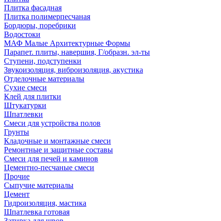
Плитка фасадная
Плитка полимерпесчаная
Бордюры, поребрики
Водостоки
МАФ Малые Архитектурные Формы
Парапет. плиты, навершия, Г/образн. эл-ты
Ступени, подступенки
Звукоизоляция, виброизоляция, акустика
Отделочные материалы
Сухие смеси
Клей для плитки
Штукатурки
Шпатлевки
Смеси для устройства полов
Грунты
Кладочные и монтажные смеси
Ремонтные и защитные составы
Смеси для печей и каминов
Цементно-песчаные смеси
Прочие
Сыпучие материалы
Цемент
Гидроизоляция, мастика
Шпатлевка готовая
Затирка для швов