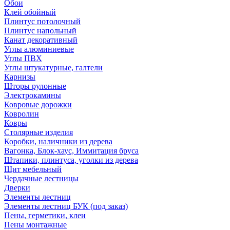
Обои
Клей обойный
Плинтус потолочный
Плинтус напольный
Канат декоративный
Углы алюминиевые
Углы ПВХ
Углы штукатурные, галтели
Карнизы
Шторы рулонные
Электрокамины
Ковровые дорожки
Ковролин
Ковры
Столярные изделия
Коробки, наличники из дерева
Вагонка, Блок-хаус, Иммитация бруса
Штапики, плинтуса, уголки из дерева
Щит мебельный
Чердачные лестницы
Дверки
Элементы лестниц
Элементы лестниц БУК (под заказ)
Пены, герметики, клеи
Пены монтажные