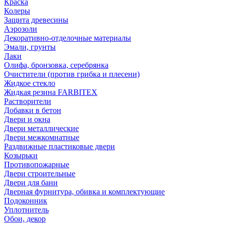
Краска
Колеры
Защита древесины
Аэрозоли
Декоративно-отделочные материалы
Эмали, грунты
Лаки
Олифа, бронзовка, серебрянка
Очистители (против грибка и плесени)
Жидкое стекло
Жидкая резина FARBITEX
Растворители
Добавки в бетон
Двери и окна
Двери металлические
Двери межкомнатные
Раздвижные пластиковые двери
Козырьки
Противопожарные
Двери строительные
Двери для бани
Дверная фурнитура, обивка и комплектующие
Подоконник
Уплотнитель
Обои, декор