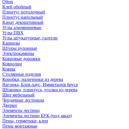
Обои
Клей обойный
Плинтус потолочный
Плинтус напольный
Канат декоративный
Углы алюминиевые
Углы ПВХ
Углы штукатурные, галтели
Карнизы
Шторы рулонные
Электрокамины
Ковровые дорожки
Ковролин
Ковры
Столярные изделия
Коробки, наличники из дерева
Вагонка, Блок-хаус, Иммитация бруса
Штапики, плинтуса, уголки из дерева
Щит мебельный
Чердачные лестницы
Дверки
Элементы лестниц
Элементы лестниц БУК (под заказ)
Пены, герметики, клеи
Пены монтажные