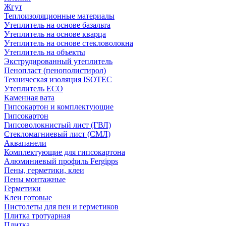
Жгут
Теплоизоляционные материалы
Утеплитель на основе базальта
Утеплитель на основе кварца
Утеплитель на основе стекловолокна
Утеплитель на объекты
Экструдированный утеплитель
Пенопласт (пенополистирол)
Техническая изоляция ISOTEC
Утеплитель ECO
Каменная вата
Гипсокартон и комплектующие
Гипсокартон
Гипсоволокнистый лист (ГВЛ)
Стекломагниевый лист (СМЛ)
Аквапанели
Комплектующие для гипсокартона
Алюминиевый профиль Fergipps
Пены, герметики, клеи
Пены монтажные
Герметики
Клеи готовые
Пистолеты для пен и герметиков
Плитка тротуарная
Плитка