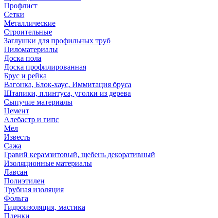
Профлист
Сетки
Металлические
Строительные
Заглушки для профильных труб
Пиломатериалы
Доска пола
Доска профилированная
Брус и рейка
Вагонка, Блок-хаус, Иммитация бруса
Штапики, плинтуса, уголки из дерева
Сыпучие материалы
Цемент
Алебастр и гипс
Мел
Известь
Сажа
Гравий керамзитовый, щебень декоративный
Изоляционные материалы
Лавсан
Полиэтилен
Трубная изоляция
Фольга
Гидроизоляция, мастика
Пленки