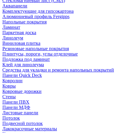
Стекломагниевый лист (СМЛ)
Аквапанели
Комплектующие для гипсокартона
Алюминиевый профиль Fergipps
Напольные покрытия
Ламинат
Паркетная доска
Линолеум
Виниловая плитка
Резиновые напольные покрытия
Плинтусы, пороги, углы отделочные
Подложка под ламинат
Клей для линолеума
Средства для укладки и ремонта напольных покрытий
Панели Quick Deck
Ковролин
Ковры
Ковровые дорожки
Стены
Панели ПВХ
Панели МДФ
Листовые панели
Потолок
Подвесной потолок
Лакокрасочные материалы