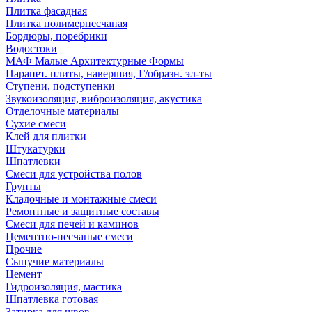
Плитка фасадная
Плитка полимерпесчаная
Бордюры, поребрики
Водостоки
МАФ Малые Архитектурные Формы
Парапет. плиты, навершия, Г/образн. эл-ты
Ступени, подступенки
Звукоизоляция, виброизоляция, акустика
Отделочные материалы
Сухие смеси
Клей для плитки
Штукатурки
Шпатлевки
Смеси для устройства полов
Грунты
Кладочные и монтажные смеси
Ремонтные и защитные составы
Смеси для печей и каминов
Цементно-песчаные смеси
Прочие
Сыпучие материалы
Цемент
Гидроизоляция, мастика
Шпатлевка готовая
Затирка для швов