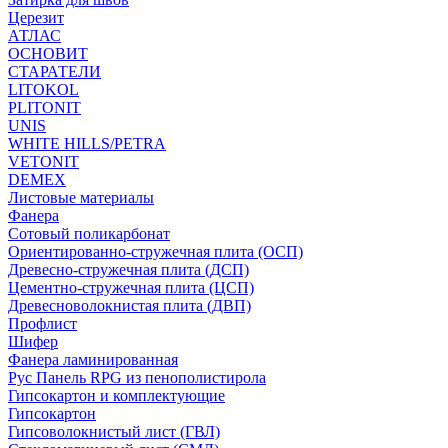
Церезит
АТЛАС
ОСНОВИТ
СТАРАТЕЛИ
LITOKOL
PLITONIT
UNIS
WHITE HILLS/PETRA
VETONIT
DEMEX
Листовые материалы
Фанера
Сотовый поликарбонат
Ориентированно-стружечная плита (ОСП)
Древесно-стружечная плита (ДСП)
Цементно-стружечная плита (ЦСП)
Древесноволокнистая плита (ДВП)
Профлист
Шифер
Фанера ламинированная
Рус Панель RPG из пенополистирола
Гипсокартон и комплектующие
Гипсокартон
Гипсоволокнистый лист (ГВЛ)