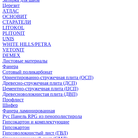
Церезит
АТЛАС
ОСНОВИТ
СТАРАТЕЛИ
LITOKOL
PLITONIT
UNIS
WHITE HILLS/PETRA
VETONIT
DEMEX
Листовые материалы
Фанера
Сотовый поликарбонат
Ориентированно-стружечная плита (ОСП)
Древесно-стружечная плита (ДСП)
Цементно-стружечная плита (ЦСП)
Древесноволокнистая плита (ДВП)
Профлист
Шифер
Фанера ламинированная
Рус Панель RPG из пенополистирола
Гипсокартон и комплектующие
Гипсокартон
Гипсоволокнистый лист (ГВЛ)