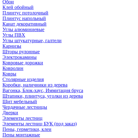
Обои
Клей обойный
Плинтус потолочный
Плинтус напольный
Канат декоративный
Углы алюминиевые
Углы ПВХ
Углы штукатурные, галтели
Карнизы
Шторы рулонные
Электрокамины
Ковровые дорожки
Ковролин
Ковры
Столярные изделия
Коробки, наличники из дерева
Вагонка, Блок-хаус, Иммитация бруса
Штапики, плинтуса, уголки из дерева
Щит мебельный
Чердачные лестницы
Дверки
Элементы лестниц
Элементы лестниц БУК (под заказ)
Пены, герметики, клеи
Пены монтажные