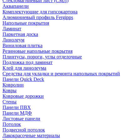
Стекломагниевый лист (СМЛ)
Аквапанели
Комплектующие для гипсокартона
Алюминиевый профиль Fergipps
Напольные покрытия
Ламинат
Паркетная доска
Линолеум
Виниловая плитка
Резиновые напольные покрытия
Плинтусы, пороги, углы отделочные
Подложка под ламинат
Клей для линолеума
Средства для укладки и ремонта напольных покрытий
Панели Quick Deck
Ковролин
Ковры
Ковровые дорожки
Стены
Панели ПВХ
Панели МДФ
Листовые панели
Потолок
Подвесной потолок
Лакокрасочные материалы