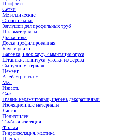
Профлист
Сетки
Металлические
Строительные
Заглушки для профильных труб
Пиломатериалы
Доска пола
Доска профилированная
Брус и рейка
Вагонка, Блок-хаус, Иммитация бруса
Штапики, плинтуса, уголки из дерева
Сыпучие материалы
Цемент
Алебастр и гипс
Мел
Известь
Сажа
Гравий керамзитовый, щебень декоративный
Изоляционные материалы
Лавсан
Полиэтилен
Трубная изоляция
Фольга
Гидроизоляция, мастика
Пленки