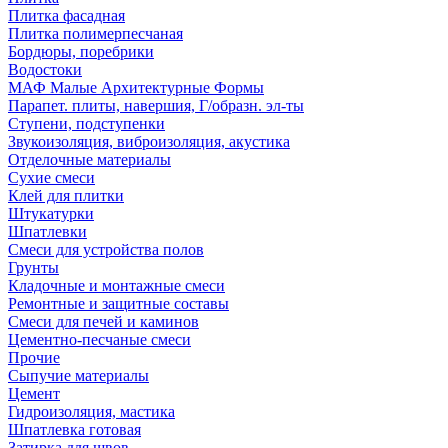
Плитка фасадная
Плитка полимерпесчаная
Бордюры, поребрики
Водостоки
МАФ Малые Архитектурные Формы
Парапет. плиты, навершия, Г/образн. эл-ты
Ступени, подступенки
Звукоизоляция, виброизоляция, акустика
Отделочные материалы
Сухие смеси
Клей для плитки
Штукатурки
Шпатлевки
Смеси для устройства полов
Грунты
Кладочные и монтажные смеси
Ремонтные и защитные составы
Смеси для печей и каминов
Цементно-песчаные смеси
Прочие
Сыпучие материалы
Цемент
Гидроизоляция, мастика
Шпатлевка готовая
Затирка для швов