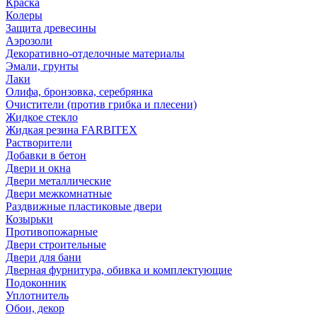
Краска
Колеры
Защита древесины
Аэрозоли
Декоративно-отделочные материалы
Эмали, грунты
Лаки
Олифа, бронзовка, серебрянка
Очистители (против грибка и плесени)
Жидкое стекло
Жидкая резина FARBITEX
Растворители
Добавки в бетон
Двери и окна
Двери металлические
Двери межкомнатные
Раздвижные пластиковые двери
Козырьки
Противопожарные
Двери строительные
Двери для бани
Дверная фурнитура, обивка и комплектующие
Подоконник
Уплотнитель
Обои, декор