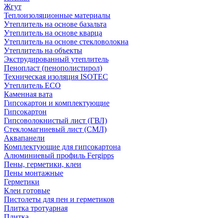
Жгут
Теплоизоляционные материалы
Утеплитель на основе базальта
Утеплитель на основе кварца
Утеплитель на основе стекловолокна
Утеплитель на объекты
Экструдированный утеплитель
Пенопласт (пенополистирол)
Техническая изоляция ISOTEC
Утеплитель ECO
Каменная вата
Гипсокартон и комплектующие
Гипсокартон
Гипсоволокнистый лист (ГВЛ)
Стекломагниевый лист (СМЛ)
Аквапанели
Комплектующие для гипсокартона
Алюминиевый профиль Fergipps
Пены, герметики, клеи
Пены монтажные
Герметики
Клеи готовые
Пистолеты для пен и герметиков
Плитка тротуарная
Плитка