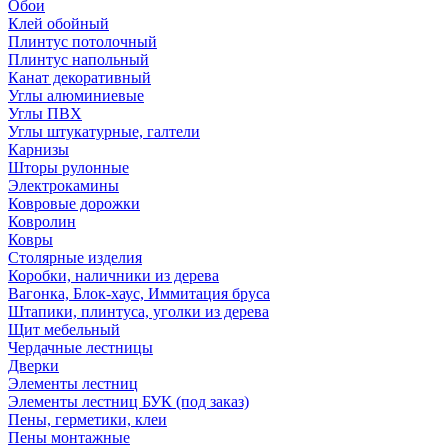
Обои
Клей обойный
Плинтус потолочный
Плинтус напольный
Канат декоративный
Углы алюминиевые
Углы ПВХ
Углы штукатурные, галтели
Карнизы
Шторы рулонные
Электрокамины
Ковровые дорожки
Ковролин
Ковры
Столярные изделия
Коробки, наличники из дерева
Вагонка, Блок-хаус, Иммитация бруса
Штапики, плинтуса, уголки из дерева
Щит мебельный
Чердачные лестницы
Дверки
Элементы лестниц
Элементы лестниц БУК (под заказ)
Пены, герметики, клеи
Пены монтажные