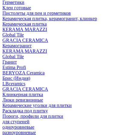
Герметики
Клеи готовые
Пистолеты для пен и герметиков
Керамическая плитка, керамогранит, клинкер
Керамическая плитка
КЕRАМА MARAZZI
Global Tile
GRACIA CERAMICA
Керамогранит
KERAMA MARAZZI
Global Tile
Гранит
Estima Profi
BERYOZA Ceramica
Брис (Индия)
LBceramics
GRACIA CERAMICA
Клинкерная плитка
Люки ревизионные
Керамические уголки для плитки
Раскладка под плитку
Пороги, профили для плитки
для ступеней
одноуровневые
разноуровневые