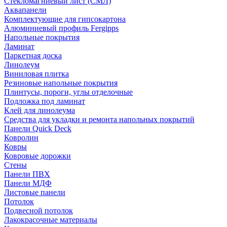
Стекломагниевый лист (СМЛ)
Аквапанели
Комплектующие для гипсокартона
Алюминиевый профиль Fergipps
Напольные покрытия
Ламинат
Паркетная доска
Линолеум
Виниловая плитка
Резиновые напольные покрытия
Плинтусы, пороги, углы отделочные
Подложка под ламинат
Клей для линолеума
Средства для укладки и ремонта напольных покрытий
Панели Quick Deck
Ковролин
Ковры
Ковровые дорожки
Стены
Панели ПВХ
Панели МДФ
Листовые панели
Потолок
Подвесной потолок
Лакокрасочные материалы