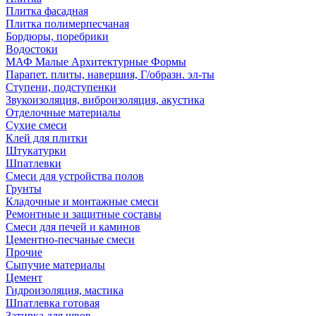
Плитка фасадная
Плитка полимерпесчаная
Бордюры, поребрики
Водостоки
МАФ Малые Архитектурные Формы
Парапет. плиты, навершия, Г/образн. эл-ты
Ступени, подступенки
Звукоизоляция, виброизоляция, акустика
Отделочные материалы
Сухие смеси
Клей для плитки
Штукатурки
Шпатлевки
Смеси для устройства полов
Грунты
Кладочные и монтажные смеси
Ремонтные и защитные составы
Смеси для печей и каминов
Цементно-песчаные смеси
Прочие
Сыпучие материалы
Цемент
Гидроизоляция, мастика
Шпатлевка готовая
Затирка для швов