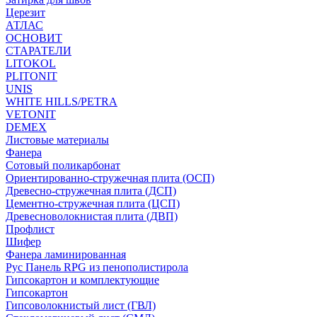
Церезит
АТЛАС
ОСНОВИТ
СТАРАТЕЛИ
LITOKOL
PLITONIT
UNIS
WHITE HILLS/PETRA
VETONIT
DEMEX
Листовые материалы
Фанера
Сотовый поликарбонат
Ориентированно-стружечная плита (ОСП)
Древесно-стружечная плита (ДСП)
Цементно-стружечная плита (ЦСП)
Древесноволокнистая плита (ДВП)
Профлист
Шифер
Фанера ламинированная
Рус Панель RPG из пенополистирола
Гипсокартон и комплектующие
Гипсокартон
Гипсоволокнистый лист (ГВЛ)