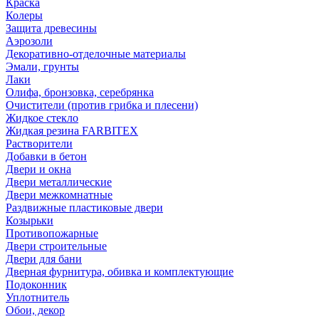
Краска
Колеры
Защита древесины
Аэрозоли
Декоративно-отделочные материалы
Эмали, грунты
Лаки
Олифа, бронзовка, серебрянка
Очистители (против грибка и плесени)
Жидкое стекло
Жидкая резина FARBITEX
Растворители
Добавки в бетон
Двери и окна
Двери металлические
Двери межкомнатные
Раздвижные пластиковые двери
Козырьки
Противопожарные
Двери строительные
Двери для бани
Дверная фурнитура, обивка и комплектующие
Подоконник
Уплотнитель
Обои, декор