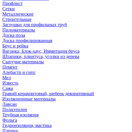
Профлист
Сетки
Металлические
Строительные
Заглушки для профильных труб
Пиломатериалы
Доска пола
Доска профилированная
Брус и рейка
Вагонка, Блок-хаус, Иммитация бруса
Штапики, плинтуса, уголки из дерева
Сыпучие материалы
Цемент
Алебастр и гипс
Мел
Известь
Сажа
Гравий керамзитовый, щебень декоративный
Изоляционные материалы
Лавсан
Полиэтилен
Трубная изоляция
Фольга
Гидроизоляция, мастика
Пленки