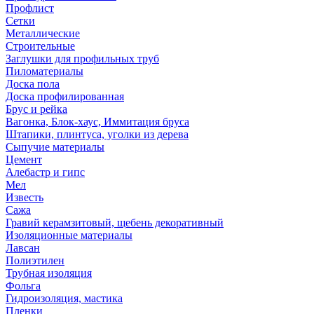
Профлист
Сетки
Металлические
Строительные
Заглушки для профильных труб
Пиломатериалы
Доска пола
Доска профилированная
Брус и рейка
Вагонка, Блок-хаус, Иммитация бруса
Штапики, плинтуса, уголки из дерева
Сыпучие материалы
Цемент
Алебастр и гипс
Мел
Известь
Сажа
Гравий керамзитовый, щебень декоративный
Изоляционные материалы
Лавсан
Полиэтилен
Трубная изоляция
Фольга
Гидроизоляция, мастика
Пленки