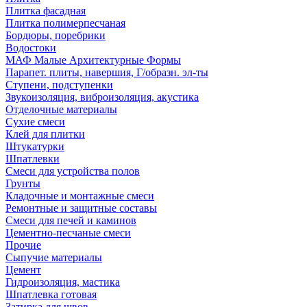
Плитка фасадная
Плитка полимерпесчаная
Бордюры, поребрики
Водостоки
МАФ Малые Архитектурные Формы
Парапет. плиты, навершия, Г/образн. эл-ты
Ступени, подступенки
Звукоизоляция, виброизоляция, акустика
Отделочные материалы
Сухие смеси
Клей для плитки
Штукатурки
Шпатлевки
Смеси для устройства полов
Грунты
Кладочные и монтажные смеси
Ремонтные и защитные составы
Смеси для печей и каминов
Цементно-песчаные смеси
Прочие
Сыпучие материалы
Цемент
Гидроизоляция, мастика
Шпатлевка готовая
Затирка для швов