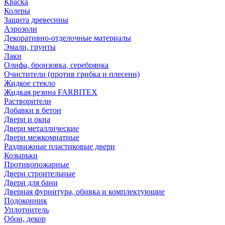
Краска
Колеры
Защита древесины
Аэрозоли
Декоративно-отделочные материалы
Эмали, грунты
Лаки
Олифа, бронзовка, серебрянка
Очистители (против грибка и плесени)
Жидкое стекло
Жидкая резина FARBITEX
Растворители
Добавки в бетон
Двери и окна
Двери металлические
Двери межкомнатные
Раздвижные пластиковые двери
Козырьки
Противопожарные
Двери строительные
Двери для бани
Дверная фурнитура, обивка и комплектующие
Подоконник
Уплотнитель
Обои, декор