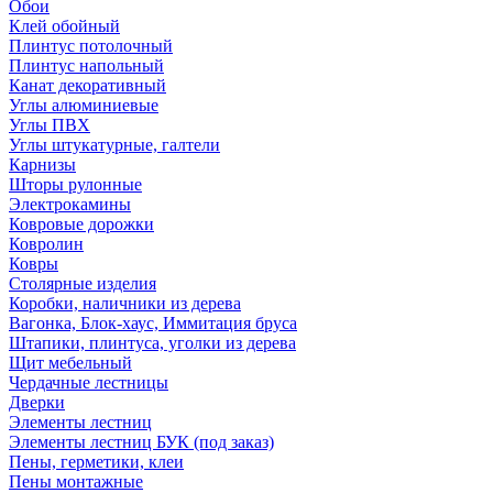
Обои
Клей обойный
Плинтус потолочный
Плинтус напольный
Канат декоративный
Углы алюминиевые
Углы ПВХ
Углы штукатурные, галтели
Карнизы
Шторы рулонные
Электрокамины
Ковровые дорожки
Ковролин
Ковры
Столярные изделия
Коробки, наличники из дерева
Вагонка, Блок-хаус, Иммитация бруса
Штапики, плинтуса, уголки из дерева
Щит мебельный
Чердачные лестницы
Дверки
Элементы лестниц
Элементы лестниц БУК (под заказ)
Пены, герметики, клеи
Пены монтажные