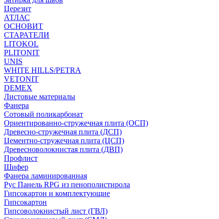
Церезит
АТЛАС
ОСНОВИТ
СТАРАТЕЛИ
LITOKOL
PLITONIT
UNIS
WHITE HILLS/PETRA
VETONIT
DEMEX
Листовые материалы
Фанера
Сотовый поликарбонат
Ориентированно-стружечная плита (ОСП)
Древесно-стружечная плита (ДСП)
Цементно-стружечная плита (ЦСП)
Древесноволокнистая плита (ДВП)
Профлист
Шифер
Фанера ламинированная
Рус Панель RPG из пенополистирола
Гипсокартон и комплектующие
Гипсокартон
Гипсоволокнистый лист (ГВЛ)