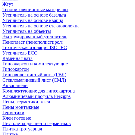
Жгут
Теплоизоляционные материалы
Утеплитель на основе базальта
Утеплитель на основе кварца
Утеплитель на основе стекловолокна
Утеплитель на объекты
Экструдированный утеплитель
Пенопласт (пенополистирол)
Техническая изоляция ISOTEC
Утеплитель ECO
Каменная вата
Гипсокартон и комплектующие
Гипсокартон
Гипсоволокнистый лист (ГВЛ)
Стекломагниевый лист (СМЛ)
Аквапанели
Комплектующие для гипсокартона
Алюминиевый профиль Fergipps
Пены, герметики, клеи
Пены монтажные
Герметики
Клеи готовые
Пистолеты для пен и герметиков
Плитка тротуарная
Плитка