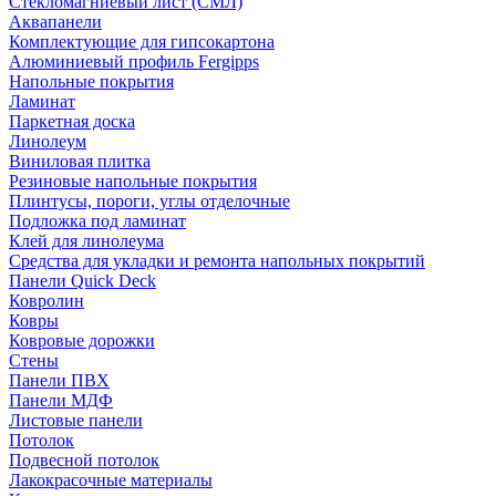
Стекломагниевый лист (СМЛ)
Аквапанели
Комплектующие для гипсокартона
Алюминиевый профиль Fergipps
Напольные покрытия
Ламинат
Паркетная доска
Линолеум
Виниловая плитка
Резиновые напольные покрытия
Плинтусы, пороги, углы отделочные
Подложка под ламинат
Клей для линолеума
Средства для укладки и ремонта напольных покрытий
Панели Quick Deck
Ковролин
Ковры
Ковровые дорожки
Стены
Панели ПВХ
Панели МДФ
Листовые панели
Потолок
Подвесной потолок
Лакокрасочные материалы