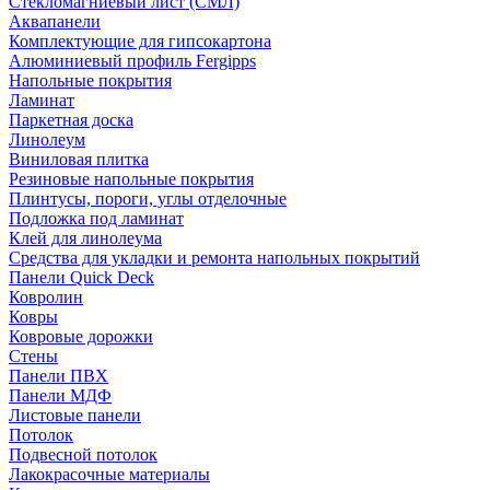
Стекломагниевый лист (СМЛ)
Аквапанели
Комплектующие для гипсокартона
Алюминиевый профиль Fergipps
Напольные покрытия
Ламинат
Паркетная доска
Линолеум
Виниловая плитка
Резиновые напольные покрытия
Плинтусы, пороги, углы отделочные
Подложка под ламинат
Клей для линолеума
Средства для укладки и ремонта напольных покрытий
Панели Quick Deck
Ковролин
Ковры
Ковровые дорожки
Стены
Панели ПВХ
Панели МДФ
Листовые панели
Потолок
Подвесной потолок
Лакокрасочные материалы