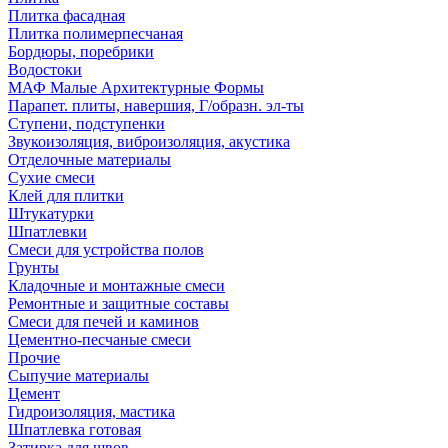
Плитка фасадная
Плитка полимерпесчаная
Бордюры, поребрики
Водостоки
МАФ Малые Архитектурные Формы
Парапет. плиты, навершия, Г/образн. эл-ты
Ступени, подступенки
Звукоизоляция, виброизоляция, акустика
Отделочные материалы
Сухие смеси
Клей для плитки
Штукатурки
Шпатлевки
Смеси для устройства полов
Грунты
Кладочные и монтажные смеси
Ремонтные и защитные составы
Смеси для печей и каминов
Цементно-песчаные смеси
Прочие
Сыпучие материалы
Цемент
Гидроизоляция, мастика
Шпатлевка готовая
Затирка для швов