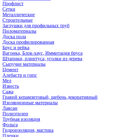
Профлист
Сетки
Металлические
Строительные
Заглушки для профильных труб
Пиломатериалы
Доска пола
Доска профилированная
Брус и рейка
Вагонка, Блок-хаус, Иммитация бруса
Штапики, плинтуса, уголки из дерева
Сыпучие материалы
Цемент
Алебастр и гипс
Мел
Известь
Сажа
Гравий керамзитовый, щебень декоративный
Изоляционные материалы
Лавсан
Полиэтилен
Трубная изоляция
Фольга
Гидроизоляция, мастика
Пленки