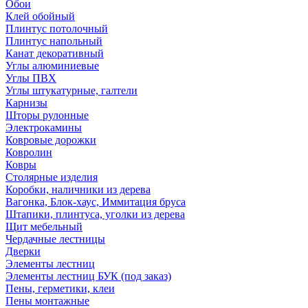
Обои
Клей обойный
Плинтус потолочный
Плинтус напольный
Канат декоративный
Углы алюминиевые
Углы ПВХ
Углы штукатурные, галтели
Карнизы
Шторы рулонные
Электрокамины
Ковровые дорожки
Ковролин
Ковры
Столярные изделия
Коробки, наличники из дерева
Вагонка, Блок-хаус, Иммитация бруса
Штапики, плинтуса, уголки из дерева
Щит мебельный
Чердачные лестницы
Дверки
Элементы лестниц
Элементы лестниц БУК (под заказ)
Пены, герметики, клеи
Пены монтажные