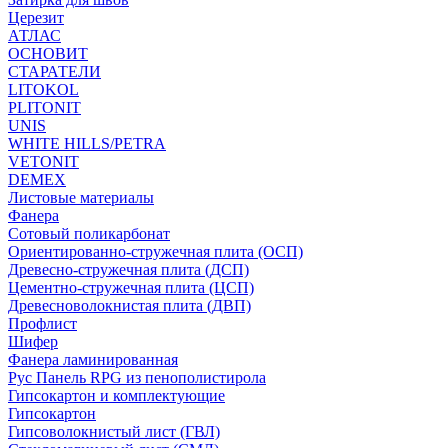
Церезит
АТЛАС
ОСНОВИТ
СТАРАТЕЛИ
LITOKOL
PLITONIT
UNIS
WHITE HILLS/PETRA
VETONIT
DEMEX
Листовые материалы
Фанера
Сотовый поликарбонат
Ориентированно-стружечная плита (ОСП)
Древесно-стружечная плита (ДСП)
Цементно-стружечная плита (ЦСП)
Древесноволокнистая плита (ДВП)
Профлист
Шифер
Фанера ламинированная
Рус Панель RPG из пенополистирола
Гипсокартон и комплектующие
Гипсокартон
Гипсоволокнистый лист (ГВЛ)