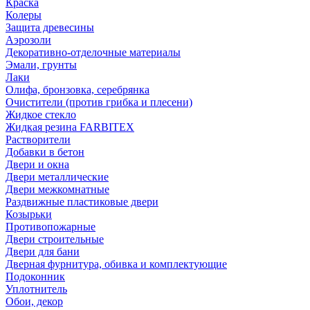
Краска
Колеры
Защита древесины
Аэрозоли
Декоративно-отделочные материалы
Эмали, грунты
Лаки
Олифа, бронзовка, серебрянка
Очистители (против грибка и плесени)
Жидкое стекло
Жидкая резина FARBITEX
Растворители
Добавки в бетон
Двери и окна
Двери металлические
Двери межкомнатные
Раздвижные пластиковые двери
Козырьки
Противопожарные
Двери строительные
Двери для бани
Дверная фурнитура, обивка и комплектующие
Подоконник
Уплотнитель
Обои, декор