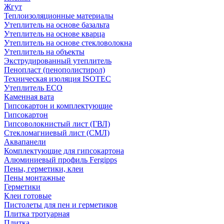
Жгут
Теплоизоляционные материалы
Утеплитель на основе базальта
Утеплитель на основе кварца
Утеплитель на основе стекловолокна
Утеплитель на объекты
Экструдированный утеплитель
Пенопласт (пенополистирол)
Техническая изоляция ISOTEC
Утеплитель ECO
Каменная вата
Гипсокартон и комплектующие
Гипсокартон
Гипсоволокнистый лист (ГВЛ)
Стекломагниевый лист (СМЛ)
Аквапанели
Комплектующие для гипсокартона
Алюминиевый профиль Fergipps
Пены, герметики, клеи
Пены монтажные
Герметики
Клеи готовые
Пистолеты для пен и герметиков
Плитка тротуарная
Плитка