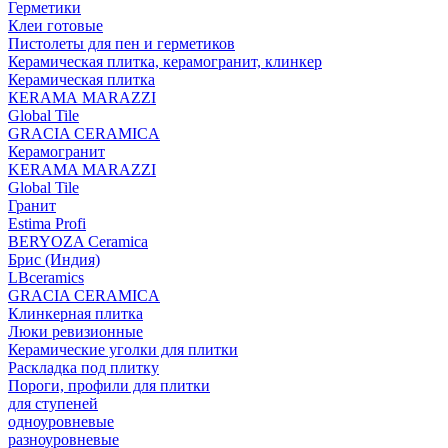
Герметики
Клеи готовые
Пистолеты для пен и герметиков
Керамическая плитка, керамогранит, клинкер
Керамическая плитка
КЕRАМА MARAZZI
Global Tile
GRACIA CERAMICA
Керамогранит
KERAMA MARAZZI
Global Tile
Гранит
Estima Profi
BERYOZA Ceramica
Брис (Индия)
LBceramics
GRACIA CERAMICA
Клинкерная плитка
Люки ревизионные
Керамические уголки для плитки
Раскладка под плитку
Пороги, профили для плитки
для ступеней
одноуровневые
разноуровневые