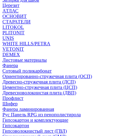
Церезит
АТЛАС
ОСНОВИТ
СТАРАТЕЛИ
LITOKOL
PLITONIT
UNIS
WHITE HILLS/PETRA
VETONIT
DEMEX
Листовые материалы
Фанера
Сотовый поликарбонат
Ориентированно-стружечная плита (ОСП)
Древесно-стружечная плита (ДСП)
Цементно-стружечная плита (ЦСП)
Древесноволокнистая плита (ДВП)
Профлист
Шифер
Фанера ламинированная
Рус Панель RPG из пенополистирола
Гипсокартон и комплектующие
Гипсокартон
Гипсоволокнистый лист (ГВЛ)