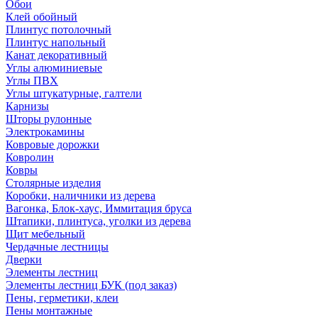
Обои
Клей обойный
Плинтус потолочный
Плинтус напольный
Канат декоративный
Углы алюминиевые
Углы ПВХ
Углы штукатурные, галтели
Карнизы
Шторы рулонные
Электрокамины
Ковровые дорожки
Ковролин
Ковры
Столярные изделия
Коробки, наличники из дерева
Вагонка, Блок-хаус, Иммитация бруса
Штапики, плинтуса, уголки из дерева
Щит мебельный
Чердачные лестницы
Дверки
Элементы лестниц
Элементы лестниц БУК (под заказ)
Пены, герметики, клеи
Пены монтажные