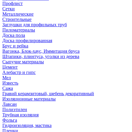
Профлист
Сетки
Металлические
Строительные
Заглушки для профильных труб
Пиломатериалы
Доска пола
Доска профилированная
Брус и рейка
Вагонка, Блок-хаус, Иммитация бруса
Штапики, плинтуса, уголки из дерева
Сыпучие материалы
Цемент
Алебастр и гипс
Мел
Известь
Сажа
Гравий керамзитовый, щебень декоративный
Изоляционные материалы
Лавсан
Полиэтилен
Трубная изоляция
Фольга
Гидроизоляция, мастика
Пленки