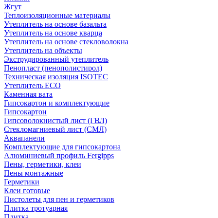
Жгут
Теплоизоляционные материалы
Утеплитель на основе базальта
Утеплитель на основе кварца
Утеплитель на основе стекловолокна
Утеплитель на объекты
Экструдированный утеплитель
Пенопласт (пенополистирол)
Техническая изоляция ISOTEC
Утеплитель ECO
Каменная вата
Гипсокартон и комплектующие
Гипсокартон
Гипсоволокнистый лист (ГВЛ)
Стекломагниевый лист (СМЛ)
Аквапанели
Комплектующие для гипсокартона
Алюминиевый профиль Fergipps
Пены, герметики, клеи
Пены монтажные
Герметики
Клеи готовые
Пистолеты для пен и герметиков
Плитка тротуарная
Плитка