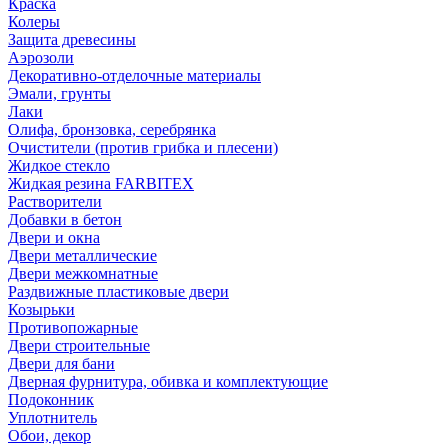
Краска
Колеры
Защита древесины
Аэрозоли
Декоративно-отделочные материалы
Эмали, грунты
Лаки
Олифа, бронзовка, серебрянка
Очистители (против грибка и плесени)
Жидкое стекло
Жидкая резина FARBITEX
Растворители
Добавки в бетон
Двери и окна
Двери металлические
Двери межкомнатные
Раздвижные пластиковые двери
Козырьки
Противопожарные
Двери строительные
Двери для бани
Дверная фурнитура, обивка и комплектующие
Подоконник
Уплотнитель
Обои, декор