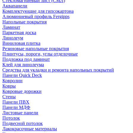
Стекломагниевый лист (СМЛ)
Аквапанели
Комплектующие для гипсокартона
Алюминиевый профиль Fergipps
Напольные покрытия
Ламинат
Паркетная доска
Линолеум
Виниловая плитка
Резиновые напольные покрытия
Плинтусы, пороги, углы отделочные
Подложка под ламинат
Клей для линолеума
Средства для укладки и ремонта напольных покрытий
Панели Quick Deck
Ковролин
Ковры
Ковровые дорожки
Стены
Панели ПВХ
Панели МДФ
Листовые панели
Потолок
Подвесной потолок
Лакокрасочные материалы