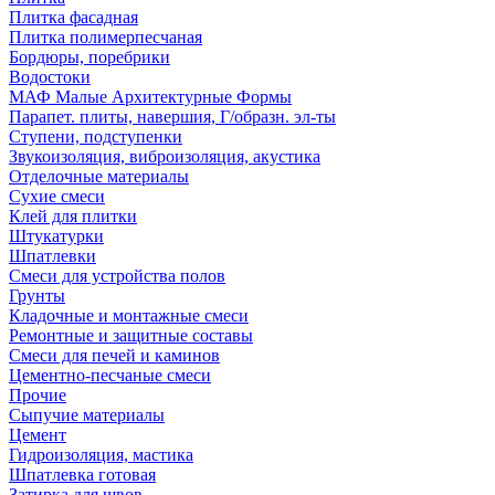
Плитка фасадная
Плитка полимерпесчаная
Бордюры, поребрики
Водостоки
МАФ Малые Архитектурные Формы
Парапет. плиты, навершия, Г/образн. эл-ты
Ступени, подступенки
Звукоизоляция, виброизоляция, акустика
Отделочные материалы
Сухие смеси
Клей для плитки
Штукатурки
Шпатлевки
Смеси для устройства полов
Грунты
Кладочные и монтажные смеси
Ремонтные и защитные составы
Смеси для печей и каминов
Цементно-песчаные смеси
Прочие
Сыпучие материалы
Цемент
Гидроизоляция, мастика
Шпатлевка готовая
Затирка для швов