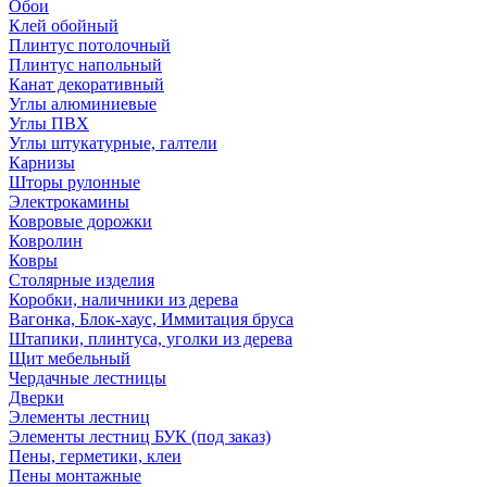
Обои
Клей обойный
Плинтус потолочный
Плинтус напольный
Канат декоративный
Углы алюминиевые
Углы ПВХ
Углы штукатурные, галтели
Карнизы
Шторы рулонные
Электрокамины
Ковровые дорожки
Ковролин
Ковры
Столярные изделия
Коробки, наличники из дерева
Вагонка, Блок-хаус, Иммитация бруса
Штапики, плинтуса, уголки из дерева
Щит мебельный
Чердачные лестницы
Дверки
Элементы лестниц
Элементы лестниц БУК (под заказ)
Пены, герметики, клеи
Пены монтажные