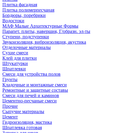
Плитка фасадная
Плитка полимерпесчаная
Бордюры, поребрики
Водостоки
МАФ Малые Архитектурные Формы
Парапет. плиты, навершия, Г/образн. эл-ты
Ступени, подступенки
Звукоизоляция, виброизоляция, акустика
Отделочные материалы
Сухие смеси
Клей для плитки
Штукатурки
Шпатлевки
Смеси для устройства полов
Грунты
Кладочные и монтажные смеси
Ремонтные и защитные составы
Смеси для печей и каминов
Цементно-песчаные смеси
Прочие
Сыпучие материалы
Цемент
Гидроизоляция, мастика
Шпатлевка готовая
Затирка для швов