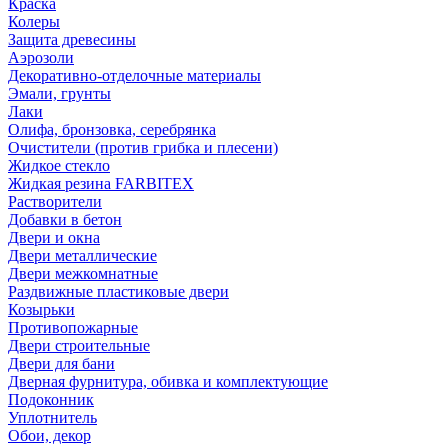
Краска
Колеры
Защита древесины
Аэрозоли
Декоративно-отделочные материалы
Эмали, грунты
Лаки
Олифа, бронзовка, серебрянка
Очистители (против грибка и плесени)
Жидкое стекло
Жидкая резина FARBITEX
Растворители
Добавки в бетон
Двери и окна
Двери металлические
Двери межкомнатные
Раздвижные пластиковые двери
Козырьки
Противопожарные
Двери строительные
Двери для бани
Дверная фурнитура, обивка и комплектующие
Подоконник
Уплотнитель
Обои, декор