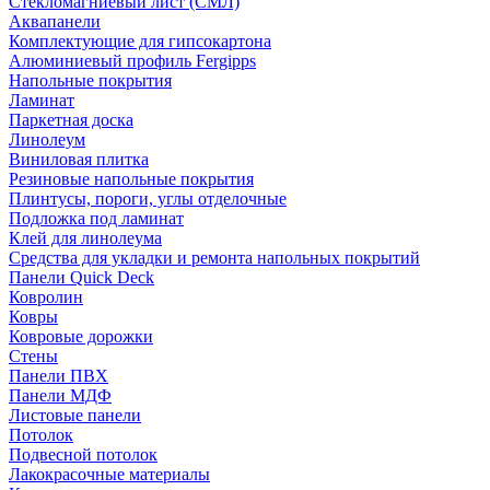
Стекломагниевый лист (СМЛ)
Аквапанели
Комплектующие для гипсокартона
Алюминиевый профиль Fergipps
Напольные покрытия
Ламинат
Паркетная доска
Линолеум
Виниловая плитка
Резиновые напольные покрытия
Плинтусы, пороги, углы отделочные
Подложка под ламинат
Клей для линолеума
Средства для укладки и ремонта напольных покрытий
Панели Quick Deck
Ковролин
Ковры
Ковровые дорожки
Стены
Панели ПВХ
Панели МДФ
Листовые панели
Потолок
Подвесной потолок
Лакокрасочные материалы