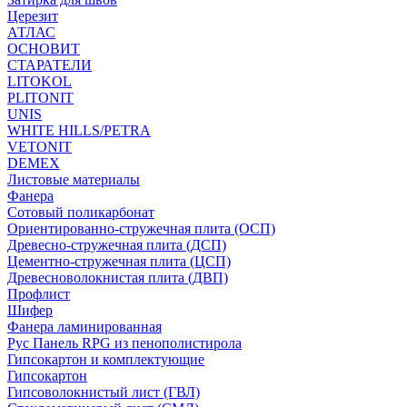
Церезит
АТЛАС
ОСНОВИТ
СТАРАТЕЛИ
LITOKOL
PLITONIT
UNIS
WHITE HILLS/PETRA
VETONIT
DEMEX
Листовые материалы
Фанера
Сотовый поликарбонат
Ориентированно-стружечная плита (ОСП)
Древесно-стружечная плита (ДСП)
Цементно-стружечная плита (ЦСП)
Древесноволокнистая плита (ДВП)
Профлист
Шифер
Фанера ламинированная
Рус Панель RPG из пенополистирола
Гипсокартон и комплектующие
Гипсокартон
Гипсоволокнистый лист (ГВЛ)