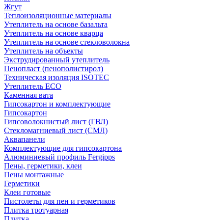
Жгут
Теплоизоляционные материалы
Утеплитель на основе базальта
Утеплитель на основе кварца
Утеплитель на основе стекловолокна
Утеплитель на объекты
Экструдированный утеплитель
Пенопласт (пенополистирол)
Техническая изоляция ISOTEC
Утеплитель ECO
Каменная вата
Гипсокартон и комплектующие
Гипсокартон
Гипсоволокнистый лист (ГВЛ)
Стекломагниевый лист (СМЛ)
Аквапанели
Комплектующие для гипсокартона
Алюминиевый профиль Fergipps
Пены, герметики, клеи
Пены монтажные
Герметики
Клеи готовые
Пистолеты для пен и герметиков
Плитка тротуарная
Плитка