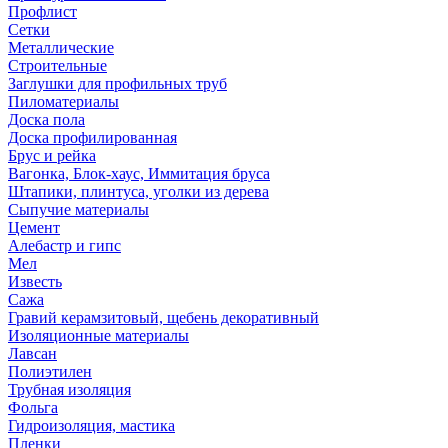
Профлист
Сетки
Металлические
Строительные
Заглушки для профильных труб
Пиломатериалы
Доска пола
Доска профилированная
Брус и рейка
Вагонка, Блок-хаус, Иммитация бруса
Штапики, плинтуса, уголки из дерева
Сыпучие материалы
Цемент
Алебастр и гипс
Мел
Известь
Сажа
Гравий керамзитовый, щебень декоративный
Изоляционные материалы
Лавсан
Полиэтилен
Трубная изоляция
Фольга
Гидроизоляция, мастика
Пленки