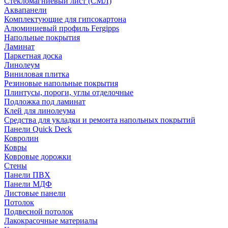
Стекломагниевый лист (СМЛ)
Аквапанели
Комплектующие для гипсокартона
Алюминиевый профиль Fergipps
Напольные покрытия
Ламинат
Паркетная доска
Линолеум
Виниловая плитка
Резиновые напольные покрытия
Плинтусы, пороги, углы отделочные
Подложка под ламинат
Клей для линолеума
Средства для укладки и ремонта напольных покрытий
Панели Quick Deck
Ковролин
Ковры
Ковровые дорожки
Стены
Панели ПВХ
Панели МДФ
Листовые панели
Потолок
Подвесной потолок
Лакокрасочные материалы