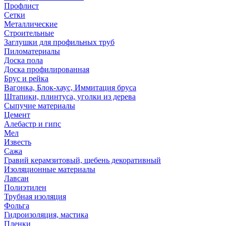
Профлист
Сетки
Металлические
Строительные
Заглушки для профильных труб
Пиломатериалы
Доска пола
Доска профилированная
Брус и рейка
Вагонка, Блок-хаус, Иммитация бруса
Штапики, плинтуса, уголки из дерева
Сыпучие материалы
Цемент
Алебастр и гипс
Мел
Известь
Сажа
Гравий керамзитовый, щебень декоративный
Изоляционные материалы
Лавсан
Полиэтилен
Трубная изоляция
Фольга
Гидроизоляция, мастика
Пленки