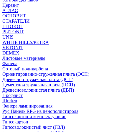
Церезит
АТЛАС
ОСНОВИТ
СТАРАТЕЛИ
LITOKOL
PLITONIT
UNIS
WHITE HILLS/PETRA
VETONIT
DEMEX
Листовые материалы
Фанера
Сотовый поликарбонат
Ориентированно-стружечная плита (ОСП)
Древесно-стружечная плита (ДСП)
Цементно-стружечная плита (ЦСП)
Древесноволокнистая плита (ДВП)
Профлист
Шифер
Фанера ламинированная
Рус Панель RPG из пенополистирола
Гипсокартон и комплектующие
Гипсокартон
Гипсоволокнистый лист (ГВЛ)