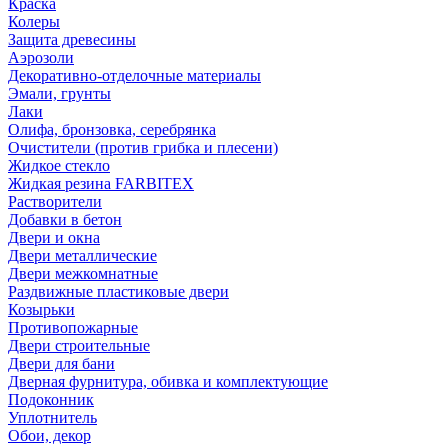
Краска
Колеры
Защита древесины
Аэрозоли
Декоративно-отделочные материалы
Эмали, грунты
Лаки
Олифа, бронзовка, серебрянка
Очистители (против грибка и плесени)
Жидкое стекло
Жидкая резина FARBITEX
Растворители
Добавки в бетон
Двери и окна
Двери металлические
Двери межкомнатные
Раздвижные пластиковые двери
Козырьки
Противопожарные
Двери строительные
Двери для бани
Дверная фурнитура, обивка и комплектующие
Подоконник
Уплотнитель
Обои, декор