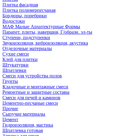
Плитка фасадная
Плитка полимерпесчаная
Бордюры, поребрики
Водостоки
МАФ Малые Архитектурные Формы
Парапет. плиты, навершия, Г/образн. эл-ты
Ступени, подступенки
Звукоизоляция, виброизоляция, акустика
Отделочные материалы
Сухие смеси
Клей для плитки
Штукатурки
Шпатлевки
Смеси для устройства полов
Грунты
Кладочные и монтажные смеси
Ремонтные и защитные составы
Смеси для печей и каминов
Цементно-песчаные смеси
Прочие
Сыпучие материалы
Цемент
Гидроизоляция, мастика
Шпатлевка готовая
Затирка для швов