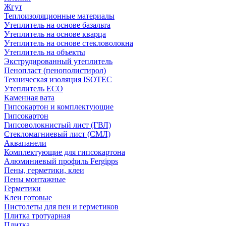
Жгут
Теплоизоляционные материалы
Утеплитель на основе базальта
Утеплитель на основе кварца
Утеплитель на основе стекловолокна
Утеплитель на объекты
Экструдированный утеплитель
Пенопласт (пенополистирол)
Техническая изоляция ISOTEC
Утеплитель ECO
Каменная вата
Гипсокартон и комплектующие
Гипсокартон
Гипсоволокнистый лист (ГВЛ)
Стекломагниевый лист (СМЛ)
Аквапанели
Комплектующие для гипсокартона
Алюминиевый профиль Fergipps
Пены, герметики, клеи
Пены монтажные
Герметики
Клеи готовые
Пистолеты для пен и герметиков
Плитка тротуарная
Плитка