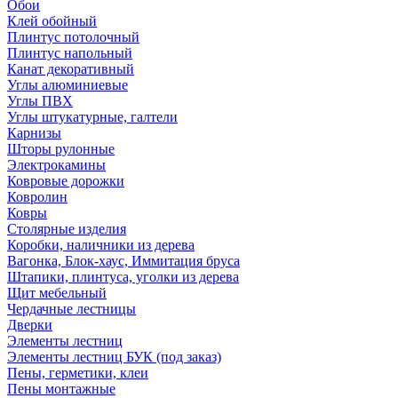
Обои
Клей обойный
Плинтус потолочный
Плинтус напольный
Канат декоративный
Углы алюминиевые
Углы ПВХ
Углы штукатурные, галтели
Карнизы
Шторы рулонные
Электрокамины
Ковровые дорожки
Ковролин
Ковры
Столярные изделия
Коробки, наличники из дерева
Вагонка, Блок-хаус, Иммитация бруса
Штапики, плинтуса, уголки из дерева
Щит мебельный
Чердачные лестницы
Дверки
Элементы лестниц
Элементы лестниц БУК (под заказ)
Пены, герметики, клеи
Пены монтажные