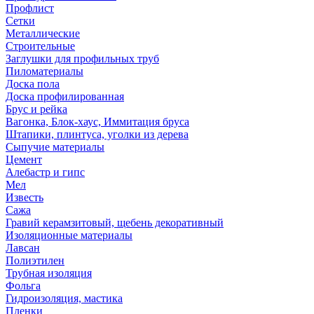
Профлист
Сетки
Металлические
Строительные
Заглушки для профильных труб
Пиломатериалы
Доска пола
Доска профилированная
Брус и рейка
Вагонка, Блок-хаус, Иммитация бруса
Штапики, плинтуса, уголки из дерева
Сыпучие материалы
Цемент
Алебастр и гипс
Мел
Известь
Сажа
Гравий керамзитовый, щебень декоративный
Изоляционные материалы
Лавсан
Полиэтилен
Трубная изоляция
Фольга
Гидроизоляция, мастика
Пленки