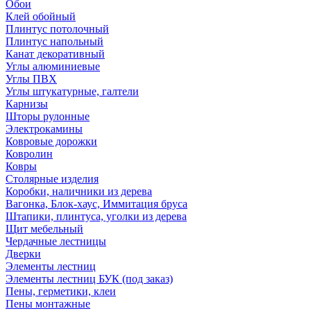
Обои
Клей обойный
Плинтус потолочный
Плинтус напольный
Канат декоративный
Углы алюминиевые
Углы ПВХ
Углы штукатурные, галтели
Карнизы
Шторы рулонные
Электрокамины
Ковровые дорожки
Ковролин
Ковры
Столярные изделия
Коробки, наличники из дерева
Вагонка, Блок-хаус, Иммитация бруса
Штапики, плинтуса, уголки из дерева
Щит мебельный
Чердачные лестницы
Дверки
Элементы лестниц
Элементы лестниц БУК (под заказ)
Пены, герметики, клеи
Пены монтажные