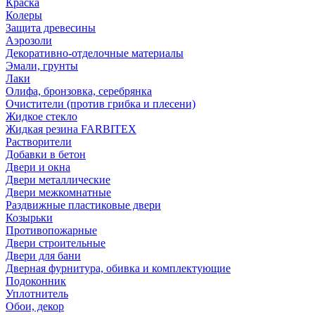
Краска
Колеры
Защита древесины
Аэрозоли
Декоративно-отделочные материалы
Эмали, грунты
Лаки
Олифа, бронзовка, серебрянка
Очистители (против грибка и плесени)
Жидкое стекло
Жидкая резина FARBITEX
Растворители
Добавки в бетон
Двери и окна
Двери металлические
Двери межкомнатные
Раздвижные пластиковые двери
Козырьки
Противопожарные
Двери строительные
Двери для бани
Дверная фурнитура, обивка и комплектующие
Подоконник
Уплотнитель
Обои, декор