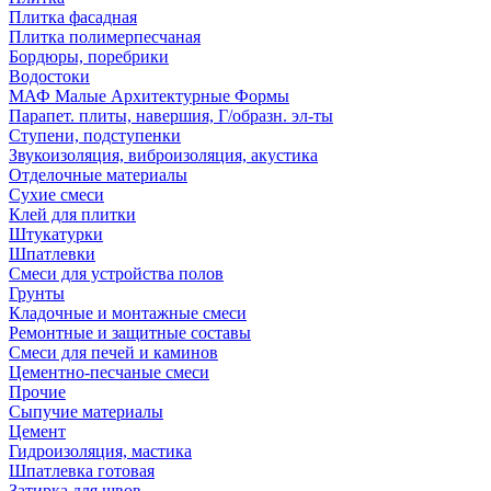
Плитка фасадная
Плитка полимерпесчаная
Бордюры, поребрики
Водостоки
МАФ Малые Архитектурные Формы
Парапет. плиты, навершия, Г/образн. эл-ты
Ступени, подступенки
Звукоизоляция, виброизоляция, акустика
Отделочные материалы
Сухие смеси
Клей для плитки
Штукатурки
Шпатлевки
Смеси для устройства полов
Грунты
Кладочные и монтажные смеси
Ремонтные и защитные составы
Смеси для печей и каминов
Цементно-песчаные смеси
Прочие
Сыпучие материалы
Цемент
Гидроизоляция, мастика
Шпатлевка готовая
Затирка для швов