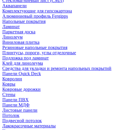
Стекломагниевый лист (СМЛ)
Аквапанели
Комплектующие для гипсокартона
Алюминиевый профиль Fergipps
Напольные покрытия
Ламинат
Паркетная доска
Линолеум
Виниловая плитка
Резиновые напольные покрытия
Плинтусы, пороги, углы отделочные
Подложка под ламинат
Клей для линолеума
Средства для укладки и ремонта напольных покрытий
Панели Quick Deck
Ковролин
Ковры
Ковровые дорожки
Стены
Панели ПВХ
Панели МДФ
Листовые панели
Потолок
Подвесной потолок
Лакокрасочные материалы