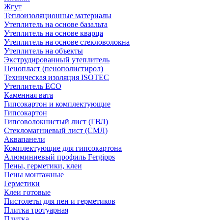
Жгут
Теплоизоляционные материалы
Утеплитель на основе базальта
Утеплитель на основе кварца
Утеплитель на основе стекловолокна
Утеплитель на объекты
Экструдированный утеплитель
Пенопласт (пенополистирол)
Техническая изоляция ISOTEC
Утеплитель ECO
Каменная вата
Гипсокартон и комплектующие
Гипсокартон
Гипсоволокнистый лист (ГВЛ)
Стекломагниевый лист (СМЛ)
Аквапанели
Комплектующие для гипсокартона
Алюминиевый профиль Fergipps
Пены, герметики, клеи
Пены монтажные
Герметики
Клеи готовые
Пистолеты для пен и герметиков
Плитка тротуарная
Плитка