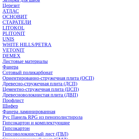
Церезит
АТЛАС
ОСНОВИТ
СТАРАТЕЛИ
LITOKOL
PLITONIT
UNIS
WHITE HILLS/PETRA
VETONIT
DEMEX
Листовые материалы
Фанера
Сотовый поликарбонат
Ориентированно-стружечная плита (ОСП)
Древесно-стружечная плита (ДСП)
Цементно-стружечная плита (ЦСП)
Древесноволокнистая плита (ДВП)
Профлист
Шифер
Фанера ламинированная
Рус Панель RPG из пенополистирола
Гипсокартон и комплектующие
Гипсокартон
Гипсоволокнистый лист (ГВЛ)