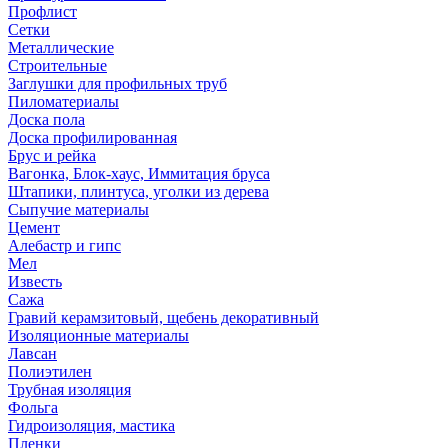
Профлист
Сетки
Металлические
Строительные
Заглушки для профильных труб
Пиломатериалы
Доска пола
Доска профилированная
Брус и рейка
Вагонка, Блок-хаус, Иммитация бруса
Штапики, плинтуса, уголки из дерева
Сыпучие материалы
Цемент
Алебастр и гипс
Мел
Известь
Сажа
Гравий керамзитовый, щебень декоративный
Изоляционные материалы
Лавсан
Полиэтилен
Трубная изоляция
Фольга
Гидроизоляция, мастика
Пленки