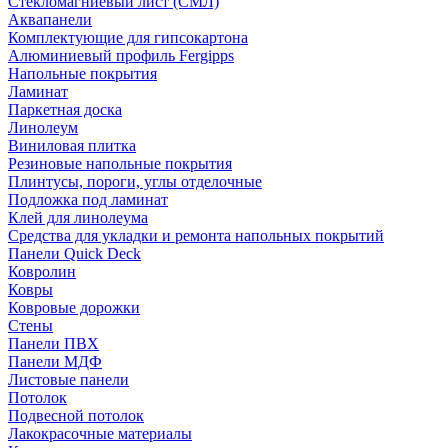
Стекломагниевый лист (СМЛ)
Аквапанели
Комплектующие для гипсокартона
Алюминиевый профиль Fergipps
Напольные покрытия
Ламинат
Паркетная доска
Линолеум
Виниловая плитка
Резиновые напольные покрытия
Плинтусы, пороги, углы отделочные
Подложка под ламинат
Клей для линолеума
Средства для укладки и ремонта напольных покрытий
Панели Quick Deck
Ковролин
Ковры
Ковровые дорожки
Стены
Панели ПВХ
Панели МДФ
Листовые панели
Потолок
Подвесной потолок
Лакокрасочные материалы