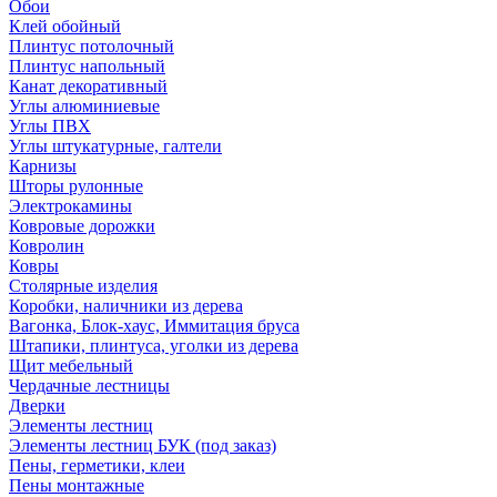
Обои
Клей обойный
Плинтус потолочный
Плинтус напольный
Канат декоративный
Углы алюминиевые
Углы ПВХ
Углы штукатурные, галтели
Карнизы
Шторы рулонные
Электрокамины
Ковровые дорожки
Ковролин
Ковры
Столярные изделия
Коробки, наличники из дерева
Вагонка, Блок-хаус, Иммитация бруса
Штапики, плинтуса, уголки из дерева
Щит мебельный
Чердачные лестницы
Дверки
Элементы лестниц
Элементы лестниц БУК (под заказ)
Пены, герметики, клеи
Пены монтажные