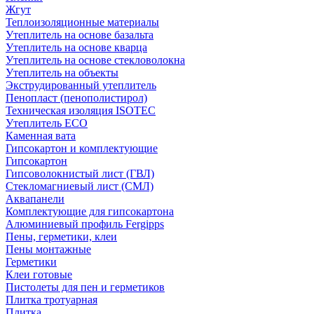
Жгут
Теплоизоляционные материалы
Утеплитель на основе базальта
Утеплитель на основе кварца
Утеплитель на основе стекловолокна
Утеплитель на объекты
Экструдированный утеплитель
Пенопласт (пенополистирол)
Техническая изоляция ISOTEC
Утеплитель ECO
Каменная вата
Гипсокартон и комплектующие
Гипсокартон
Гипсоволокнистый лист (ГВЛ)
Стекломагниевый лист (СМЛ)
Аквапанели
Комплектующие для гипсокартона
Алюминиевый профиль Fergipps
Пены, герметики, клеи
Пены монтажные
Герметики
Клеи готовые
Пистолеты для пен и герметиков
Плитка тротуарная
Плитка