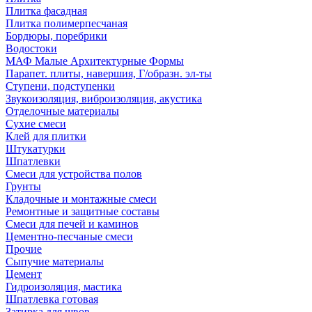
Плитка фасадная
Плитка полимерпесчаная
Бордюры, поребрики
Водостоки
МАФ Малые Архитектурные Формы
Парапет. плиты, навершия, Г/образн. эл-ты
Ступени, подступенки
Звукоизоляция, виброизоляция, акустика
Отделочные материалы
Сухие смеси
Клей для плитки
Штукатурки
Шпатлевки
Смеси для устройства полов
Грунты
Кладочные и монтажные смеси
Ремонтные и защитные составы
Смеси для печей и каминов
Цементно-песчаные смеси
Прочие
Сыпучие материалы
Цемент
Гидроизоляция, мастика
Шпатлевка готовая
Затирка для швов