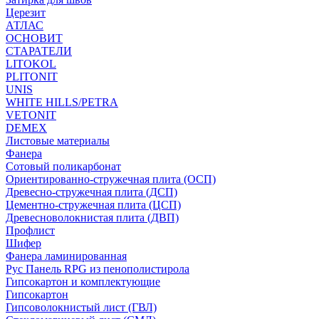
Церезит
АТЛАС
ОСНОВИТ
СТАРАТЕЛИ
LITOKOL
PLITONIT
UNIS
WHITE HILLS/PETRA
VETONIT
DEMEX
Листовые материалы
Фанера
Сотовый поликарбонат
Ориентированно-стружечная плита (ОСП)
Древесно-стружечная плита (ДСП)
Цементно-стружечная плита (ЦСП)
Древесноволокнистая плита (ДВП)
Профлист
Шифер
Фанера ламинированная
Рус Панель RPG из пенополистирола
Гипсокартон и комплектующие
Гипсокартон
Гипсоволокнистый лист (ГВЛ)