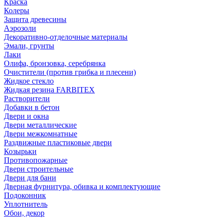
Краска
Колеры
Защита древесины
Аэрозоли
Декоративно-отделочные материалы
Эмали, грунты
Лаки
Олифа, бронзовка, серебрянка
Очистители (против грибка и плесени)
Жидкое стекло
Жидкая резина FARBITEX
Растворители
Добавки в бетон
Двери и окна
Двери металлические
Двери межкомнатные
Раздвижные пластиковые двери
Козырьки
Противопожарные
Двери строительные
Двери для бани
Дверная фурнитура, обивка и комплектующие
Подоконник
Уплотнитель
Обои, декор