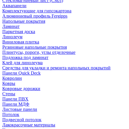
Стекломагниевый лист (СМЛ)
Аквапанели
Комплектующие для гипсокартона
Алюминиевый профиль Fergipps
Напольные покрытия
Ламинат
Паркетная доска
Линолеум
Виниловая плитка
Резиновые напольные покрытия
Плинтусы, пороги, углы отделочные
Подложка под ламинат
Клей для линолеума
Средства для укладки и ремонта напольных покрытий
Панели Quick Deck
Ковролин
Ковры
Ковровые дорожки
Стены
Панели ПВХ
Панели МДФ
Листовые панели
Потолок
Подвесной потолок
Лакокрасочные материалы