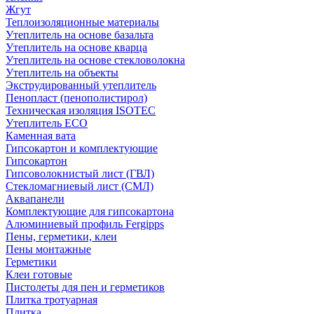
Жгут
Теплоизоляционные материалы
Утеплитель на основе базальта
Утеплитель на основе кварца
Утеплитель на основе стекловолокна
Утеплитель на объекты
Экструдированный утеплитель
Пенопласт (пенополистирол)
Техническая изоляция ISOTEC
Утеплитель ECO
Каменная вата
Гипсокартон и комплектующие
Гипсокартон
Гипсоволокнистый лист (ГВЛ)
Стекломагниевый лист (СМЛ)
Аквапанели
Комплектующие для гипсокартона
Алюминиевый профиль Fergipps
Пены, герметики, клеи
Пены монтажные
Герметики
Клеи готовые
Пистолеты для пен и герметиков
Плитка тротуарная
Плитка