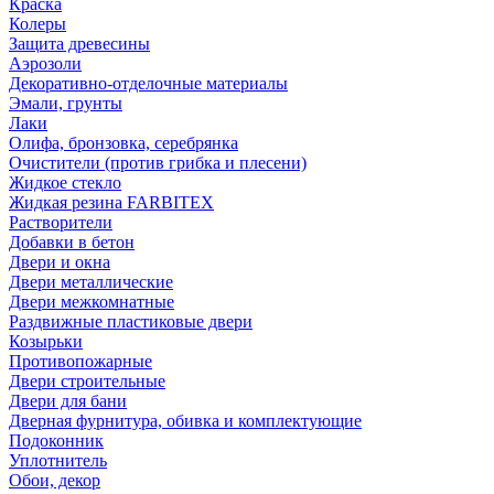
Краска
Колеры
Защита древесины
Аэрозоли
Декоративно-отделочные материалы
Эмали, грунты
Лаки
Олифа, бронзовка, серебрянка
Очистители (против грибка и плесени)
Жидкое стекло
Жидкая резина FARBITEX
Растворители
Добавки в бетон
Двери и окна
Двери металлические
Двери межкомнатные
Раздвижные пластиковые двери
Козырьки
Противопожарные
Двери строительные
Двери для бани
Дверная фурнитура, обивка и комплектующие
Подоконник
Уплотнитель
Обои, декор