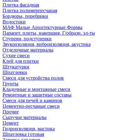
Плитка фасадная
Плитка полимерпесчаная
Бордюры, поребрики
Водостоки
МАФ Малые Архитектурные Формы
Парапет. плиты, навершия, Г/образн. эл-ты
Ступени, подступенки
Звукоизоляция, виброизоляция, акустика
Отделочные материалы
Сухие смеси
Клей для плитки
Штукатурки
Шпатлевки
Смеси для устройства полов
Грунты
Кладочные и монтажные смеси
Ремонтные и защитные составы
Смеси для печей и каминов
Цементно-песчаные смеси
Прочие
Сыпучие материалы
Цемент
Гидроизоляция, мастика
Шпатлевка готовая
Затирка для швов