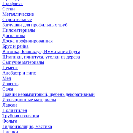
Профлист
Сетки
Металлические
Строительные
Заглушки для профильных труб
Пиломатериалы
Доска пола
Доска профилированная
Брус и рейка
Вагонка, Блок-хаус, Иммитация бруса
Штапики, плинтуса, уголки из дерева
Сыпучие материалы
Цемент
Алебастр и гипс
Мел
Известь
Сажа
Гравий керамзитовый, щебень декоративный
Изоляционные материалы
Лавсан
Полиэтилен
Трубная изоляция
Фольга
Гидроизоляция, мастика
Пленки