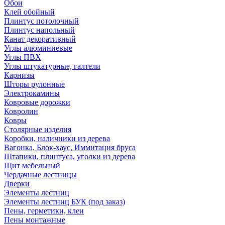
Обои
Клей обойный
Плинтус потолочный
Плинтус напольный
Канат декоративный
Углы алюминиевые
Углы ПВХ
Углы штукатурные, галтели
Карнизы
Шторы рулонные
Электрокамины
Ковровые дорожки
Ковролин
Ковры
Столярные изделия
Коробки, наличники из дерева
Вагонка, Блок-хаус, Иммитация бруса
Штапики, плинтуса, уголки из дерева
Щит мебельный
Чердачные лестницы
Дверки
Элементы лестниц
Элементы лестниц БУК (под заказ)
Пены, герметики, клеи
Пены монтажные