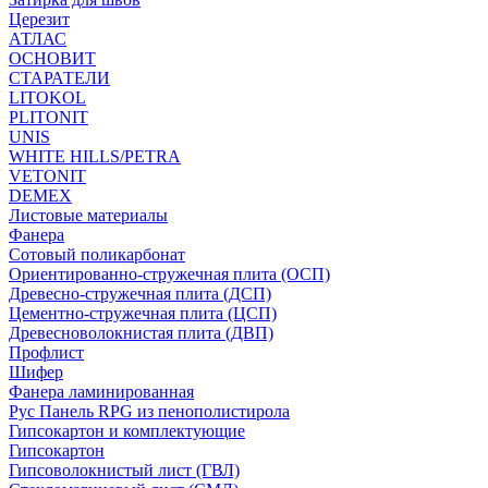
Церезит
АТЛАС
ОСНОВИТ
СТАРАТЕЛИ
LITOKOL
PLITONIT
UNIS
WHITE HILLS/PETRA
VETONIT
DEMEX
Листовые материалы
Фанера
Сотовый поликарбонат
Ориентированно-стружечная плита (ОСП)
Древесно-стружечная плита (ДСП)
Цементно-стружечная плита (ЦСП)
Древесноволокнистая плита (ДВП)
Профлист
Шифер
Фанера ламинированная
Рус Панель RPG из пенополистирола
Гипсокартон и комплектующие
Гипсокартон
Гипсоволокнистый лист (ГВЛ)