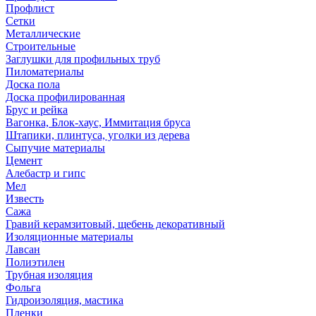
Профлист
Сетки
Металлические
Строительные
Заглушки для профильных труб
Пиломатериалы
Доска пола
Доска профилированная
Брус и рейка
Вагонка, Блок-хаус, Иммитация бруса
Штапики, плинтуса, уголки из дерева
Сыпучие материалы
Цемент
Алебастр и гипс
Мел
Известь
Сажа
Гравий керамзитовый, щебень декоративный
Изоляционные материалы
Лавсан
Полиэтилен
Трубная изоляция
Фольга
Гидроизоляция, мастика
Пленки