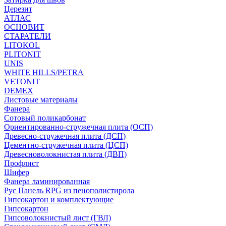
Церезит
АТЛАС
ОСНОВИТ
СТАРАТЕЛИ
LITOKOL
PLITONIT
UNIS
WHITE HILLS/PETRA
VETONIT
DEMEX
Листовые материалы
Фанера
Сотовый поликарбонат
Ориентированно-стружечная плита (ОСП)
Древесно-стружечная плита (ДСП)
Цементно-стружечная плита (ЦСП)
Древесноволокнистая плита (ДВП)
Профлист
Шифер
Фанера ламинированная
Рус Панель RPG из пенополистирола
Гипсокартон и комплектующие
Гипсокартон
Гипсоволокнистый лист (ГВЛ)