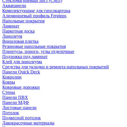
Стекломагниевый лист (СМЛ)
Аквапанели
Комплектующие для гипсокартона
Алюминиевый профиль Fergipps
Напольные покрытия
Ламинат
Паркетная доска
Линолеум
Виниловая плитка
Резиновые напольные покрытия
Плинтусы, пороги, углы отделочные
Подложка под ламинат
Клей для линолеума
Средства для укладки и ремонта напольных покрытий
Панели Quick Deck
Ковролин
Ковры
Ковровые дорожки
Стены
Панели ПВХ
Панели МДФ
Листовые панели
Потолок
Подвесной потолок
Лакокрасочные материалы