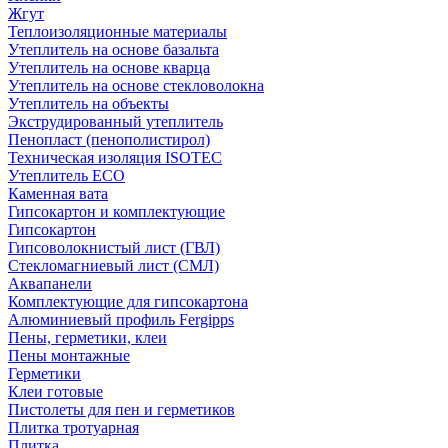
Жгут
Теплоизоляционные материалы
Утеплитель на основе базальта
Утеплитель на основе кварца
Утеплитель на основе стекловолокна
Утеплитель на объекты
Экструдированный утеплитель
Пенопласт (пенополистирол)
Техническая изоляция ISOTEC
Утеплитель ECO
Каменная вата
Гипсокартон и комплектующие
Гипсокартон
Гипсоволокнистый лист (ГВЛ)
Стекломагниевый лист (СМЛ)
Аквапанели
Комплектующие для гипсокартона
Алюминиевый профиль Fergipps
Пены, герметики, клеи
Пены монтажные
Герметики
Клеи готовые
Пистолеты для пен и герметиков
Плитка тротуарная
Плитка