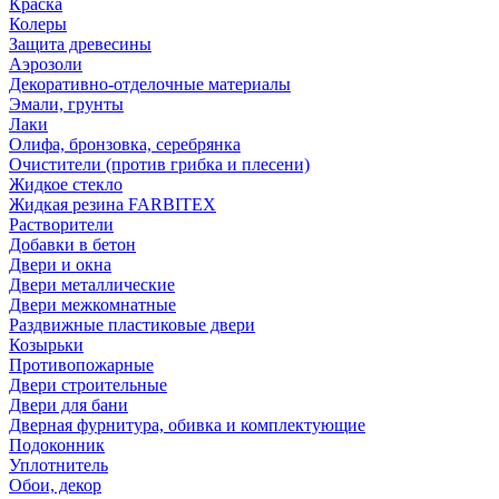
Краска
Колеры
Защита древесины
Аэрозоли
Декоративно-отделочные материалы
Эмали, грунты
Лаки
Олифа, бронзовка, серебрянка
Очистители (против грибка и плесени)
Жидкое стекло
Жидкая резина FARBITEX
Растворители
Добавки в бетон
Двери и окна
Двери металлические
Двери межкомнатные
Раздвижные пластиковые двери
Козырьки
Противопожарные
Двери строительные
Двери для бани
Дверная фурнитура, обивка и комплектующие
Подоконник
Уплотнитель
Обои, декор