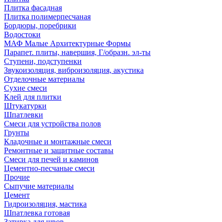
Плитка фасадная
Плитка полимерпесчаная
Бордюры, поребрики
Водостоки
МАФ Малые Архитектурные Формы
Парапет. плиты, навершия, Г/образн. эл-ты
Ступени, подступенки
Звукоизоляция, виброизоляция, акустика
Отделочные материалы
Сухие смеси
Клей для плитки
Штукатурки
Шпатлевки
Смеси для устройства полов
Грунты
Кладочные и монтажные смеси
Ремонтные и защитные составы
Смеси для печей и каминов
Цементно-песчаные смеси
Прочие
Сыпучие материалы
Цемент
Гидроизоляция, мастика
Шпатлевка готовая
Затирка для швов