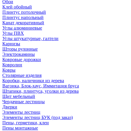
Обои
Клей обойный
Плинтус потолочный
Плинтус напольный
Канат декоративный
Углы алюминиевые
Углы ПВХ
Углы штукатурные, галтели
Карнизы
Шторы рулонные
Электрокамины
Ковровые дорожки
Ковролин
Ковры
Столярные изделия
Коробки, наличники из дерева
Вагонка, Блок-хаус, Иммитация бруса
Штапики, плинтуса, уголки из дерева
Щит мебельный
Чердачные лестницы
Дверки
Элементы лестниц
Элементы лестниц БУК (под заказ)
Пены, герметики, клеи
Пены монтажные