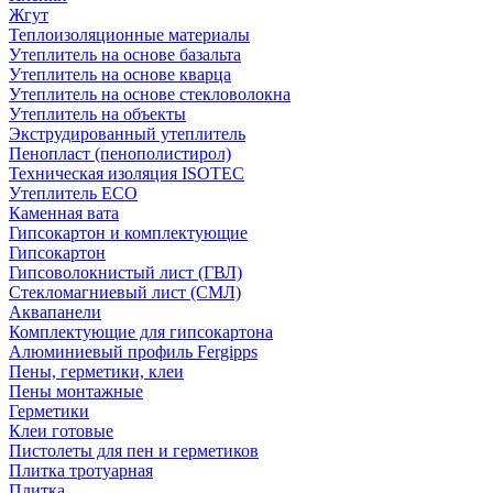
Жгут
Теплоизоляционные материалы
Утеплитель на основе базальта
Утеплитель на основе кварца
Утеплитель на основе стекловолокна
Утеплитель на объекты
Экструдированный утеплитель
Пенопласт (пенополистирол)
Техническая изоляция ISOTEC
Утеплитель ECO
Каменная вата
Гипсокартон и комплектующие
Гипсокартон
Гипсоволокнистый лист (ГВЛ)
Стекломагниевый лист (СМЛ)
Аквапанели
Комплектующие для гипсокартона
Алюминиевый профиль Fergipps
Пены, герметики, клеи
Пены монтажные
Герметики
Клеи готовые
Пистолеты для пен и герметиков
Плитка тротуарная
Плитка