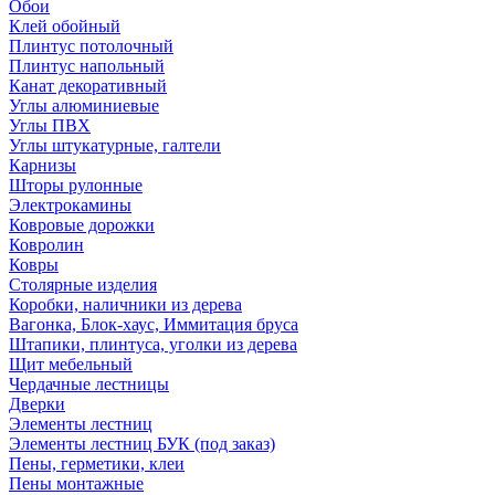
Обои
Клей обойный
Плинтус потолочный
Плинтус напольный
Канат декоративный
Углы алюминиевые
Углы ПВХ
Углы штукатурные, галтели
Карнизы
Шторы рулонные
Электрокамины
Ковровые дорожки
Ковролин
Ковры
Столярные изделия
Коробки, наличники из дерева
Вагонка, Блок-хаус, Иммитация бруса
Штапики, плинтуса, уголки из дерева
Щит мебельный
Чердачные лестницы
Дверки
Элементы лестниц
Элементы лестниц БУК (под заказ)
Пены, герметики, клеи
Пены монтажные