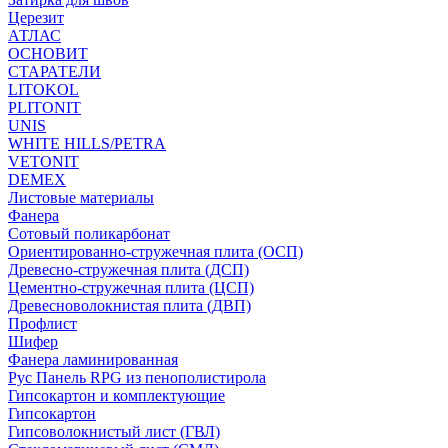
Церезит
АТЛАС
ОСНОВИТ
СТАРАТЕЛИ
LITOKOL
PLITONIT
UNIS
WHITE HILLS/PETRA
VETONIT
DEMEX
Листовые материалы
Фанера
Сотовый поликарбонат
Ориентированно-стружечная плита (ОСП)
Древесно-стружечная плита (ДСП)
Цементно-стружечная плита (ЦСП)
Древесноволокнистая плита (ДВП)
Профлист
Шифер
Фанера ламинированная
Рус Панель RPG из пенополистирола
Гипсокартон и комплектующие
Гипсокартон
Гипсоволокнистый лист (ГВЛ)