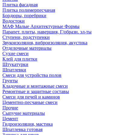
Плитка фасадная
Плитка полимерпесчаная
Бордюры, поребрики
Водостоки
МАФ Малые Архитектурные Формы
Парапет. плиты, навершия, Г/образн. эл-ты
Ступени, подступенки
Звукоизоляция, виброизоляция, акустика
Отделочные материалы
Сухие смеси
Клей для плитки
Штукатурки
Шпатлевки
Смеси для устройства полов
Грунты
Кладочные и монтажные смеси
Ремонтные и защитные составы
Смеси для печей и каминов
Цементно-песчаные смеси
Прочие
Сыпучие материалы
Цемент
Гидроизоляция, мастика
Шпатлевка готовая
Затирка для швов