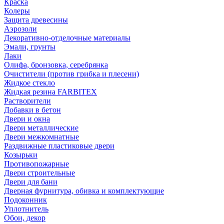
Краска
Колеры
Защита древесины
Аэрозоли
Декоративно-отделочные материалы
Эмали, грунты
Лаки
Олифа, бронзовка, серебрянка
Очистители (против грибка и плесени)
Жидкое стекло
Жидкая резина FARBITEX
Растворители
Добавки в бетон
Двери и окна
Двери металлические
Двери межкомнатные
Раздвижные пластиковые двери
Козырьки
Противопожарные
Двери строительные
Двери для бани
Дверная фурнитура, обивка и комплектующие
Подоконник
Уплотнитель
Обои, декор