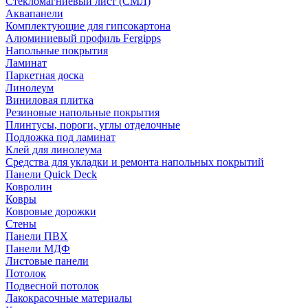
Стекломагниевый лист (СМЛ)
Аквапанели
Комплектующие для гипсокартона
Алюминиевый профиль Fergipps
Напольные покрытия
Ламинат
Паркетная доска
Линолеум
Виниловая плитка
Резиновые напольные покрытия
Плинтусы, пороги, углы отделочные
Подложка под ламинат
Клей для линолеума
Средства для укладки и ремонта напольных покрытий
Панели Quick Deck
Ковролин
Ковры
Ковровые дорожки
Стены
Панели ПВХ
Панели МДФ
Листовые панели
Потолок
Подвесной потолок
Лакокрасочные материалы