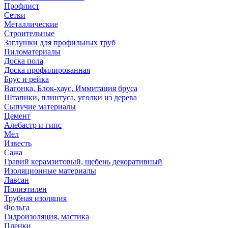
Профлист
Сетки
Металлические
Строительные
Заглушки для профильных труб
Пиломатериалы
Доска пола
Доска профилированная
Брус и рейка
Вагонка, Блок-хаус, Иммитация бруса
Штапики, плинтуса, уголки из дерева
Сыпучие материалы
Цемент
Алебастр и гипс
Мел
Известь
Сажа
Гравий керамзитовый, щебень декоративный
Изоляционные материалы
Лавсан
Полиэтилен
Трубная изоляция
Фольга
Гидроизоляция, мастика
Пленки