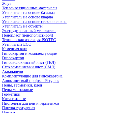
Жгут
Теплоизоляционные материалы
Утеплитель на основе базальта
Утеплитель на основе кварца
Утеплитель на основе стекловолокна
Утеплитель на объекты
Экструдированный утеплитель
Пенопласт (пенополистирол)
Техническая изоляция ISOTEC
Утеплитель ECO
Каменная вата
Гипсокартон и комплектующие
Гипсокартон
Гипсоволокнистый лист (ГВЛ)
Стекломагниевый лист (СМЛ)
Аквапанели
Комплектующие для гипсокартона
Алюминиевый профиль Fergipps
Пены, герметики, клеи
Пены монтажные
Герметики
Клеи готовые
Пистолеты для пен и герметиков
Плитка тротуарная
Плитка