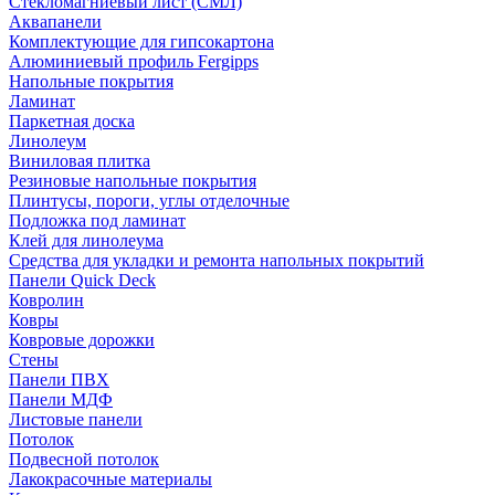
Стекломагниевый лист (СМЛ)
Аквапанели
Комплектующие для гипсокартона
Алюминиевый профиль Fergipps
Напольные покрытия
Ламинат
Паркетная доска
Линолеум
Виниловая плитка
Резиновые напольные покрытия
Плинтусы, пороги, углы отделочные
Подложка под ламинат
Клей для линолеума
Средства для укладки и ремонта напольных покрытий
Панели Quick Deck
Ковролин
Ковры
Ковровые дорожки
Стены
Панели ПВХ
Панели МДФ
Листовые панели
Потолок
Подвесной потолок
Лакокрасочные материалы