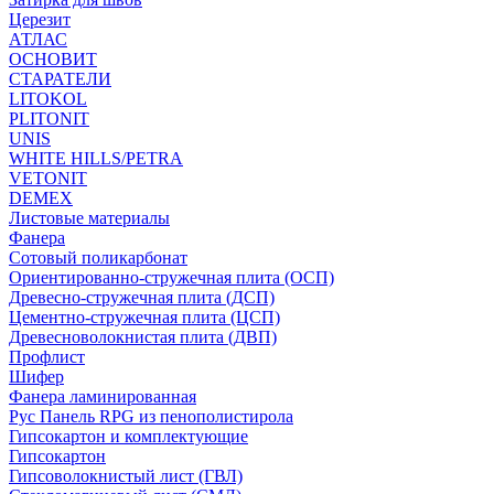
Церезит
АТЛАС
ОСНОВИТ
СТАРАТЕЛИ
LITOKOL
PLITONIT
UNIS
WHITE HILLS/PETRA
VETONIT
DEMEX
Листовые материалы
Фанера
Сотовый поликарбонат
Ориентированно-стружечная плита (ОСП)
Древесно-стружечная плита (ДСП)
Цементно-стружечная плита (ЦСП)
Древесноволокнистая плита (ДВП)
Профлист
Шифер
Фанера ламинированная
Рус Панель RPG из пенополистирола
Гипсокартон и комплектующие
Гипсокартон
Гипсоволокнистый лист (ГВЛ)