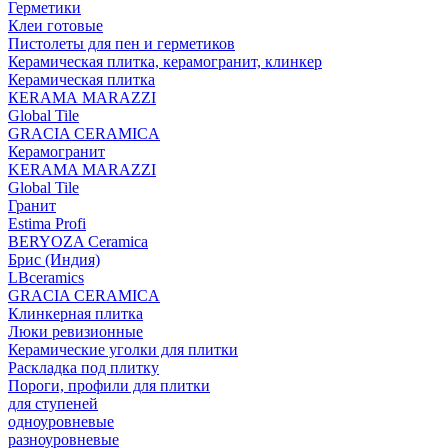
Герметики
Клеи готовые
Пистолеты для пен и герметиков
Керамическая плитка, керамогранит, клинкер
Керамическая плитка
КЕRАМА MARAZZI
Global Tile
GRACIA CERAMICA
Керамогранит
KERAMA MARAZZI
Global Tile
Гранит
Estima Profi
BERYOZA Ceramica
Брис (Индия)
LBceramics
GRACIA CERAMICA
Клинкерная плитка
Люки ревизионные
Керамические уголки для плитки
Раскладка под плитку
Пороги, профили для плитки
для ступеней
одноуровневые
разноуровневые