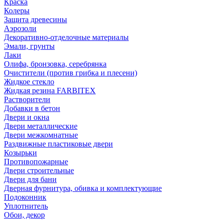
Краска
Колеры
Защита древесины
Аэрозоли
Декоративно-отделочные материалы
Эмали, грунты
Лаки
Олифа, бронзовка, серебрянка
Очистители (против грибка и плесени)
Жидкое стекло
Жидкая резина FARBITEX
Растворители
Добавки в бетон
Двери и окна
Двери металлические
Двери межкомнатные
Раздвижные пластиковые двери
Козырьки
Противопожарные
Двери строительные
Двери для бани
Дверная фурнитура, обивка и комплектующие
Подоконник
Уплотнитель
Обои, декор