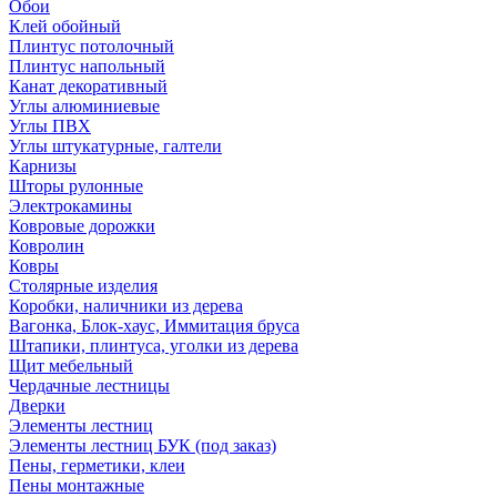
Обои
Клей обойный
Плинтус потолочный
Плинтус напольный
Канат декоративный
Углы алюминиевые
Углы ПВХ
Углы штукатурные, галтели
Карнизы
Шторы рулонные
Электрокамины
Ковровые дорожки
Ковролин
Ковры
Столярные изделия
Коробки, наличники из дерева
Вагонка, Блок-хаус, Иммитация бруса
Штапики, плинтуса, уголки из дерева
Щит мебельный
Чердачные лестницы
Дверки
Элементы лестниц
Элементы лестниц БУК (под заказ)
Пены, герметики, клеи
Пены монтажные