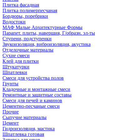
Плитка фасадная
Плитка полимерпесчаная
Бордюры, поребрики
Водостоки
МАФ Малые Архитектурные Формы
Парапет. плиты, навершия, Г/образн. эл-ты
Ступени, подступенки
Звукоизоляция, виброизоляция, акустика
Отделочные материалы
Сухие смеси
Клей для плитки
Штукатурки
Шпатлевки
Смеси для устройства полов
Грунты
Кладочные и монтажные смеси
Ремонтные и защитные составы
Смеси для печей и каминов
Цементно-песчаные смеси
Прочие
Сыпучие материалы
Цемент
Гидроизоляция, мастика
Шпатлевка готовая
Затирка для швов