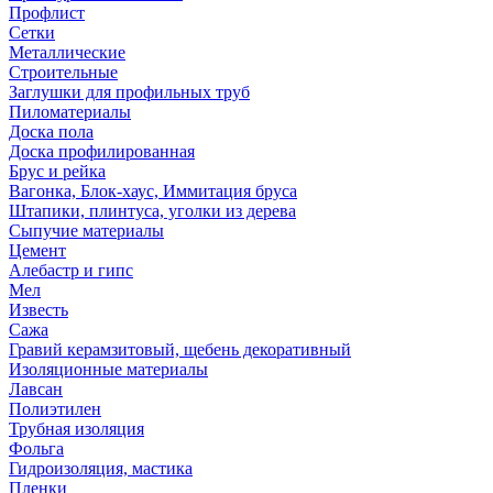
Профлист
Сетки
Металлические
Строительные
Заглушки для профильных труб
Пиломатериалы
Доска пола
Доска профилированная
Брус и рейка
Вагонка, Блок-хаус, Иммитация бруса
Штапики, плинтуса, уголки из дерева
Сыпучие материалы
Цемент
Алебастр и гипс
Мел
Известь
Сажа
Гравий керамзитовый, щебень декоративный
Изоляционные материалы
Лавсан
Полиэтилен
Трубная изоляция
Фольга
Гидроизоляция, мастика
Пленки