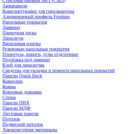
Стекломагниевый лист (СМЛ)
Аквапанели
Комплектующие для гипсокартона
Алюминиевый профиль Fergipps
Напольные покрытия
Ламинат
Паркетная доска
Линолеум
Виниловая плитка
Резиновые напольные покрытия
Плинтусы, пороги, углы отделочные
Подложка под ламинат
Клей для линолеума
Средства для укладки и ремонта напольных покрытий
Панели Quick Deck
Ковролин
Ковры
Ковровые дорожки
Стены
Панели ПВХ
Панели МДФ
Листовые панели
Потолок
Подвесной потолок
Лакокрасочные материалы