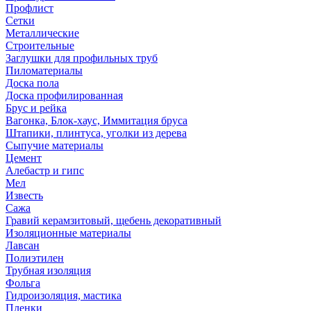
Профлист
Сетки
Металлические
Строительные
Заглушки для профильных труб
Пиломатериалы
Доска пола
Доска профилированная
Брус и рейка
Вагонка, Блок-хаус, Иммитация бруса
Штапики, плинтуса, уголки из дерева
Сыпучие материалы
Цемент
Алебастр и гипс
Мел
Известь
Сажа
Гравий керамзитовый, щебень декоративный
Изоляционные материалы
Лавсан
Полиэтилен
Трубная изоляция
Фольга
Гидроизоляция, мастика
Пленки