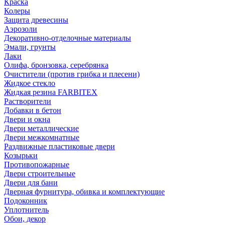
Краска
Колеры
Защита древесины
Аэрозоли
Декоративно-отделочные материалы
Эмали, грунты
Лаки
Олифа, бронзовка, серебрянка
Очистители (против грибка и плесени)
Жидкое стекло
Жидкая резина FARBITEX
Растворители
Добавки в бетон
Двери и окна
Двери металлические
Двери межкомнатные
Раздвижные пластиковые двери
Козырьки
Противопожарные
Двери строительные
Двери для бани
Дверная фурнитура, обивка и комплектующие
Подоконник
Уплотнитель
Обои, декор