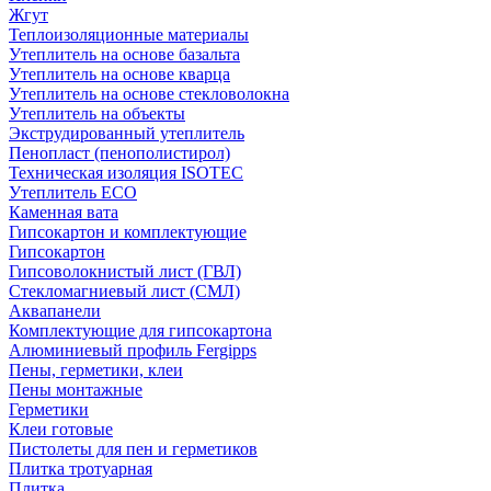
Жгут
Теплоизоляционные материалы
Утеплитель на основе базальта
Утеплитель на основе кварца
Утеплитель на основе стекловолокна
Утеплитель на объекты
Экструдированный утеплитель
Пенопласт (пенополистирол)
Техническая изоляция ISOTEC
Утеплитель ECO
Каменная вата
Гипсокартон и комплектующие
Гипсокартон
Гипсоволокнистый лист (ГВЛ)
Стекломагниевый лист (СМЛ)
Аквапанели
Комплектующие для гипсокартона
Алюминиевый профиль Fergipps
Пены, герметики, клеи
Пены монтажные
Герметики
Клеи готовые
Пистолеты для пен и герметиков
Плитка тротуарная
Плитка