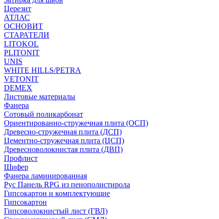
Церезит
АТЛАС
ОСНОВИТ
СТАРАТЕЛИ
LITOKOL
PLITONIT
UNIS
WHITE HILLS/PETRA
VETONIT
DEMEX
Листовые материалы
Фанера
Сотовый поликарбонат
Ориентированно-стружечная плита (ОСП)
Древесно-стружечная плита (ДСП)
Цементно-стружечная плита (ЦСП)
Древесноволокнистая плита (ДВП)
Профлист
Шифер
Фанера ламинированная
Рус Панель RPG из пенополистирола
Гипсокартон и комплектующие
Гипсокартон
Гипсоволокнистый лист (ГВЛ)