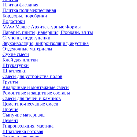
Плитка фасадная
Плитка полимерпесчаная
Бордюры, поребрики
Водостоки
МАФ Малые Архитектурные Формы
Парапет. плиты, навершия, Г/образн. эл-ты
Ступени, подступенки
Звукоизоляция, виброизоляция, акустика
Отделочные материалы
Сухие смеси
Клей для плитки
Штукатурки
Шпатлевки
Смеси для устройства полов
Грунты
Кладочные и монтажные смеси
Ремонтные и защитные составы
Смеси для печей и каминов
Цементно-песчаные смеси
Прочие
Сыпучие материалы
Цемент
Гидроизоляция, мастика
Шпатлевка готовая
Затирка для швов