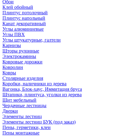
Обои
Клей обойный
Плинтус потолочный
Плинтус напольный
Канат декоративный
Углы алюминиевые
Углы ПВХ
Углы штукатурные, галтели
Карнизы
Шторы рулонные
Электрокамины
Ковровые дорожки
Ковролин
Ковры
Столярные изделия
Коробки, наличники из дерева
Вагонка, Блок-хаус, Иммитация бруса
Штапики, плинтуса, уголки из дерева
Щит мебельный
Чердачные лестницы
Дверки
Элементы лестниц
Элементы лестниц БУК (под заказ)
Пены, герметики, клеи
Пены монтажные