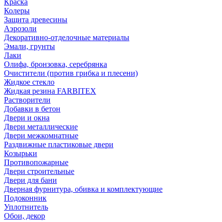
Краска
Колеры
Защита древесины
Аэрозоли
Декоративно-отделочные материалы
Эмали, грунты
Лаки
Олифа, бронзовка, серебрянка
Очистители (против грибка и плесени)
Жидкое стекло
Жидкая резина FARBITEX
Растворители
Добавки в бетон
Двери и окна
Двери металлические
Двери межкомнатные
Раздвижные пластиковые двери
Козырьки
Противопожарные
Двери строительные
Двери для бани
Дверная фурнитура, обивка и комплектующие
Подоконник
Уплотнитель
Обои, декор