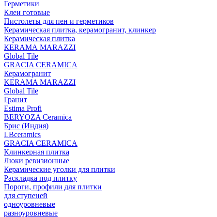
Герметики
Клеи готовые
Пистолеты для пен и герметиков
Керамическая плитка, керамогранит, клинкер
Керамическая плитка
КЕRАМА MARAZZI
Global Tile
GRACIA CERAMICA
Керамогранит
KERAMA MARAZZI
Global Tile
Гранит
Estima Profi
BERYOZA Ceramica
Брис (Индия)
LBceramics
GRACIA CERAMICA
Клинкерная плитка
Люки ревизионные
Керамические уголки для плитки
Раскладка под плитку
Пороги, профили для плитки
для ступеней
одноуровневые
разноуровневые