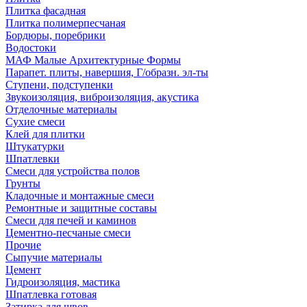
Плитка фасадная
Плитка полимерпесчаная
Бордюры, поребрики
Водостоки
МАФ Малые Архитектурные Формы
Парапет. плиты, навершия, Г/образн. эл-ты
Ступени, подступенки
Звукоизоляция, виброизоляция, акустика
Отделочные материалы
Сухие смеси
Клей для плитки
Штукатурки
Шпатлевки
Смеси для устройства полов
Грунты
Кладочные и монтажные смеси
Ремонтные и защитные составы
Смеси для печей и каминов
Цементно-песчаные смеси
Прочие
Сыпучие материалы
Цемент
Гидроизоляция, мастика
Шпатлевка готовая
Затирка для швов