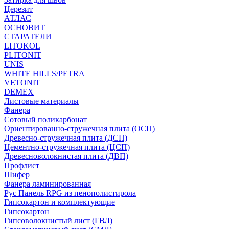
Церезит
АТЛАС
ОСНОВИТ
СТАРАТЕЛИ
LITOKOL
PLITONIT
UNIS
WHITE HILLS/PETRA
VETONIT
DEMEX
Листовые материалы
Фанера
Сотовый поликарбонат
Ориентированно-стружечная плита (ОСП)
Древесно-стружечная плита (ДСП)
Цементно-стружечная плита (ЦСП)
Древесноволокнистая плита (ДВП)
Профлист
Шифер
Фанера ламинированная
Рус Панель RPG из пенополистирола
Гипсокартон и комплектующие
Гипсокартон
Гипсоволокнистый лист (ГВЛ)