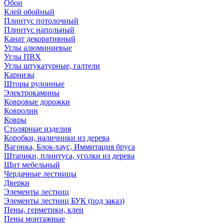
Обои
Клей обойный
Плинтус потолочный
Плинтус напольный
Канат декоративный
Углы алюминиевые
Углы ПВХ
Углы штукатурные, галтели
Карнизы
Шторы рулонные
Электрокамины
Ковровые дорожки
Ковролин
Ковры
Столярные изделия
Коробки, наличники из дерева
Вагонка, Блок-хаус, Иммитация бруса
Штапики, плинтуса, уголки из дерева
Щит мебельный
Чердачные лестницы
Дверки
Элементы лестниц
Элементы лестниц БУК (под заказ)
Пены, герметики, клеи
Пены монтажные