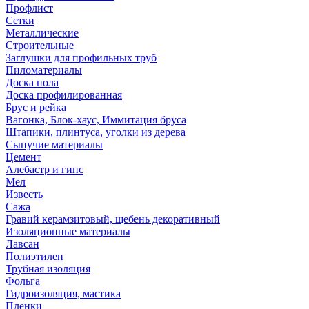
Профлист
Сетки
Металлические
Строительные
Заглушки для профильных труб
Пиломатериалы
Доска пола
Доска профилированная
Брус и рейка
Вагонка, Блок-хаус, Иммитация бруса
Штапики, плинтуса, уголки из дерева
Сыпучие материалы
Цемент
Алебастр и гипс
Мел
Известь
Сажа
Гравий керамзитовый, щебень декоративный
Изоляционные материалы
Лавсан
Полиэтилен
Трубная изоляция
Фольга
Гидроизоляция, мастика
Пленки