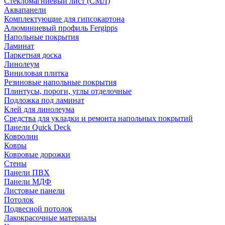
Стекломагниевый лист (СМЛ)
Аквапанели
Комплектующие для гипсокартона
Алюминиевый профиль Fergipps
Напольные покрытия
Ламинат
Паркетная доска
Линолеум
Виниловая плитка
Резиновые напольные покрытия
Плинтусы, пороги, углы отделочные
Подложка под ламинат
Клей для линолеума
Средства для укладки и ремонта напольных покрытий
Панели Quick Deck
Ковролин
Ковры
Ковровые дорожки
Стены
Панели ПВХ
Панели МДФ
Листовые панели
Потолок
Подвесной потолок
Лакокрасочные материалы