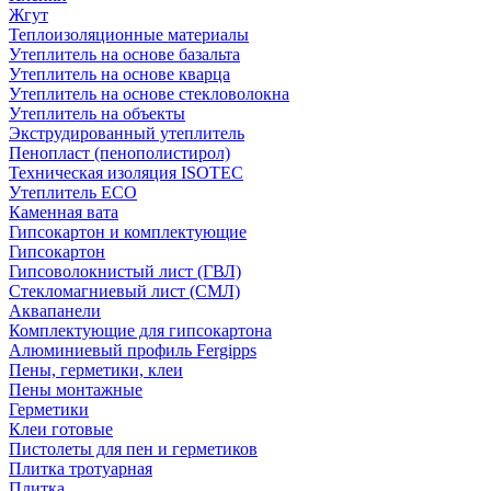
Жгут
Теплоизоляционные материалы
Утеплитель на основе базальта
Утеплитель на основе кварца
Утеплитель на основе стекловолокна
Утеплитель на объекты
Экструдированный утеплитель
Пенопласт (пенополистирол)
Техническая изоляция ISOTEC
Утеплитель ECO
Каменная вата
Гипсокартон и комплектующие
Гипсокартон
Гипсоволокнистый лист (ГВЛ)
Стекломагниевый лист (СМЛ)
Аквапанели
Комплектующие для гипсокартона
Алюминиевый профиль Fergipps
Пены, герметики, клеи
Пены монтажные
Герметики
Клеи готовые
Пистолеты для пен и герметиков
Плитка тротуарная
Плитка