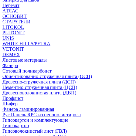
Церезит
АТЛАС
ОСНОВИТ
СТАРАТЕЛИ
LITOKOL
PLITONIT
UNIS
WHITE HILLS/PETRA
VETONIT
DEMEX
Листовые материалы
Фанера
Сотовый поликарбонат
Ориентированно-стружечная плита (ОСП)
Древесно-стружечная плита (ДСП)
Цементно-стружечная плита (ЦСП)
Древесноволокнистая плита (ДВП)
Профлист
Шифер
Фанера ламинированная
Рус Панель RPG из пенополистирола
Гипсокартон и комплектующие
Гипсокартон
Гипсоволокнистый лист (ГВЛ)