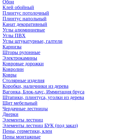
Обои
Клей обойный
Плинтус потолочный
Плинтус напольный
Канат декоративный
Углы алюминиевые
Углы ПВХ
Углы штукатурные, галтели
Карнизы
Шторы рулонные
Электрокамины
Ковровые дорожки
Ковролин
Ковры
Столярные изделия
Коробки, наличники из дерева
Вагонка, Блок-хаус, Иммитация бруса
Штапики, плинтуса, уголки из дерева
Щит мебельный
Чердачные лестницы
Дверки
Элементы лестниц
Элементы лестниц БУК (под заказ)
Пены, герметики, клеи
Пены монтажные