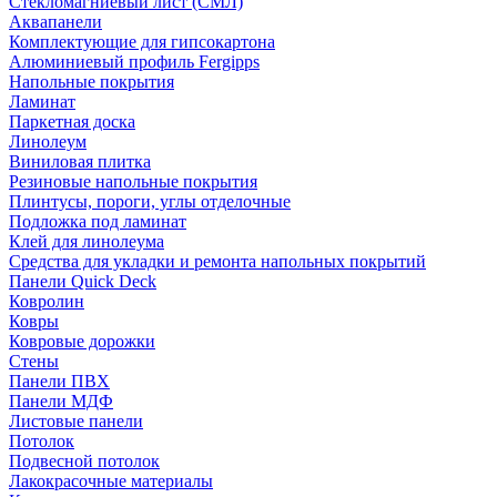
Стекломагниевый лист (СМЛ)
Аквапанели
Комплектующие для гипсокартона
Алюминиевый профиль Fergipps
Напольные покрытия
Ламинат
Паркетная доска
Линолеум
Виниловая плитка
Резиновые напольные покрытия
Плинтусы, пороги, углы отделочные
Подложка под ламинат
Клей для линолеума
Средства для укладки и ремонта напольных покрытий
Панели Quick Deck
Ковролин
Ковры
Ковровые дорожки
Стены
Панели ПВХ
Панели МДФ
Листовые панели
Потолок
Подвесной потолок
Лакокрасочные материалы