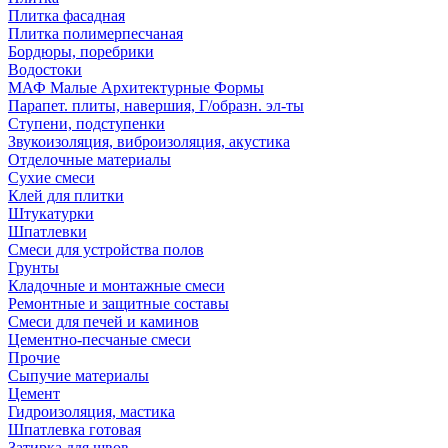
Плитка фасадная
Плитка полимерпесчаная
Бордюры, поребрики
Водостоки
МАФ Малые Архитектурные Формы
Парапет. плиты, навершия, Г/образн. эл-ты
Ступени, подступенки
Звукоизоляция, виброизоляция, акустика
Отделочные материалы
Сухие смеси
Клей для плитки
Штукатурки
Шпатлевки
Смеси для устройства полов
Грунты
Кладочные и монтажные смеси
Ремонтные и защитные составы
Смеси для печей и каминов
Цементно-песчаные смеси
Прочие
Сыпучие материалы
Цемент
Гидроизоляция, мастика
Шпатлевка готовая
Затирка для швов