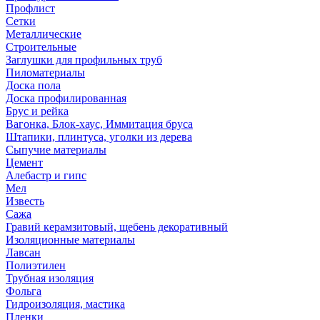
Профлист
Сетки
Металлические
Строительные
Заглушки для профильных труб
Пиломатериалы
Доска пола
Доска профилированная
Брус и рейка
Вагонка, Блок-хаус, Иммитация бруса
Штапики, плинтуса, уголки из дерева
Сыпучие материалы
Цемент
Алебастр и гипс
Мел
Известь
Сажа
Гравий керамзитовый, щебень декоративный
Изоляционные материалы
Лавсан
Полиэтилен
Трубная изоляция
Фольга
Гидроизоляция, мастика
Пленки