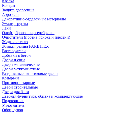
Краска
Колеры
Защита древесины
Аэрозоли
Декоративно-отделочные материалы
Эмали, грунты
Лаки
Олифа, бронзовка, серебрянка
Очистители (против грибка и плесени)
Жидкое стекло
Жидкая резина FARBITEX
Растворители
Добавки в бетон
Двери и окна
Двери металлические
Двери межкомнатные
Раздвижные пластиковые двери
Козырьки
Противопожарные
Двери строительные
Двери для бани
Дверная фурнитура, обивка и комплектующие
Подоконник
Уплотнитель
Обои, декор