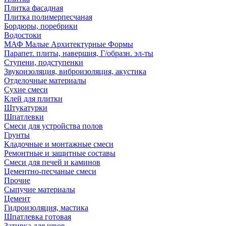
Плитка фасадная
Плитка полимерпесчаная
Бордюры, поребрики
Водостоки
МАФ Малые Архитектурные Формы
Парапет. плиты, навершия, Г/образн. эл-ты
Ступени, подступенки
Звукоизоляция, виброизоляция, акустика
Отделочные материалы
Сухие смеси
Клей для плитки
Штукатурки
Шпатлевки
Смеси для устройства полов
Грунты
Кладочные и монтажные смеси
Ремонтные и защитные составы
Смеси для печей и каминов
Цементно-песчаные смеси
Прочие
Сыпучие материалы
Цемент
Гидроизоляция, мастика
Шпатлевка готовая
Затирка для швов