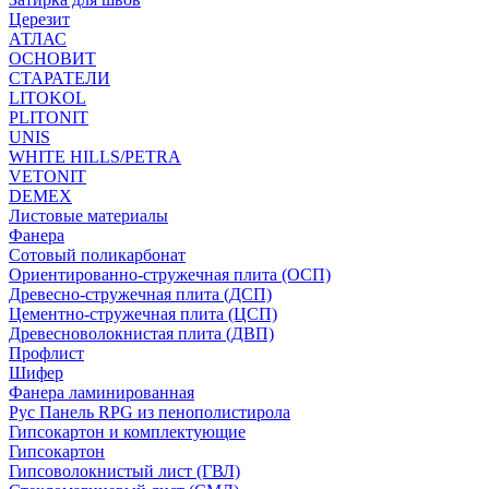
Церезит
АТЛАС
ОСНОВИТ
СТАРАТЕЛИ
LITOKOL
PLITONIT
UNIS
WHITE HILLS/PETRA
VETONIT
DEMEX
Листовые материалы
Фанера
Сотовый поликарбонат
Ориентированно-стружечная плита (ОСП)
Древесно-стружечная плита (ДСП)
Цементно-стружечная плита (ЦСП)
Древесноволокнистая плита (ДВП)
Профлист
Шифер
Фанера ламинированная
Рус Панель RPG из пенополистирола
Гипсокартон и комплектующие
Гипсокартон
Гипсоволокнистый лист (ГВЛ)