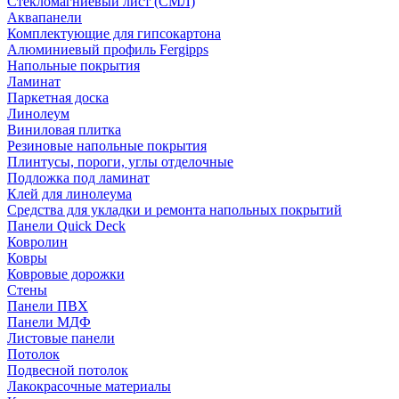
Стекломагниевый лист (СМЛ)
Аквапанели
Комплектующие для гипсокартона
Алюминиевый профиль Fergipps
Напольные покрытия
Ламинат
Паркетная доска
Линолеум
Виниловая плитка
Резиновые напольные покрытия
Плинтусы, пороги, углы отделочные
Подложка под ламинат
Клей для линолеума
Средства для укладки и ремонта напольных покрытий
Панели Quick Deck
Ковролин
Ковры
Ковровые дорожки
Стены
Панели ПВХ
Панели МДФ
Листовые панели
Потолок
Подвесной потолок
Лакокрасочные материалы