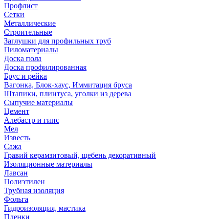
Профлист
Сетки
Металлические
Строительные
Заглушки для профильных труб
Пиломатериалы
Доска пола
Доска профилированная
Брус и рейка
Вагонка, Блок-хаус, Иммитация бруса
Штапики, плинтуса, уголки из дерева
Сыпучие материалы
Цемент
Алебастр и гипс
Мел
Известь
Сажа
Гравий керамзитовый, щебень декоративный
Изоляционные материалы
Лавсан
Полиэтилен
Трубная изоляция
Фольга
Гидроизоляция, мастика
Пленки