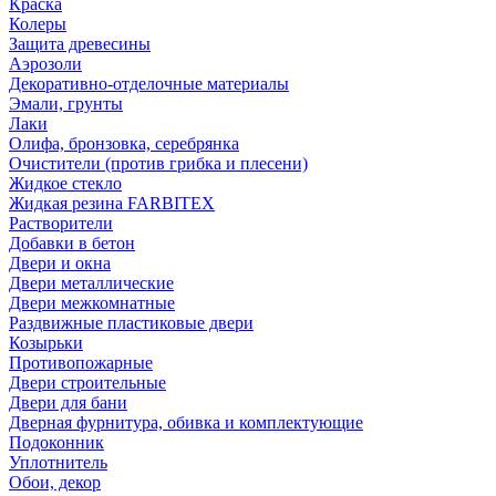
Краска
Колеры
Защита древесины
Аэрозоли
Декоративно-отделочные материалы
Эмали, грунты
Лаки
Олифа, бронзовка, серебрянка
Очистители (против грибка и плесени)
Жидкое стекло
Жидкая резина FARBITEX
Растворители
Добавки в бетон
Двери и окна
Двери металлические
Двери межкомнатные
Раздвижные пластиковые двери
Козырьки
Противопожарные
Двери строительные
Двери для бани
Дверная фурнитура, обивка и комплектующие
Подоконник
Уплотнитель
Обои, декор