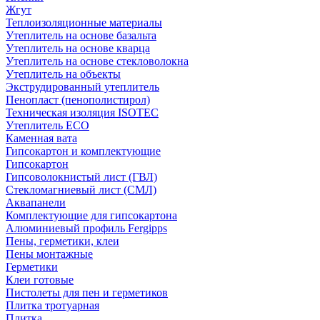
Жгут
Теплоизоляционные материалы
Утеплитель на основе базальта
Утеплитель на основе кварца
Утеплитель на основе стекловолокна
Утеплитель на объекты
Экструдированный утеплитель
Пенопласт (пенополистирол)
Техническая изоляция ISOTEC
Утеплитель ECO
Каменная вата
Гипсокартон и комплектующие
Гипсокартон
Гипсоволокнистый лист (ГВЛ)
Стекломагниевый лист (СМЛ)
Аквапанели
Комплектующие для гипсокартона
Алюминиевый профиль Fergipps
Пены, герметики, клеи
Пены монтажные
Герметики
Клеи готовые
Пистолеты для пен и герметиков
Плитка тротуарная
Плитка