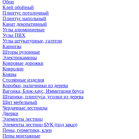
Обои
Клей обойный
Плинтус потолочный
Плинтус напольный
Канат декоративный
Углы алюминиевые
Углы ПВХ
Углы штукатурные, галтели
Карнизы
Шторы рулонные
Электрокамины
Ковровые дорожки
Ковролин
Ковры
Столярные изделия
Коробки, наличники из дерева
Вагонка, Блок-хаус, Иммитация бруса
Штапики, плинтуса, уголки из дерева
Щит мебельный
Чердачные лестницы
Дверки
Элементы лестниц
Элементы лестниц БУК (под заказ)
Пены, герметики, клеи
Пены монтажные