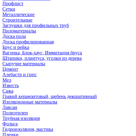
Профлист
Сетки
Металлические
Строительные
Заглушки для профильных труб
Пиломатериалы
Доска пола
Доска профилированная
Брус и рейка
Вагонка, Блок-хаус, Иммитация бруса
Штапики, плинтуса, уголки из дерева
Сыпучие материалы
Цемент
Алебастр и гипс
Мел
Известь
Сажа
Гравий керамзитовый, щебень декоративный
Изоляционные материалы
Лавсан
Полиэтилен
Трубная изоляция
Фольга
Гидроизоляция, мастика
Пленки