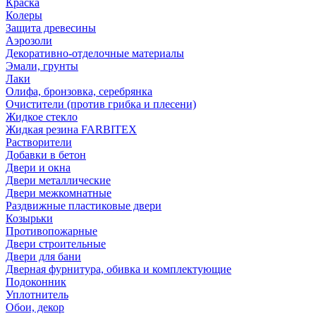
Краска
Колеры
Защита древесины
Аэрозоли
Декоративно-отделочные материалы
Эмали, грунты
Лаки
Олифа, бронзовка, серебрянка
Очистители (против грибка и плесени)
Жидкое стекло
Жидкая резина FARBITEX
Растворители
Добавки в бетон
Двери и окна
Двери металлические
Двери межкомнатные
Раздвижные пластиковые двери
Козырьки
Противопожарные
Двери строительные
Двери для бани
Дверная фурнитура, обивка и комплектующие
Подоконник
Уплотнитель
Обои, декор