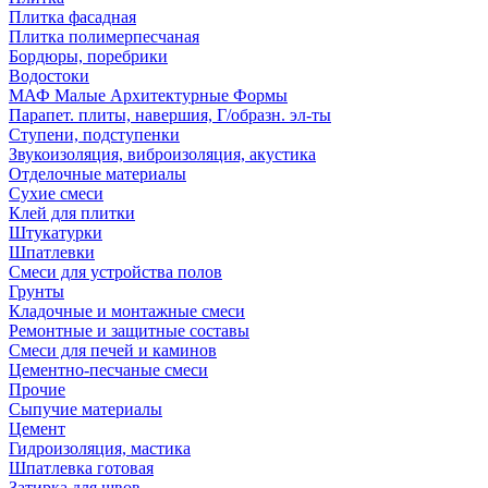
Плитка фасадная
Плитка полимерпесчаная
Бордюры, поребрики
Водостоки
МАФ Малые Архитектурные Формы
Парапет. плиты, навершия, Г/образн. эл-ты
Ступени, подступенки
Звукоизоляция, виброизоляция, акустика
Отделочные материалы
Сухие смеси
Клей для плитки
Штукатурки
Шпатлевки
Смеси для устройства полов
Грунты
Кладочные и монтажные смеси
Ремонтные и защитные составы
Смеси для печей и каминов
Цементно-песчаные смеси
Прочие
Сыпучие материалы
Цемент
Гидроизоляция, мастика
Шпатлевка готовая
Затирка для швов