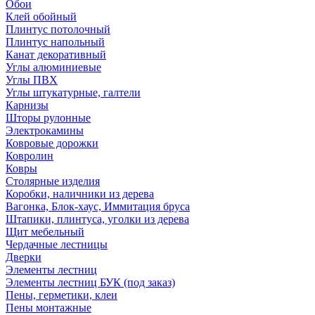
Обои
Клей обойный
Плинтус потолочный
Плинтус напольный
Канат декоративный
Углы алюминиевые
Углы ПВХ
Углы штукатурные, галтели
Карнизы
Шторы рулонные
Электрокамины
Ковровые дорожки
Ковролин
Ковры
Столярные изделия
Коробки, наличники из дерева
Вагонка, Блок-хаус, Иммитация бруса
Штапики, плинтуса, уголки из дерева
Щит мебельный
Чердачные лестницы
Дверки
Элементы лестниц
Элементы лестниц БУК (под заказ)
Пены, герметики, клеи
Пены монтажные