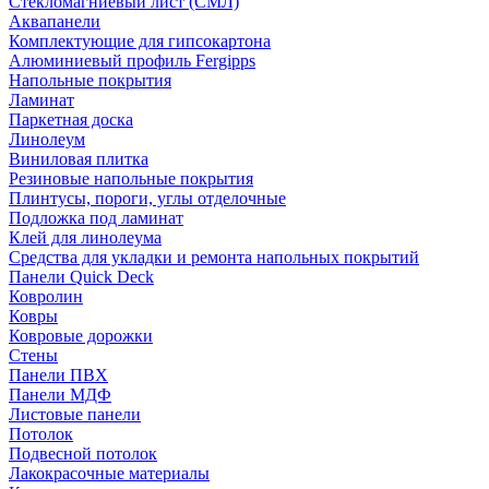
Стекломагниевый лист (СМЛ)
Аквапанели
Комплектующие для гипсокартона
Алюминиевый профиль Fergipps
Напольные покрытия
Ламинат
Паркетная доска
Линолеум
Виниловая плитка
Резиновые напольные покрытия
Плинтусы, пороги, углы отделочные
Подложка под ламинат
Клей для линолеума
Средства для укладки и ремонта напольных покрытий
Панели Quick Deck
Ковролин
Ковры
Ковровые дорожки
Стены
Панели ПВХ
Панели МДФ
Листовые панели
Потолок
Подвесной потолок
Лакокрасочные материалы