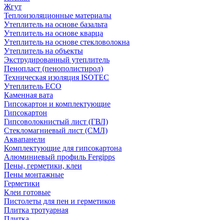
Жгут
Теплоизоляционные материалы
Утеплитель на основе базальта
Утеплитель на основе кварца
Утеплитель на основе стекловолокна
Утеплитель на объекты
Экструдированный утеплитель
Пенопласт (пенополистирол)
Техническая изоляция ISOTEC
Утеплитель ECO
Каменная вата
Гипсокартон и комплектующие
Гипсокартон
Гипсоволокнистый лист (ГВЛ)
Стекломагниевый лист (СМЛ)
Аквапанели
Комплектующие для гипсокартона
Алюминиевый профиль Fergipps
Пены, герметики, клеи
Пены монтажные
Герметики
Клеи готовые
Пистолеты для пен и герметиков
Плитка тротуарная
Плитка