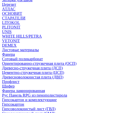
Церезит
АТЛАС
ОСНОВИТ
СТАРАТЕЛИ
LITOKOL
PLITONIT
UNIS
WHITE HILLS/PETRA
VETONIT
DEMEX
Листовые материалы
Фанера
Сотовый поликарбонат
Ориентированно-стружечная плита (ОСП)
Древесно-стружечная плита (ДСП)
Цементно-стружечная плита (ЦСП)
Древесноволокнистая плита (ДВП)
Профлист
Шифер
Фанера ламинированная
Рус Панель RPG из пенополистирола
Гипсокартон и комплектующие
Гипсокартон
Гипсоволокнистый лист (ГВЛ)