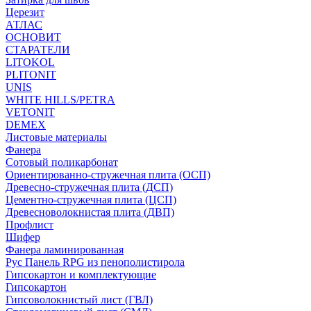
Церезит
АТЛАС
ОСНОВИТ
СТАРАТЕЛИ
LITOKOL
PLITONIT
UNIS
WHITE HILLS/PETRA
VETONIT
DEMEX
Листовые материалы
Фанера
Сотовый поликарбонат
Ориентированно-стружечная плита (ОСП)
Древесно-стружечная плита (ДСП)
Цементно-стружечная плита (ЦСП)
Древесноволокнистая плита (ДВП)
Профлист
Шифер
Фанера ламинированная
Рус Панель RPG из пенополистирола
Гипсокартон и комплектующие
Гипсокартон
Гипсоволокнистый лист (ГВЛ)