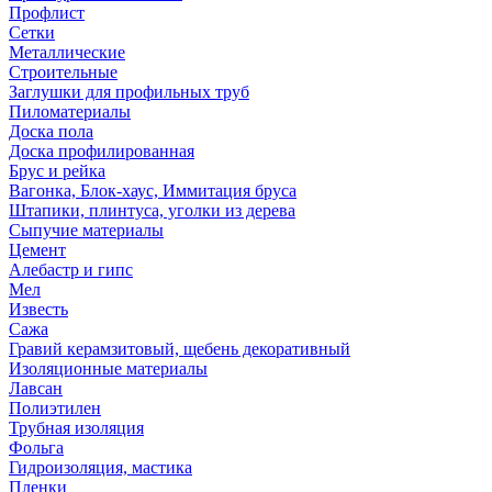
Профлист
Сетки
Металлические
Строительные
Заглушки для профильных труб
Пиломатериалы
Доска пола
Доска профилированная
Брус и рейка
Вагонка, Блок-хаус, Иммитация бруса
Штапики, плинтуса, уголки из дерева
Сыпучие материалы
Цемент
Алебастр и гипс
Мел
Известь
Сажа
Гравий керамзитовый, щебень декоративный
Изоляционные материалы
Лавсан
Полиэтилен
Трубная изоляция
Фольга
Гидроизоляция, мастика
Пленки