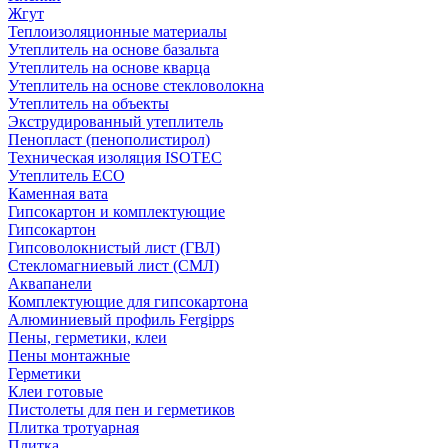
Жгут
Теплоизоляционные материалы
Утеплитель на основе базальта
Утеплитель на основе кварца
Утеплитель на основе стекловолокна
Утеплитель на объекты
Экструдированный утеплитель
Пенопласт (пенополистирол)
Техническая изоляция ISOTEC
Утеплитель ECO
Каменная вата
Гипсокартон и комплектующие
Гипсокартон
Гипсоволокнистый лист (ГВЛ)
Стекломагниевый лист (СМЛ)
Аквапанели
Комплектующие для гипсокартона
Алюминиевый профиль Fergipps
Пены, герметики, клеи
Пены монтажные
Герметики
Клеи готовые
Пистолеты для пен и герметиков
Плитка тротуарная
Плитка