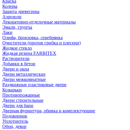
Краска
Колеры
Защита древесины
Аэрозоли
Декоративно-отделочные материалы
Эмали, грунты
Лаки
Олифа, бронзовка, серебрянка
Очистители (против грибка и плесени)
Жидкое стекло
Жидкая резина FARBITEX
Растворители
Добавки в бетон
Двери и окна
Двери металлические
Двери межкомнатные
Раздвижные пластиковые двери
Козырьки
Противопожарные
Двери строительные
Двери для бани
Дверная фурнитура, обивка и комплектующие
Подоконник
Уплотнитель
Обои, декор