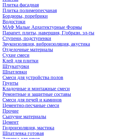
Плитка фасадная
Плитка полимерпесчаная
Бордюры, поребрики
Водостоки
МАФ Малые Архитектурные Формы
Парапет. плиты, навершия, Г/образн. эл-ты
Ступени, подступенки
Звукоизоляция, виброизоляция, акустика
Отделочные материалы
Сухие смеси
Клей для плитки
Штукатурки
Шпатлевки
Смеси для устройства полов
Грунты
Кладочные и монтажные смеси
Ремонтные и защитные составы
Смеси для печей и каминов
Цементно-песчаные смеси
Прочие
Сыпучие материалы
Цемент
Гидроизоляция, мастика
Шпатлевка готовая
Затирка для швов