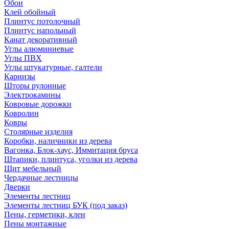
Обои
Клей обойный
Плинтус потолочный
Плинтус напольный
Канат декоративный
Углы алюминиевые
Углы ПВХ
Углы штукатурные, галтели
Карнизы
Шторы рулонные
Электрокамины
Ковровые дорожки
Ковролин
Ковры
Столярные изделия
Коробки, наличники из дерева
Вагонка, Блок-хаус, Иммитация бруса
Штапики, плинтуса, уголки из дерева
Щит мебельный
Чердачные лестницы
Дверки
Элементы лестниц
Элементы лестниц БУК (под заказ)
Пены, герметики, клеи
Пены монтажные