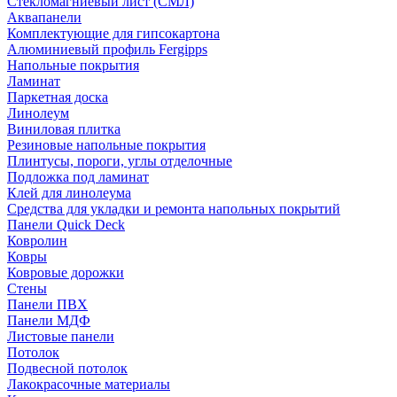
Стекломагниевый лист (СМЛ)
Аквапанели
Комплектующие для гипсокартона
Алюминиевый профиль Fergipps
Напольные покрытия
Ламинат
Паркетная доска
Линолеум
Виниловая плитка
Резиновые напольные покрытия
Плинтусы, пороги, углы отделочные
Подложка под ламинат
Клей для линолеума
Средства для укладки и ремонта напольных покрытий
Панели Quick Deck
Ковролин
Ковры
Ковровые дорожки
Стены
Панели ПВХ
Панели МДФ
Листовые панели
Потолок
Подвесной потолок
Лакокрасочные материалы