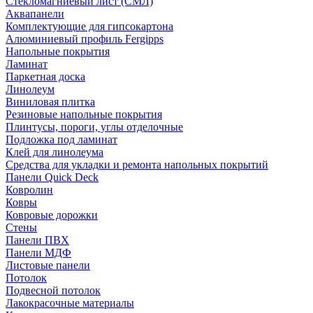
Стекломагниевый лист (СМЛ)
Аквапанели
Комплектующие для гипсокартона
Алюминиевый профиль Fergipps
Напольные покрытия
Ламинат
Паркетная доска
Линолеум
Виниловая плитка
Резиновые напольные покрытия
Плинтусы, пороги, углы отделочные
Подложка под ламинат
Клей для линолеума
Средства для укладки и ремонта напольных покрытий
Панели Quick Deck
Ковролин
Ковры
Ковровые дорожки
Стены
Панели ПВХ
Панели МДФ
Листовые панели
Потолок
Подвесной потолок
Лакокрасочные материалы