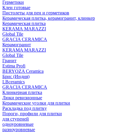
Герметики
Клеи готовые
Пистолеты для пен и герметиков
Керамическая плитка, керамогранит, клинкер
Керамическая плитка
КЕRАМА MARAZZI
Global Tile
GRACIA CERAMICA
Керамогранит
KERAMA MARAZZI
Global Tile
Гранит
Estima Profi
BERYOZA Ceramica
Брис (Индия)
LBceramics
GRACIA CERAMICA
Клинкерная плитка
Люки ревизионные
Керамические уголки для плитки
Раскладка под плитку
Пороги, профили для плитки
для ступеней
одноуровневые
разноуровневые