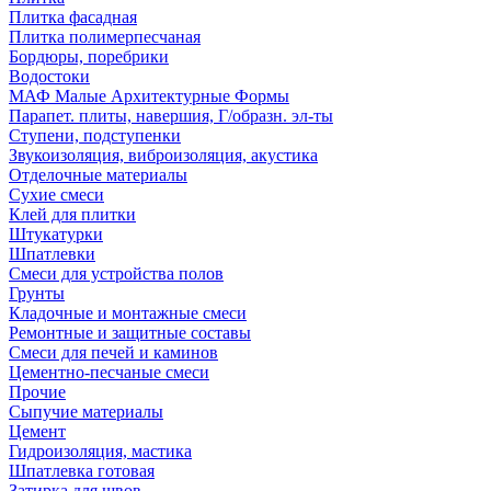
Плитка фасадная
Плитка полимерпесчаная
Бордюры, поребрики
Водостоки
МАФ Малые Архитектурные Формы
Парапет. плиты, навершия, Г/образн. эл-ты
Ступени, подступенки
Звукоизоляция, виброизоляция, акустика
Отделочные материалы
Сухие смеси
Клей для плитки
Штукатурки
Шпатлевки
Смеси для устройства полов
Грунты
Кладочные и монтажные смеси
Ремонтные и защитные составы
Смеси для печей и каминов
Цементно-песчаные смеси
Прочие
Сыпучие материалы
Цемент
Гидроизоляция, мастика
Шпатлевка готовая
Затирка для швов