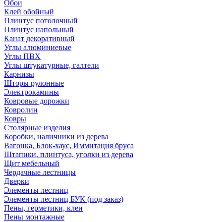
Обои
Клей обойный
Плинтус потолочный
Плинтус напольный
Канат декоративный
Углы алюминиевые
Углы ПВХ
Углы штукатурные, галтели
Карнизы
Шторы рулонные
Электрокамины
Ковровые дорожки
Ковролин
Ковры
Столярные изделия
Коробки, наличники из дерева
Вагонка, Блок-хаус, Иммитация бруса
Штапики, плинтуса, уголки из дерева
Щит мебельный
Чердачные лестницы
Дверки
Элементы лестниц
Элементы лестниц БУК (под заказ)
Пены, герметики, клеи
Пены монтажные