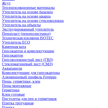
Жгут
Теплоизоляционные материалы
Утеплитель на основе базальта
Утеплитель на основе кварца
Утеплитель на основе стекловолокна
Утеплитель на объекты
Экструдированный утеплитель
Пенопласт (пенополистирол)
Техническая изоляция ISOTEC
Утеплитель ECO
Каменная вата
Гипсокартон и комплектующие
Гипсокартон
Гипсоволокнистый лист (ГВЛ)
Стекломагниевый лист (СМЛ)
Аквапанели
Комплектующие для гипсокартона
Алюминиевый профиль Fergipps
Пены, герметики, клеи
Пены монтажные
Герметики
Клеи готовые
Пистолеты для пен и герметиков
Плитка тротуарная
Плитка