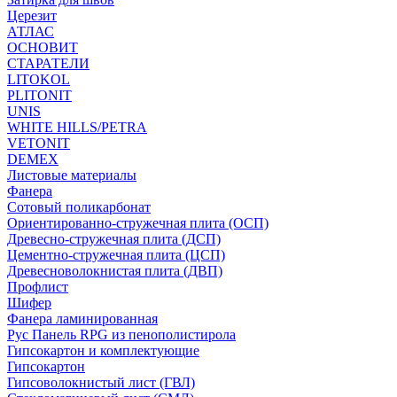
Церезит
АТЛАС
ОСНОВИТ
СТАРАТЕЛИ
LITOKOL
PLITONIT
UNIS
WHITE HILLS/PETRA
VETONIT
DEMEX
Листовые материалы
Фанера
Сотовый поликарбонат
Ориентированно-стружечная плита (ОСП)
Древесно-стружечная плита (ДСП)
Цементно-стружечная плита (ЦСП)
Древесноволокнистая плита (ДВП)
Профлист
Шифер
Фанера ламинированная
Рус Панель RPG из пенополистирола
Гипсокартон и комплектующие
Гипсокартон
Гипсоволокнистый лист (ГВЛ)