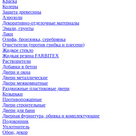
Краска
Колеры
Защита древесины
Аэрозоли
Декоративно-отделочные материалы
Эмали, грунты
Лаки
Олифа, бронзовка, серебрянка
Очистители (против грибка и плесени)
Жидкое стекло
Жидкая резина FARBITEX
Растворители
Добавки в бетон
Двери и окна
Двери металлические
Двери межкомнатные
Раздвижные пластиковые двери
Козырьки
Противопожарные
Двери строительные
Двери для бани
Дверная фурнитура, обивка и комплектующие
Подоконник
Уплотнитель
Обои, декор