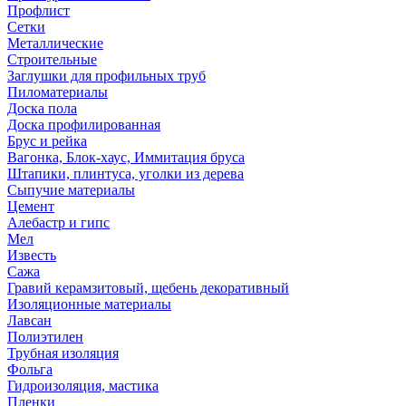
Профлист
Сетки
Металлические
Строительные
Заглушки для профильных труб
Пиломатериалы
Доска пола
Доска профилированная
Брус и рейка
Вагонка, Блок-хаус, Иммитация бруса
Штапики, плинтуса, уголки из дерева
Сыпучие материалы
Цемент
Алебастр и гипс
Мел
Известь
Сажа
Гравий керамзитовый, щебень декоративный
Изоляционные материалы
Лавсан
Полиэтилен
Трубная изоляция
Фольга
Гидроизоляция, мастика
Пленки